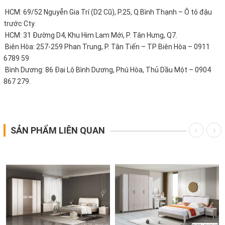
HCM: 69/52 Nguyễn Gia Trí (D2 Cũ), P.25, Q.Bình Thạnh – Ô tô đậu
trước Cty.
HCM: 31 Đường D4, Khu Him Lam Mới, P. Tân Hưng, Q7.
Biên Hòa: 257-259 Phan Trung, P. Tân Tiến – TP Biên Hòa – 0911
6789 59
Bình Dương: 86 Đại Lộ Bình Dương, Phú Hòa, Thủ Dầu Một – 0904
867 279.
SẢN PHẨM LIÊN QUAN