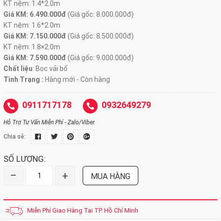
KT nệm: 1.4*2.0m
Giá KM: 6.490.000đ
(Giá gốc: 8.000.000đ)
KT nệm: 1.6*2.0m
Giá KM: 7.150.000đ
(Giá gốc: 8.500.000đ)
KT nệm: 1.8×2.0m
Giá KM: 7.590.000đ
(Giá gốc: 9.000.000đ)
Chất liệu
: Bọc vải bố
Tình Trạng :
Hàng mới - Còn hàng
0911717178
0932649279
Hỗ Trợ Tư Vấn Miễn Phí - Zalo/Viber
Chia sẻ:
SỐ LƯỢNG:
–
+
MUA HÀNG
Miễn Phí Giao Hàng Tại TP. Hồ Chí Minh