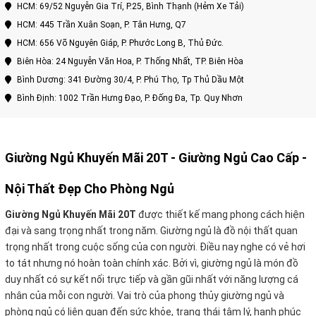
HCM: 69/52 Nguyễn Gia Trí, P.25, Bình Thạnh (Hẻm Xe Tải)
HCM: 445 Trần Xuân Soạn, P. Tân Hưng, Q7
HCM: 656 Võ Nguyên Giáp, P. Phước Long B, Thủ Đức.
Biên Hòa: 24 Nguyễn Văn Hoa, P. Thống Nhất, TP. Biên Hòa
Bình Dương: 341 Đường 30/4, P. Phú Thọ, Tp Thủ Dầu Một
Bình Định: 1002 Trần Hưng Đạo, P. Đống Đa, Tp. Quy Nhơn
Giường Ngủ Khuyến Mãi 20T -
Giường Ngủ Cao Cấp -
Nội Thất Đẹp Cho Phòng Ngủ
Giường Ngủ Khuyến Mãi 20T
được thiết kế mang phong cách hiện
đại và sang trọng nhất trong năm. Giường ngủ là đồ nội thất quan
trọng nhất trong cuộc sống của con người.
Điều nay nghe có vẻ hơi
to tát nhưng nó hoàn toàn chính xác. Bởi vì, giường ngủ là món đồ
duy nhất có sự kết nối trực tiếp và gần gũi nhất với năng lượng cá
nhân của mỗi con người. Vai trò của phong thủy giường ngủ và
phòng ngủ có liên quan đến sức khỏe, trạng thái tâm lý, hạnh phúc