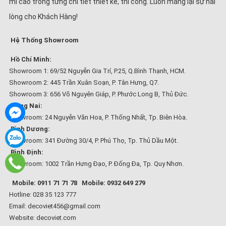
mĩ cao trong từng chi tiết thiết kế, thi công. Luôn mang lại sự hài
lòng cho Khách Hàng!
Hệ Thống Showroom
Hồ Chí Minh:
Showroom 1: 69/52 Nguyễn Gia Trí, P.25, Q.Bình Thạnh, HCM.
Showroom 2: 445 Trần Xuân Soạn, P. Tân Hưng, Q7.
Showroom 3: 656 Võ Nguyên Giáp, P. Phước Long B, Thủ Đức.
Đồng Nai:
Showroom: 24 Nguyễn Văn Hoa, P. Thống Nhất, Tp. Biên Hòa.
Bình Dương:
Showroom: 341 Đường 30/4, P. Phú Thọ, Tp. Thủ Dầu Một.
Bình Định:
Showroom: 1002 Trần Hưng Đạo, P. Đống Đa, Tp. Quy Nhơn.
Mobile: 0911 71 71 78
Mobile: 0932 649 279
Hotline: 028 35 123 777
Email: decoviet456@gmail.com
Website:
decoviet.com