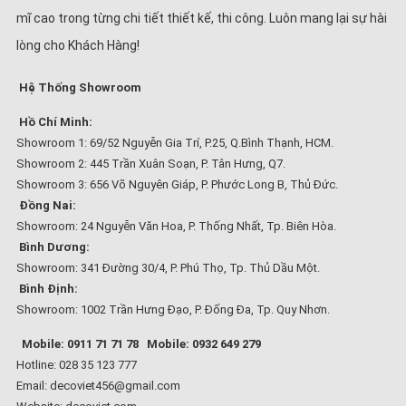
mĩ cao trong từng chi tiết thiết kế, thi công. Luôn mang lại sự hài
lòng cho Khách Hàng!
Hệ Thống Showroom
Hồ Chí Minh:
Showroom 1: 69/52 Nguyễn Gia Trí, P.25, Q.Bình Thạnh, HCM.
Showroom 2: 445 Trần Xuân Soạn, P. Tân Hưng, Q7.
Showroom 3: 656 Võ Nguyên Giáp, P. Phước Long B, Thủ Đức.
Đồng Nai:
Showroom: 24 Nguyễn Văn Hoa, P. Thống Nhất, Tp. Biên Hòa.
Bình Dương:
Showroom: 341 Đường 30/4, P. Phú Thọ, Tp. Thủ Dầu Một.
Bình Định:
Showroom: 1002 Trần Hưng Đạo, P. Đống Đa, Tp. Quy Nhơn.
Mobile: 0911 71 71 78
Mobile: 0932 649 279
Hotline: 028 35 123 777
Email: decoviet456@gmail.com