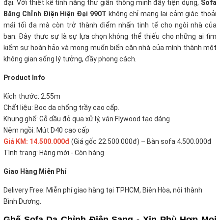
đại. Với thiết kế tính năng thư giãn thông minh đầy tiện dụng,
Sofa
Băng Chỉnh Điện Hiện Đại 990T
không chỉ mang lại cảm giác thoải
mái tối đa mà còn trở thành điểm nhấn tinh tế cho ngôi nhà của
bạn. Đây thực sự là sự lựa chọn không thể thiếu cho những ai tìm
kiếm sự hoàn hảo và mong muốn biến căn nhà của mình thành một
không gian sống lý tưởng, đầy phong cách.
Product Info
Kích thước: 2.55m
Chất liệu: Bọc da chống trầy cao cấp.
Khung ghế: Gỗ dầu đỏ qua xử lý, ván Flywood tạo dáng
Nệm ngồi: Mút D40 cao cấp
Giá KM: 14.500.000đ
(Giá gốc 22.500.000đ) – Bàn sofa 4.500.000đ
Tình trạng: Hàng mới - Còn hàng
Giao Hàng Miễn Phí
Delivery Free: Miễn phí giao hàng tại TPHCM, Biên Hòa, nội thành
Bình Dương.
Ghế Sofa Da Chỉnh Điện Sang - Xịn Phù Hợp Mọi