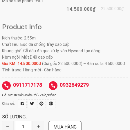
Mã số sản phẩm:
990T
14.500.000₫
22.500.000₫
Product Info
Kích thước: 2.55m
Chất liệu: Bọc da chống trầy cao cấp.
Khung ghế: Gỗ dầu đỏ qua xử lý, ván Flywood tạo dáng
Nệm ngồi: Mút D40 cao cấp
Giá KM: 14.500.000đ
(Giá gốc 22.500.000đ) – Bàn sofa 4.500.000đ
Tình trạng: Hàng mới - Còn hàng
0911717178
0932649279
Hỗ Trợ Tư Vấn Miễn Phí - Zalo/Viber
Chia sẻ:
SỐ LƯỢNG:
–
+
MUA HÀNG