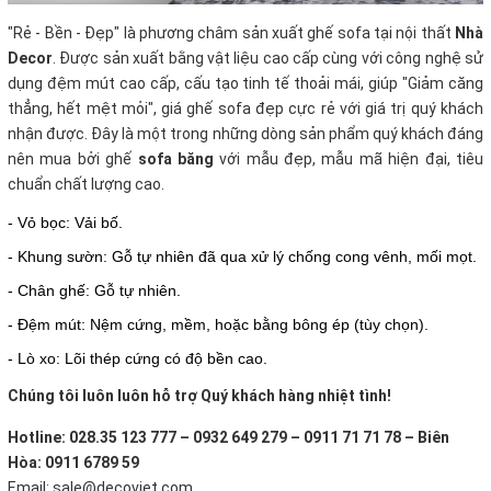
"Rẻ - Bền - Đẹp" là phương châm sản xuất ghế sofa tại nội thất
Nhà
Decor
. Được sản xuất bằng vật liệu cao cấp cùng với công nghệ sử
dụng đệm mút cao cấp, cấu tạo tinh tế thoải mái, giúp "Giảm căng
thẳng, hết mệt mỏi", giá ghế sofa đẹp cực rẻ với giá trị quý khách
nhận được. Đây là một trong những dòng sản phẩm quý khách đáng
nên mua bởi ghế
sofa băng
với mẫu đẹp, mẫu mã hiện đại, tiêu
chuẩn chất lượng cao.
- Vỏ bọc: Vải bố.
- Khung sườn: Gỗ tự nhiên đã qua xử lý chống cong vênh, mối mọt.
- Chân ghế: Gỗ tự nhiên.
- Đệm mút: Nệm cứng, mềm, hoặc bằng bông ép (tùy chọn).
- Lò xo: Lõi thép cứng có độ bền cao.
Chúng tôi luôn luôn hỗ trợ Quý khách hàng nhiệt tình!
Hotline: 028.35 123 777 – 0932 649 279 – 0911 71 71 78 – Biên
Hòa: 0911 6789 59
Email: sale@decoviet.com