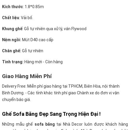
Kích thước
:
1.8*0.85m
Chất liệu
: Vải bố.
Khung ghế
:
Gỗ tự nhiên qua xử lý, ván Flywood
Nệm ngồi
:
Mút D40 cao cấp
Chân ghế:
Gỗ tự nhiên
Tình trạng:
Hàng mới - Còn hàng
Giao Hàng Miễn Phí
Delivery Free:
Miễn phí giao hàng tại TPHCM, Biên Hòa, nội thành
Bình Dương. - Các tỉnh khác tính phí giao Chành xe do đơn vị vận
chuyển báo giá.
Ghế Sofa Băng Đẹp Sang Trọng Hiện Đại !
Những mẫu ghế
sofa băng
tại Nhà Decor luôn được khách hàng