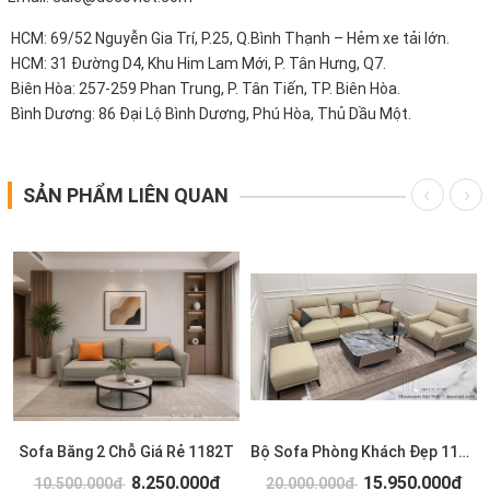
HCM: 69/52 Nguyễn Gia Trí, P.25, Q.Bình Thạnh – Hẻm xe tải lớn.
HCM: 31 Đường D4, Khu Him Lam Mới, P. Tân Hưng, Q7.
Biên Hòa: 257-259 Phan Trung, P. Tân Tiến, TP. Biên Hòa.
Bình Dương: 86 Đại Lộ Bình Dương, Phú Hòa, Thủ Dầu Một.
SẢN PHẨM LIÊN QUAN
Sofa Băng 2 Chỗ Giá Rẻ 1182T
Bộ Sofa Phòng Khách Đẹp 1179T
8.250.000₫
15.950.000₫
10.500.000₫
20.000.000₫