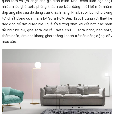
quan tâm và lựa chọn cho gia đình mình. Nhà Decor luôn cập nhật
nhiều mẫu ghế sofa phòng khách có kiểu dáng thiết kế mới nhằm
đáp ứng nhu cầu đa dạng của khách hàng. Nhà Decor luôn chú trọng
tới chất lượng của thảm lót Sofa HCM Đẹp 1256T cùng với thiết kế
độc đáo để đạt được hiệu quả ấn tượng nhất khi kết hợp các món
đồ như kệ tivi, ghế sofa giá rẻ , sofa chữ L , sofa băng, bàn sofa,
thảm sofa, làm cho không gian phòng khách trở nên sống động, đầy
màu sắc.