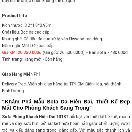
đây chính là lựa chọn không thể bỏ qua.
Product Info
Kích thước: 3.2*1.8*0.95m
Chất liệu: Bọc da cao cấp.
Khung ghế: Gỗ dầu đỏ qua xử lý, ván Flywood tạo dáng
Nệm ngồi: Mút D40 cao cấp
Giá KM: 20.350.000đ
(Giá gốc: 26.500.000đ) – Bàn sofa 7.480.000đ
Tình trạng: Hàng mới - Còn hàng
Giao Hàng Miễn Phí
Delivery Free: Miễn phí giao hàng tại TPHCM, Biên Hòa, nội thành
Bình Dương.
"Khám Phá Mẫu Sofa Da Hiện Đại, Thiết Kế Đẹp
Mắt Cho Phòng Khách Sang Trọng"
Sofa Phòng Khách Hiện Đại 1018T
nổi bật với thiết kế bề thế, mạnh
mẽ và đầy sức hút, bởi sự kết hợp hoàn hảo giữa chất lượng vượt
trội và kiểu dáng sang trọng, đẳng cấp. Với màu sắc thanh lịch và