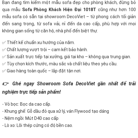
Bạn đang tìm kiếm một mẫu sofa đẹp cho phòng khách, đừng bỏ
qua mẫu
Sofa Phòng Khách Hiện Đại 1018T
cũng như hơn 100
mẫu sofa có sẵn tại showroom DecoViet – từ phong cách tối giản
đến sang trọng, từ sofa vải, nỉ đến da cao cấp, phù hợp với mọi
không gian sống từ căn hộ, nhà phố đến biệt thự.
✅ Thiết kế chuẩn xu hướng của năm.
✅ Chất lượng vượt trội – cam kết bảo hành.
✅ Sản xuất trực tiếp tại xưởng, giá tại kho – không qua trung gian.
✅ Tùy chọn kích thước, màu sắc và chất liệu theo yêu cầu.
✅ Giao hàng toàn quốc – lắp đặt tận nơi.
👉 Ghé ngay Showroom Sofa DecoViet gần nhất để trải
nghiệm trực tiếp sản phẩm!
- Vỏ bọc: Bọc da cao cấp.
- Khung ghế: Gỗ dầu đỏ qua xử lý, ván Flywood tạo dáng
- Nệm ngồi: Mút D40 cao cấp
- Lò xo: Lõi thép cứng có độ bền cao.