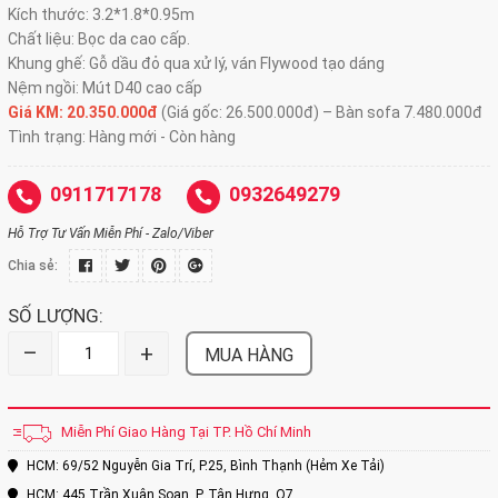
Kích thước: 3.2*1.8*0.95m
Chất liệu: Bọc da cao cấp.
Khung ghế: Gỗ dầu đỏ qua xử lý, ván Flywood tạo dáng
Nệm ngồi: Mút D40 cao cấp
Giá KM: 20.350.000đ
(Giá gốc: 26.500.000đ) – Bàn sofa 7.480.000đ
Tình trạng: Hàng mới - Còn hàng
0911717178
0932649279
Hỗ Trợ Tư Vấn Miễn Phí - Zalo/Viber
Chia sẻ:
SỐ LƯỢNG:
–
+
MUA HÀNG
Miễn Phí Giao Hàng Tại TP. Hồ Chí Minh
HCM: 69/52 Nguyễn Gia Trí, P.25, Bình Thạnh (Hẻm Xe Tải)
HCM: 445 Trần Xuân Soạn, P. Tân Hưng, Q7