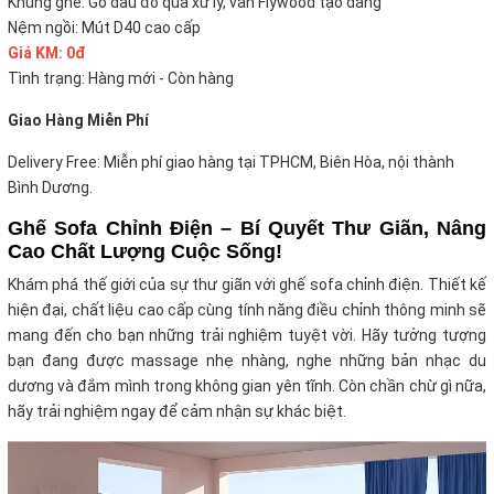
Khung ghế: Gỗ dầu đỏ qua xử lý, ván Flywood tạo dáng
Nệm ngồi: Mút D40 cao cấp
Giá KM: 0đ
Tình trạng: Hàng mới - Còn hàng
Giao Hàng Miễn Phí
Delivery Free: Miễn phí giao hàng tại TPHCM, Biên Hòa, nội thành
Bình Dương.
Ghế Sofa Chỉnh Điện – Bí Quyết Thư Giãn, Nâng
Cao Chất Lượng Cuộc Sống!
Khám phá thế giới của sự thư giãn với ghế sofa chỉnh điện. Thiết kế
hiện đại, chất liệu cao cấp cùng tính năng điều chỉnh thông minh sẽ
mang đến cho bạn những trải nghiệm tuyệt vời. Hãy tưởng tượng
bạn đang được massage nhẹ nhàng, nghe những bản nhạc du
dương và đắm mình trong không gian yên tĩnh. Còn chần chừ gì nữa,
hãy trải nghiệm ngay để cảm nhận sự khác biệt.