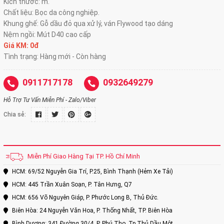
Kích thước: m.
Chất liệu: Bọc da công nghiệp.
Khung ghế: Gỗ dầu đỏ qua xử lý, ván Flywood tạo dáng
Nệm ngồi: Mút D40 cao cấp
Giá KM: 0đ
Tình trạng: Hàng mới - Còn hàng
0911717178
0932649279
Hỗ Trợ Tư Vấn Miễn Phí - Zalo/Viber
Chia sẻ:
Miễn Phí Giao Hàng Tại TP. Hồ Chí Minh
HCM: 69/52 Nguyễn Gia Trí, P.25, Bình Thạnh (Hẻm Xe Tải)
HCM: 445 Trần Xuân Soạn, P. Tân Hưng, Q7
HCM: 656 Võ Nguyên Giáp, P. Phước Long B, Thủ Đức.
Biên Hòa: 24 Nguyễn Văn Hoa, P. Thống Nhất, TP. Biên Hòa
Bình Dương: 341 Đường 30/4, P. Phú Thọ, Tp Thủ Dầu Một