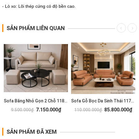
- Lò xo: Lõi thép cứng có độ bền cao.
SẢN PHẨM LIÊN QUAN
Sofa Băng Nhỏ Gọn 2 Chỗ 1183T
Sofa Gỗ Bọc Da Sinh Thái 1173T
7.150.000₫
85.800.000₫
9.500.000₫
110.000.000₫
SẢN PHẨM ĐÃ XEM