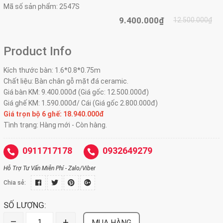
Mã số sản phẩm:
2547S
9.400.000₫
12.500.000₫
Product Info
Kích thước bàn: 1.6*0.8*0.75m
Chất liệu: Bàn chân gỗ mặt đá ceramic.
Giá bàn KM: 9.400.000đ (Giá gốc: 12.500.000đ)
Giá ghế KM: 1.590.000đ/ Cái (Giá gốc 2.800.000đ)
Giá trọn bộ 6 ghế: 18.940.000đ
Tình trạng: Hàng mới - Còn hàng.
0911717178
0932649279
Hỗ Trợ Tư Vấn Miễn Phí - Zalo/Viber
Chia sẻ:
SỐ LƯỢNG:
–
+
MUA HÀNG