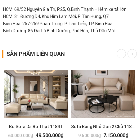
HCM: 69/52 Nguyễn Gia Trí, P.25, Q.Bình Thạnh – Hẻm xe tải lớn.
HCM: 31 Đường D4, Khu Him Lam Mới, P. Tân Hưng, Q7.
Biên Hòa: 257-259 Phan Trung, P. Tân Tiến, TP. Biên Hòa.
Bình Dương: 86 Đại Lộ Bình Dương, Phú Hòa, Thủ Dầu Một.
SẢN PHẨM LIÊN QUAN
T
Bộ Sofa Da Bò Thật 1184T
Sofa Băng Nhỏ Gọn 2 Chỗ 1183T
49.500.000₫
7.150.000₫
60.000.000₫
9.500.000₫