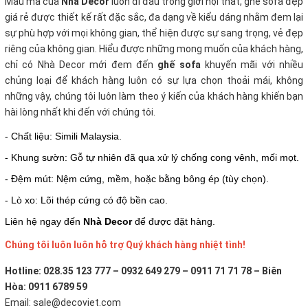
Mẫu mã của
Nhà Decor
luôn đi đầu trong giới nội thất, ghế sofa đẹp
giá rẻ
được thiết kế rất đặc sắc, đa dạng về kiểu dáng nhằm đem lại
sự phù hợp với mọi không gian, thể hiện được sự sang trọng, vẻ đẹp
riêng của không gian. Hiểu được những mong muốn của khách hàng,
chỉ có Nhà Decor mới đem đến
ghế sofa
khuyến mãi với nhiều
chủng loại để khách hàng luôn có sự lựa chọn thoải mái, không
những vậy, chúng tôi luôn làm theo ý kiến của khách hàng khiến bạn
hài lòng nhất khi đến với chúng tôi.
- Chất liệu: Simili Malaysia.
- Khung sườn: Gỗ tự nhiên đã qua xử lý chống cong vênh, mối mọt.
- Đệm mút: Nệm cứng, mềm, hoặc bằng bông ép (tùy chọn).
- Lò xo: Lõi thép cứng có độ bền cao.
Liên hệ ngay đến
Nhà Decor
để được đặt hàng.
Chúng tôi luôn luôn hỗ trợ Quý khách hàng nhiệt tình!
Hotline: 028.35 123 777 – 0932 649 279 – 0911 71 71 78 – Biên
Hòa: 0911 6789 59
Email: sale@decoviet.com