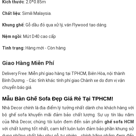
Kích thước
:
2.0*0.85m
Chất liệu:
Simili Malaysia.
Khung ghế:
Gỗ dầu đỏ qua xử lý, ván Flywood tạo dáng.
Nệm ngồi
:
Mút D40 cao cấp
Tình trạng:
Hàng mới - Còn hàng
Giao Hàng Miễn Phí
Delivery Free:
Miễn phí giao hàng tại TPHCM, Biên Hòa, nội thành
Bình Dương. - Các tỉnh khác tính phí giao Chành xe do đơn vị vận
chuyển báo giá.
Mẫu Bàn Ghế Sofa Đẹp Giá Rẻ Tại TPHCM!
Nhà Decor chính là địa điểm lý tưởng nhất dành cho khách hàng với
bộ ghế sofa khuyến mãi
đảm bảo chất lượng. Sự uy tín lâu năm
của Nhà Decor, chúng tôi luôn đem đến sản phẩm
ghế sofa HCM
với chất lượng tốt nhất, cam kết luôn luôn đảm bảo phần khung sử
dụng những chất liệu như gỗ tự nhiên,.. chính hãng nhằm đem đến