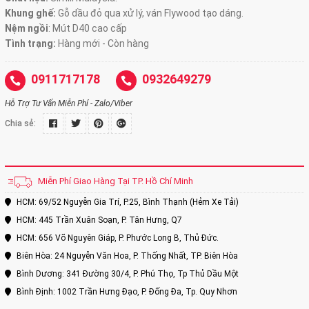
Khung ghế:
Gỗ dầu đỏ qua xử lý, ván Flywood tạo dáng.
Nệm ngồi
:
Mút D40 cao cấp
Tình trạng:
Hàng mới - Còn hàng
0911717178
0932649279
Hỗ Trợ Tư Vấn Miễn Phí - Zalo/Viber
Chia sẻ:
Miễn Phí Giao Hàng Tại TP. Hồ Chí Minh
HCM: 69/52 Nguyễn Gia Trí, P.25, Bình Thạnh (Hẻm Xe Tải)
HCM: 445 Trần Xuân Soạn, P. Tân Hưng, Q7
HCM: 656 Võ Nguyên Giáp, P. Phước Long B, Thủ Đức.
Biên Hòa: 24 Nguyễn Văn Hoa, P. Thống Nhất, TP. Biên Hòa
Bình Dương: 341 Đường 30/4, P. Phú Thọ, Tp Thủ Dầu Một
Bình Định: 1002 Trần Hưng Đạo, P. Đống Đa, Tp. Quy Nhơn