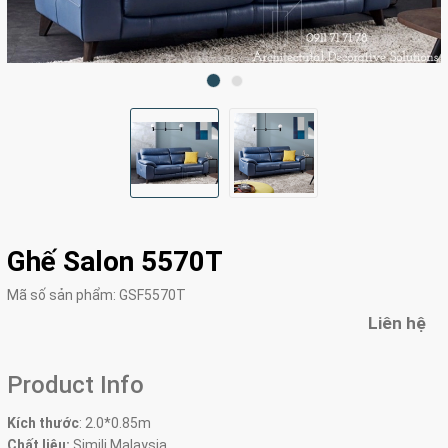
Ghế Salon 5570T
Mã số sản phẩm:
GSF5570T
Liên hệ
Product Info
Kích thước
:
2.0*0.85m
Chất liệu:
Simili Malaysia.