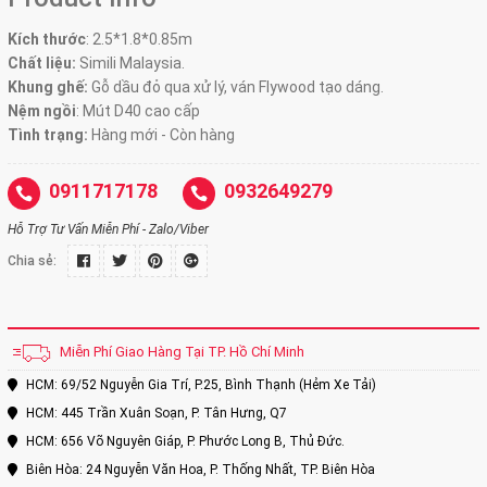
Kích thước
:
2.5*1.8*0.85m
Chất liệu:
Simili Malaysia.
Khung ghế:
Gỗ dầu đỏ qua xử lý, ván Flywood tạo dáng.
Nệm ngồi
:
Mút D40 cao cấp
Tình trạng:
Hàng mới - Còn hàng
0911717178
0932649279
Hỗ Trợ Tư Vấn Miễn Phí - Zalo/Viber
Chia sẻ:
Miễn Phí Giao Hàng Tại TP. Hồ Chí Minh
HCM: 69/52 Nguyễn Gia Trí, P.25, Bình Thạnh (Hẻm Xe Tải)
HCM: 445 Trần Xuân Soạn, P. Tân Hưng, Q7
HCM: 656 Võ Nguyên Giáp, P. Phước Long B, Thủ Đức.
Biên Hòa: 24 Nguyễn Văn Hoa, P. Thống Nhất, TP. Biên Hòa