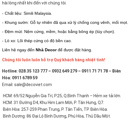
hài lòng nhất khi đến với chúng tôi.
- Chất liệu: Simili Malaysia.
- Khung sườn: Gỗ tự nhiên đã qua xử lý chống cong vênh, mối mọt.
- Đệm mút: Nệm cứng, mềm, hoặc bằng bông ép (tùy chọn).
- Lò xo: Lõi thép cứng có độ bền cao.
Liên hệ ngay đến
Nhà Decor
để được đặt hàng.
Chúng tôi luôn luôn hỗ trợ Quý khách hàng nhiệt tình!
Hotline: 028.35 123 777 – 0932 649 279 – 0911 71 71 78 – Biên
Hòa: 0911 6789 59
Email: sale@decoviet.com
HCM: 69/52 Nguyễn Gia Trí, P.25, Q.Bình Thạnh – Hẻm xe tải lớn.
HCM: 31 Đường D4, Khu Him Lam Mới, P. Tân Hưng, Q7.
Biên Hòa: 257-259 Phan Trung, P. Tân Tiến, TP. Biên Hòa.
Bình Dương: 86 Đại Lộ Bình Dương, Phú Hòa, Thủ Dầu Một.