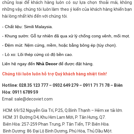
chủng loại để khách hàng luôn có sự lựa chọn thoải mái, không
những vậy, chúng tôi luôn làm theo ý kiến của khách hàng khiến bạn
hài lòng nhất khi đến với chúng tôi.
- Chất liệu: Simili Malaysia.
- Khung sườn: Gỗ tự nhiên đã qua xử lý chống cong vênh, mối mọt.
- Đệm mút: Nệm cứng, mềm, hoặc bằng bông ép (tùy chọn).
- Lò xo: Lõi thép cứng có độ bền cao.
Liên hệ ngay đến
Nhà Decor
để được đặt hàng.
Chúng tôi luôn luôn hỗ trợ Quý khách hàng nhiệt tình!
Hotline: 028.35 123 777 – 0932 649 279 – 0911 71 71 78 – Biên
Hòa: 0911 6789 59
Email: sale@decoviet.com
HCM: 69/52 Nguyễn Gia Trí, P.25, Q.Bình Thạnh – Hẻm xe tải lớn.
HCM: 31 Đường D4, Khu Him Lam Mới, P. Tân Hưng, Q7.
Biên Hòa: 257-259 Phan Trung, P. Tân Tiến, TP. Biên Hòa.
Bình Dương: 86 Đại Lộ Bình Dương, Phú Hòa, Thủ Dầu Một.