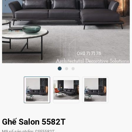
Ghế Salon 5582T
Mã số sản phẩm:
GSF5582T