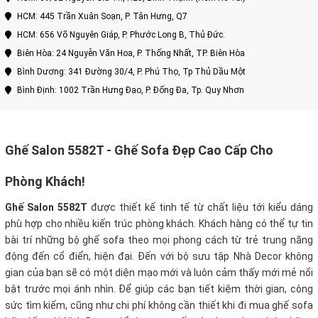
HCM: 445 Trần Xuân Soạn, P. Tân Hưng, Q7
HCM: 656 Võ Nguyên Giáp, P. Phước Long B, Thủ Đức.
Biên Hòa: 24 Nguyễn Văn Hoa, P. Thống Nhất, TP. Biên Hòa
Bình Dương: 341 Đường 30/4, P. Phú Thọ, Tp Thủ Dầu Một
Bình Định: 1002 Trần Hưng Đạo, P. Đống Đa, Tp. Quy Nhơn
Ghế Salon 5582T - Ghế Sofa Đẹp Cao Cấp Cho
Phòng Khách!
Ghế Salon 5582T
được thiết kế tinh tế từ chất liệu tới kiểu dáng
phù hợp cho nhiều kiến trúc phòng khách. Khách hàng có thể tự tin
bài trí những bộ ghế sofa theo mọi phong cách từ trẻ trung năng
động đến cổ điển, hiện đại. Đến với bộ sưu tập Nhà Decor không
gian của bạn sẽ có một diện mạo mới và luôn cảm thấy mới mẻ nổi
bật trước mọi ánh nhìn.
Để giúp các bạn tiết kiệm thời gian, công
sức tìm kiếm, cũng như chi phí không cần thiết khi đi mua ghế sofa