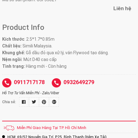
Liên hệ
Product Info
Kích thước
:
2.5*1.7*0.85m
Chất liệu:
Simili Malaysia.
Khung ghế:
Gỗ dầu đỏ qua xử lý, ván Flywood tạo dáng.
Nệm ngồi
:
Mút D40 cao cấp
Tình trạng:
Hàng mới - Còn hàng
0911717178
0932649279
Hỗ Trợ Tư Vấn Miễn Phí - Zalo/Viber
Chia sẻ:
Miễn Phí Giao Hàng Tại TP. Hồ Chí Minh
HCM: 69/52 Nguyễn Gia Trí, P.25, Bình Thạnh (Hẻm Xe Tải)