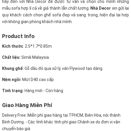
hãy đến với Nhà Decor để được tư vấn và chọn cho mình những
mẫu sofa hợp lí cả về giá thành lẫn chất lượng.
Nhà Decor
xin gửi lại
quy khách cách chọn ghế sofa đẹp và sang trọng, hiện đại lại hợp
với không gian phòng khách nhà mình.
Product Info
Kích thước
:
2.5*1.7*0.85m
Chất liệu:
Simili Malaysia.
Khung ghế:
Gỗ dầu đỏ qua xử lý, ván Flywood tạo dáng.
Nệm ngồi
:
Mút D40 cao cấp
Tình trạng:
Hàng mới - Còn hàng
Giao Hàng Miễn Phí
Delivery Free:
Miễn phí giao hàng tại TPHCM, Biên Hòa, nội thành
Bình Dương. - Các tỉnh khác tính phí giao Chành xe do đơn vị vận
chuyển báo giá.