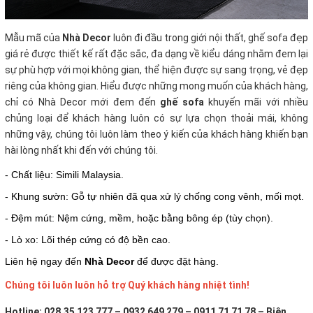
Mẫu mã của
Nhà Decor
luôn đi đầu trong giới nội thất, ghế sofa đẹp
giá rẻ
được thiết kế rất đặc sắc, đa dạng về kiểu dáng nhằm đem lại
sự phù hợp với mọi không gian, thể hiện được sự sang trọng, vẻ đẹp
riêng của không gian. Hiểu được những mong muốn của khách hàng,
chỉ có Nhà Decor mới đem đến
ghế sofa
khuyến mãi với nhiều
chủng loại để khách hàng luôn có sự lựa chọn thoải mái, không
những vậy, chúng tôi luôn làm theo ý kiến của khách hàng khiến bạn
hài lòng nhất khi đến với chúng tôi.
- Chất liệu: Simili Malaysia.
- Khung sườn: Gỗ tự nhiên đã qua xử lý chống cong vênh, mối mọt.
- Đệm mút: Nệm cứng, mềm, hoặc bằng bông ép (tùy chọn).
- Lò xo: Lõi thép cứng có độ bền cao.
Liên hệ ngay đến
Nhà Decor
để được đặt hàng.
Chúng tôi luôn luôn hỗ trợ Quý khách hàng nhiệt tình!
Hotline: 028.35 123 777 – 0932 649 279 – 0911 71 71 78 – Biên