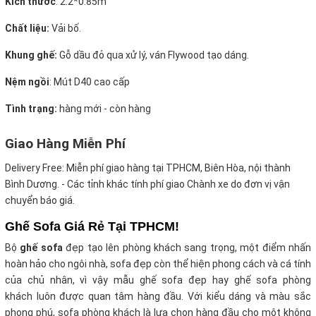
Kích thước
:
2.2*0.85m
Chất liệu:
Vải bố.
Khung ghế:
Gỗ dầu đỏ qua xử lý, ván Flywood tạo dáng.
Nệm ngồi
:
Mút D40 cao cấp
Tình trạng:
hàng mới - còn hàng
Giao Hàng Miễn Phí
Delivery Free:
Miễn phí giao hàng tại TPHCM, Biên Hòa, nội thành
Bình Dương. - Các tỉnh khác tính phí giao Chành xe do đơn vị vận
chuyển báo giá.
Ghế Sofa Giá Rẻ Tại TPHCM!
Bộ
ghế sofa
đẹp tạo lên phòng khách sang trọng, một điểm nhấn
hoàn hảo cho ngôi nhà, sofa đẹp còn thể hiện phong cách và cá tính
của chủ nhân, vì vậy mẫu ghế sofa đẹp hay ghế sofa phòng
khách luôn được quan tâm hàng đầu. Với kiểu dáng và màu sắc
phong phú, sofa phòng khách là lựa chọn hàng đầu cho một không