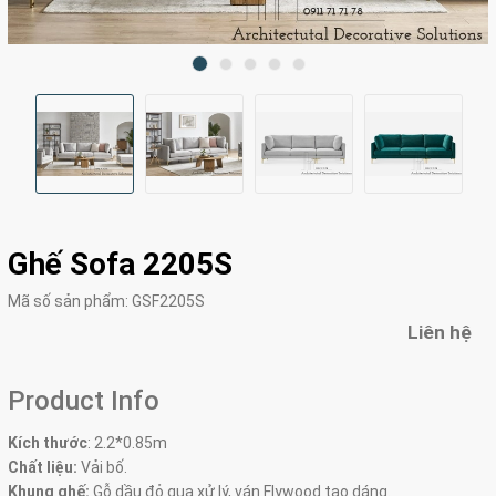
Ghế Sofa 2205S
Mã số sản phẩm:
GSF2205S
Liên hệ
Product Info
Kích thước
:
2.2*0.85m
Chất liệu:
Vải bố.
Khung ghế:
Gỗ dầu đỏ qua xử lý, ván Flywood tạo dáng.