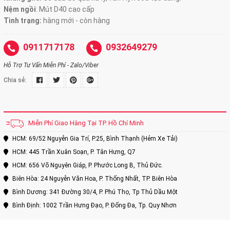
Nệm ngồi
:
Mút D40 cao cấp
Tình trạng:
hàng mới - còn hàng
0911717178
0932649279
Hỗ Trợ Tư Vấn Miễn Phí - Zalo/Viber
Chia sẻ:
Miễn Phí Giao Hàng Tại TP. Hồ Chí Minh
HCM: 69/52 Nguyễn Gia Trí, P.25, Bình Thạnh (Hẻm Xe Tải)
HCM: 445 Trần Xuân Soạn, P. Tân Hưng, Q7
HCM: 656 Võ Nguyên Giáp, P. Phước Long B, Thủ Đức.
Biên Hòa: 24 Nguyễn Văn Hoa, P. Thống Nhất, TP. Biên Hòa
Bình Dương: 341 Đường 30/4, P. Phú Thọ, Tp Thủ Dầu Một
Bình Định: 1002 Trần Hưng Đạo, P. Đống Đa, Tp. Quy Nhơn