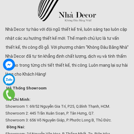
Nhà Decor tự hào với đội ngũ thiết kế trẻ, luôn sáng tạo luôn cập
nhật các xu hướng thiết kế mới. Thế mạnh chủ lực là tư vấn
thiết kế, thi công đồ gỗ. Với phương châm “Không Đâu Bằng Nhà”
Nhà Decor đã tự tin khẳng định chất lượng, dịch vụ và tính thẩm
mĩ cao trong từng chi tiết thiết kế, thi công. Luôn mang lại sự hài
lòng cho Khách Hàng!
Hệ Thống Showroom
Hồ Chí Minh:
Showroom 1: 69/52 Nguyễn Gia Trí, P.25, Q.Bình Thạnh, HCM.
Showroom 2: 445 Trần Xuân Soạn, P. Tân Hưng, Q7.
Showroom 3: 656 Võ Nguyên Giáp, P. Phước Long B, Thủ Đức.
Đồng Nai:
Showroom: 24 Nguyễn Văn Hoa, P. Thống Nhất, Tp. Biên Hòa.