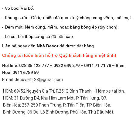
- Vỏ bọc: Vải bố.
- Khung sườn: Gỗ tự nhiên đã qua xử lý chống cong vênh, mối mọt.
- Đệm mút: Nệm cứng, mềm, hoặc bằng bông ép (tùy chọn).
- Lò xo: Lõi thép cứng có độ bền cao.
Liên hệ ngay đến
Nhà Decor
để được đặt hàng.
Chúng tôi luôn luôn hỗ trợ Quý khách hàng nhiệt tình!
Hotline: 028.35 123 777 – 0932 649 279 – 0911 71 71 78 – Biên
Hòa: 0911 6789 59
Email: decoviet123@gmail.com
HCM: 69/52 Nguyễn Gia Trí, P.25, Q.Bình Thạnh – Hẻm xe tải lớn.
HCM: 31 Đường D4, Khu Him Lam Mới, P. Tân Hưng, Q7.
Biên Hòa: 257-259 Phan Trung, P. Tân Tiến, TP. Biên Hòa.
Bình Dương: 86 Đại Lộ Bình Dương, Phú Hòa, Thủ Dầu Một.