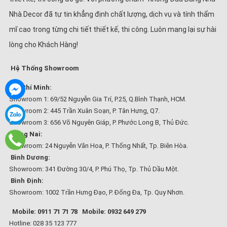
Nhà Decor đã tự tin khẳng định chất lượng, dịch vụ và tính thẩm
mĩ cao trong từng chi tiết thiết kế, thi công. Luôn mang lại sự hài
lòng cho Khách Hàng!
Hệ Thống Showroom
Hồ Chí Minh:
Showroom 1: 69/52 Nguyễn Gia Trí, P.25, Q.Bình Thạnh, HCM.
Showroom 2: 445 Trần Xuân Soạn, P. Tân Hưng, Q7.
Showroom 3: 656 Võ Nguyên Giáp, P. Phước Long B, Thủ Đức.
Đồng Nai:
Showroom: 24 Nguyễn Văn Hoa, P. Thống Nhất, Tp. Biên Hòa.
Bình Dương:
Showroom: 341 Đường 30/4, P. Phú Thọ, Tp. Thủ Dầu Một.
Bình Định:
Showroom: 1002 Trần Hưng Đạo, P. Đống Đa, Tp. Quy Nhơn.
Mobile: 0911 71 71 78
Mobile: 0932 649 279
Hotline: 028 35 123 777