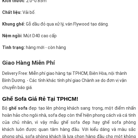
Kích thước
:
2.0*0.85m
Chất liệu:
Vải bố.
Khung ghế:
Gỗ dầu đỏ qua xử lý, ván Flywood tạo dáng.
Nệm ngồi
:
Mút D40 cao cấp
Tình trạng:
hàng mới - còn hàng
Giao Hàng Miễn Phí
Delivery Free:
Miễn phí giao hàng tại TPHCM, Biên Hòa, nội thành
Bình Dương. - Các tỉnh khác tính phí giao Chành xe do đơn vị vận
chuyển báo giá.
Ghế Sofa Giá Rẻ Tại TPHCM!
Bộ
ghế sofa
đẹp tạo lên phòng khách sang trọng, một điểm nhấn
hoàn hảo cho ngôi nhà, sofa đẹp còn thể hiện phong cách và cá tính
của chủ nhân, vì vậy mẫu ghế sofa đẹp hay ghế sofa phòng
khách luôn được quan tâm hàng đầu. Với kiểu dáng và màu sắc
phong phú, sofa phòng khách là lựa chọn hàng đầu cho một không