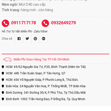
Nệm ngồi
:
Mút D40 cao cấp
Tình trạng:
hàng mới - còn hàng
0911717178
0932649279
Hỗ Trợ Tư Vấn Miễn Phí - Zalo/Viber
Chia sẻ:
Miễn Phí Giao Hàng Tại TP. Hồ Chí Minh
HCM: 69/52 Nguyễn Gia Trí, P.25, Bình Thạnh (Hẻm Xe Tải)
HCM: 445 Trần Xuân Soạn, P. Tân Hưng, Q7
HCM: 656 Võ Nguyên Giáp, P. Phước Long B, Thủ Đức.
Biên Hòa: 24 Nguyễn Văn Hoa, P. Thống Nhất, TP. Biên Hòa
Bình Dương: 341 Đường 30/4, P. Phú Thọ, Tp Thủ Dầu Một
Bình Định: 1002 Trần Hưng Đạo, P. Đống Đa, Tp. Quy Nhơn