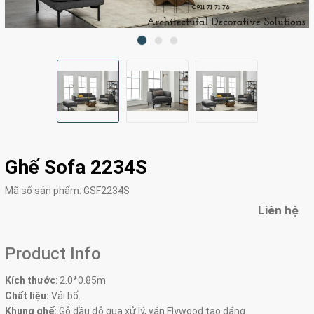
Ghế Sofa 2234S
Mã số sản phẩm:
GSF2234S
Liên hệ
Product Info
Kích thước
:
2.0*0.85m
Chất liệu:
Vải bố.
Khung ghế:
Gỗ dầu đỏ qua xử lý, ván Flywood tạo dáng.