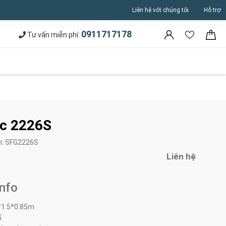
Liên hệ với chúng tôi
Hỗ trợ
0911717178
Tư vấn miễn phí:
c 2226S
m:
SFG2226S
Liên hệ
Info
*1.5*0.85m
.