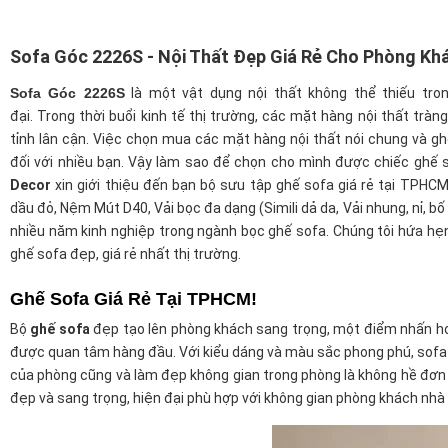
Sofa Góc 2226S - Nội Thất Đẹp Giá Rẻ Cho Phòng Kh
Sofa Góc 2226S
là một vật dụng nội thất không thể thiếu tro
đại. Trong thời buổi kinh tế thị trường, các mặt hàng nội thất trà
tỉnh lân cận. Việc chọn mua các mặt hàng nội thất nói chung và ghế
đối với nhiều bạn. Vậy làm sao để chọn cho mình được chiếc ghế 
Decor
xin giới thiệu đến bạn bộ sưu tập ghế sofa giá rẻ tại TPHCM.
dầu đỏ, Nệm Mút D40, Vải bọc đa dạng (Simili dả da, Vải nhung, nỉ, bố
nhiều năm kinh nghiệp trong ngành bọc ghế sofa. Chúng tôi hứa h
ghế sofa đẹp, giá rẻ nhất thị trường.
Ghế Sofa Giá Rẻ Tại TPHCM!
Bộ
ghế sofa
đẹp tạo lên phòng khách sang trọng, một điểm nhấn ho
được quan tâm hàng đầu. Với kiểu dáng và màu sắc phong phú, sofa p
của phòng cũng và làm đẹp không gian trong phòng là không hề đơn
đẹp và sang trọng, hiện đại phù hợp với không gian phòng khách nhà