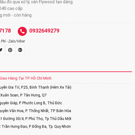
ầu đỏ qua xử lý, ván Flywood tạo dáng.
D40 cao cấp
 mới - còn hàng
7178
0932649279
Phí - Zalo/Viber
Giao Hàng Tại TP. Hồ Chí Minh
ễn Gia Trí, P.25, Bình Thạnh (Hẻm Xe Tải)
Xuân Soạn, P. Tân Hưng, Q7
uyên Giáp, P. Phước Long B, Thủ Đức.
uyễn Văn Hoa, P. Thống Nhất, TP. Biên Hòa
1 Đường 30/4, P. Phú Thọ, Tp Thủ Dầu Một
2 Trần Hưng Đạo, P. Đống Đa, Tp. Quy Nhơn