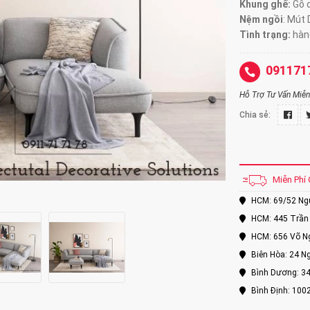
Khung ghế:
Gỗ d
Nệm ngồi
:
Mút 
Tình trạng:
hàng
091171
Hỗ Trợ Tư Vấn Miễn 
Chia sẻ:
Miễn Phí 
HCM: 69/52 Nguy
HCM: 445 Trần 
HCM: 656 Võ Ng
Biên Hòa: 24 Ng
Bình Dương: 34
Bình Định: 100