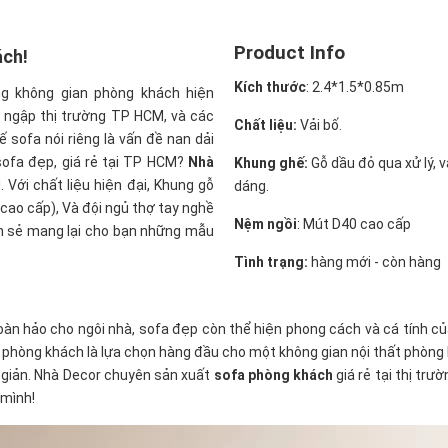
Product Info
ách!
Kích thước
:
2.4*1.5*0.85m
ng không gian phòng khách hiện
ng ngập thị trường TP HCM, và các
Chất liệu:
Vải bố.
 sofa nói riêng là vấn đề nan dải
sofa đẹp, giá rẻ tại TP HCM?
Nhà
Khung ghế:
Gỗ dầu đỏ qua xử lý, 
 Với chất liệu hiện đại, Khung gỗ
dáng.
 cao cấp), Và đội ngủ thợ tay nghề
Nệm ngồi
:
Mút D40 cao cấp
ẹn sẻ mang lại cho bạn những mẫu
Tình trạng:
hàng mới - còn hàng
àn hảo cho ngôi nhà, sofa đẹp còn thể hiện phong cách và cá tính củ
hòng khách là lựa chọn hàng đầu cho một không gian nội thất phòng kh
 giản. Nhà Decor chuyên sản xuất
sofa phòng khách
giá rẻ tại thị tr
 mình!