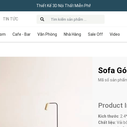
Thiết Kế 3D Nội Thất Miễn Phí!
TIN TỨC
oom
Cafe - Bar
Văn Phòng
Nhà Hàng
Sale Off
Video
Sofa Gó
Mã số sản phẩ
Product 
Kích thước
:
2.4
Chất liệu:
Vải bố