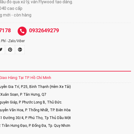
ầu đỏ qua xử lý, ván Flywood tạo dáng.
D40 cao cấp
 mới - còn hàng
7178
0932649279
Phí - Zalo/Viber
Giao Hàng Tại TP. Hồ Chí Minh
ễn Gia Trí, P.25, Bình Thạnh (Hẻm Xe Tải)
Xuân Soạn, P. Tân Hưng, Q7
uyên Giáp, P. Phước Long B, Thủ Đức.
uyễn Văn Hoa, P. Thống Nhất, TP. Biên Hòa
1 Đường 30/4, P. Phú Thọ, Tp Thủ Dầu Một
2 Trần Hưng Đạo, P. Đống Đa, Tp. Quy Nhơn