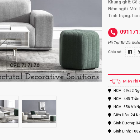
Khung ghế:
Gỗ d
Nệm ngồi
:
Mút 
Tình trạng:
hàng
091171
Hỗ Trợ Tư Vấn Miễn 
Chia sẻ:
Miễn Phí 
HCM: 69/52 Nguy
HCM: 445 Trần 
HCM: 656 Võ Ng
Biên Hòa: 24 Ng
Bình Dương: 34
Bình Định: 100