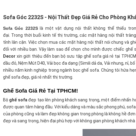
Sofa Góc 2232S - Nội Thất Đẹp Giá Rẻ Cho Phòng Kh
Sofa Góc 2232S
là một vật dụng nội thất không thể thiếu tro
đại. Trong thời buổi kinh tế thị trường, các mặt hàng nội thất trà
tỉnh lân cận. Việc chọn mua các mặt hàng nội thất nói chung và ghế 
đối với nhiều bạn. Vậy làm sao để chọn cho mình được chiếc ghế 
Decor
xin giới thiệu đến bạn bộ sưu tập ghế sofa giá rẻ tại TPHCM.
dầu đỏ, Nệm Mút D40, Vải bọc đa dạng (Simili dả da, Vải nhung, nỉ, bố
nhiều năm kinh nghiệp trong ngành bọc ghế sofa. Chúng tôi hứa h
ghế sofa đẹp, giá rẻ nhất thị trường.
Ghế Sofa Giá Rẻ Tại TPHCM!
Bộ
ghế sofa
đẹp tạo lên phòng khách sang trọng, một điểm nhấn ho
được quan tâm hàng đầu. Với kiểu dáng và màu sắc phong phú, sofa p
của phòng cũng và làm đẹp không gian trong phòng là không hề đơn
đẹp và sang trọng, hiện đại phù hợp với không gian phòng khách nhà