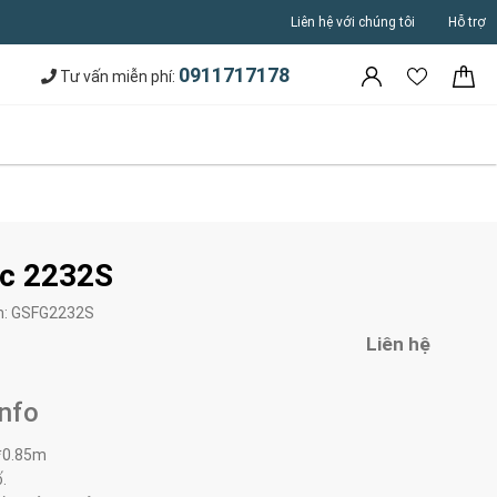
Liên hệ với chúng tôi
Hỗ trợ
0911717178
Tư vấn miễn phí:
c 2232S
m:
GSFG2232S
Liên hệ
Info
*0.85m
.