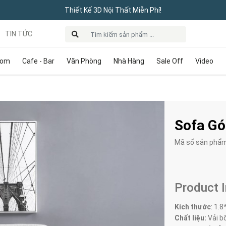
Thiết Kế 3D Nội Thất Miễn Phí!
TIN TỨC
oom
Cafe - Bar
Văn Phòng
Nhà Hàng
Sale Off
Video
Sofa Gó
Mã số sản phẩ
Product 
Kích thước
: 1.8
Chất liệu:
Vải bố