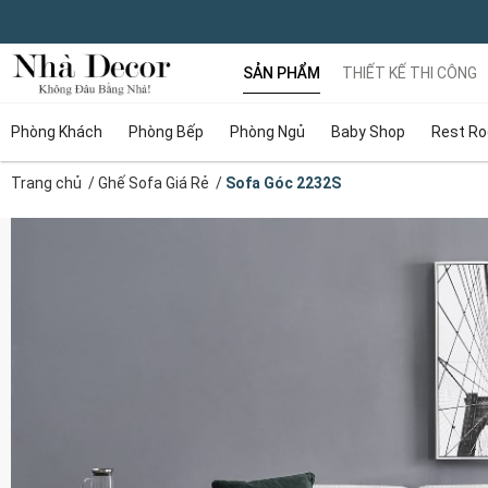
SẢN PHẨM
THIẾT KẾ THI CÔNG
Phòng Khách
Phòng Bếp
Phòng Ngủ
Baby Shop
Rest R
Trang chủ
/
Ghế Sofa Giá Rẻ
/
Sofa Góc 2232S