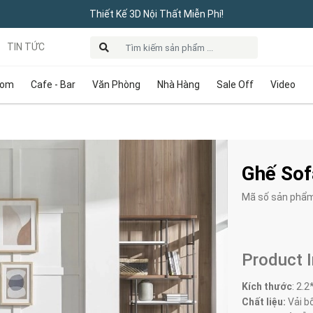
Thiết Kế 3D Nội Thất Miễn Phí!
TIN TỨC
oom
Cafe - Bar
Văn Phòng
Nhà Hàng
Sale Off
Video
Ghế Sof
Mã số sản phẩ
Product 
Kích thước
:
2.2
Chất liệu:
Vải bố