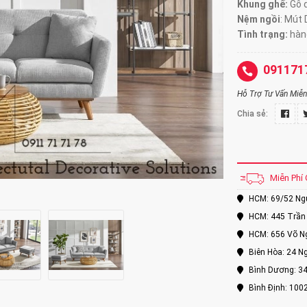
Khung ghế:
Gỗ d
Nệm ngồi
:
Mút 
Tình trạng:
hàng
091171
Hỗ Trợ Tư Vấn Miễn 
Chia sẻ:
Miễn Phí 
HCM: 69/52 Nguy
HCM: 445 Trần 
HCM: 656 Võ Ng
Biên Hòa: 24 Ng
Bình Dương: 34
Bình Định: 100