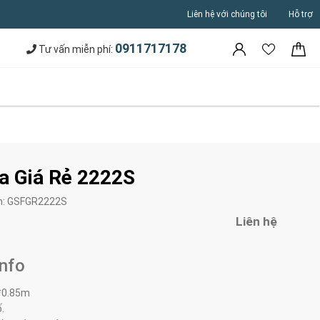
Liên hệ với chúng tôi
Hỗ trợ
0911717178
Tư vấn miễn phí:
a Giá Rẻ 2222S
m:
GSFGR2222S
Liên hệ
Info
*0.85m
.