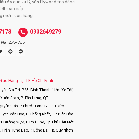
ầu đỏ qua xử lý, ván Flywood tạo dáng.
D40 cao cấp
 mới - còn hàng
7178
0932649279
Phí - Zalo/Viber
Giao Hàng Tại TP. Hồ Chí Minh
ễn Gia Trí, P.25, Bình Thạnh (Hẻm Xe Tải)
Xuân Soạn, P. Tân Hưng, Q7
uyên Giáp, P. Phước Long B, Thủ Đức.
uyễn Văn Hoa, P. Thống Nhất, TP. Biên Hòa
1 Đường 30/4, P. Phú Thọ, Tp Thủ Dầu Một
2 Trần Hưng Đạo, P. Đống Đa, Tp. Quy Nhơn