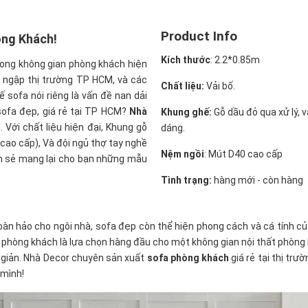
Product Info
òng Khách!
Kích thước
:
2.2*0.85m
trong không gian phòng khách hiện
ng ngập thị trường TP HCM, và các
Chất liệu:
Vải bố.
 sofa nói riêng là vấn đề nan dải
sofa đẹp, giá rẻ tại TP HCM?
Nhà
Khung ghế:
Gỗ dầu đỏ qua xử lý, 
 Với chất liệu hiện đại, Khung gỗ
dáng.
 cao cấp), Và đội ngủ thợ tay nghề
Nệm ngồi
:
Mút D40 cao cấp
ẹn sẻ mang lại cho bạn những mẫu
Tình trạng:
hàng mới - còn hàng
àn hảo cho ngôi nhà, sofa đẹp còn thể hiện phong cách và cá tính củ
hòng khách là lựa chọn hàng đầu cho một không gian nội thất phòng kh
 giản. Nhà Decor chuyên sản xuất
sofa phòng khách
giá rẻ tại thị tr
 mình!