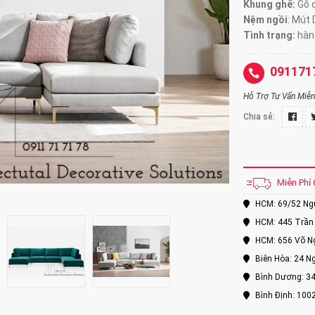
Khung ghế:
Gỗ d
Nệm ngồi
:
Mút 
Tình trạng:
hàng
091171
Hỗ Trợ Tư Vấn Miễn 
Chia sẻ:
Miễn Phí 
HCM: 69/52 Nguy
HCM: 445 Trần 
HCM: 656 Võ Ng
Biên Hòa: 24 Ng
Bình Dương: 34
Bình Định: 100