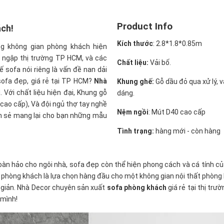
Product Info
ách!
Kích thước
:
2.8*1.8*0.85m
ng không gian phòng khách hiện
ng ngập thị trường TP HCM, và các
Chất liệu:
Vải bố.
 sofa nói riêng là vấn đề nan dải
sofa đẹp, giá rẻ tại TP HCM?
Nhà
Khung ghế:
Gỗ dầu đỏ qua xử lý, 
 Với chất liệu hiện đại, Khung gỗ
dáng.
 cao cấp), Và đội ngủ thợ tay nghề
Nệm ngồi
:
Mút D40 cao cấp
ẹn sẻ mang lại cho bạn những mẫu
Tình trạng:
hàng mới - còn hàng
àn hảo cho ngôi nhà, sofa đẹp còn thể hiện phong cách và cá tính củ
hòng khách là lựa chọn hàng đầu cho một không gian nội thất phòng kh
 giản. Nhà Decor chuyên sản xuất
sofa phòng khách
giá rẻ tại thị tr
 mình!