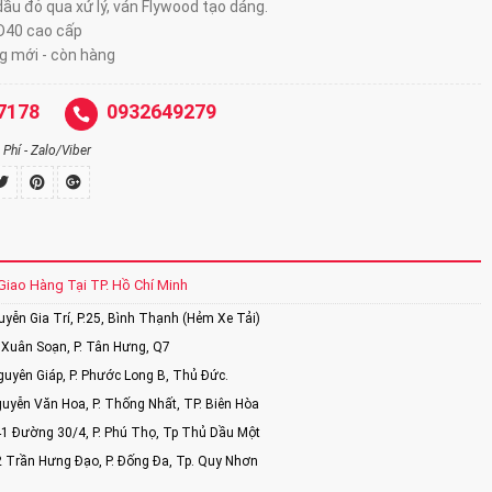
ầu đỏ qua xử lý, ván Flywood tạo dáng.
D40 cao cấp
 mới - còn hàng
7178
0932649279
Phí - Zalo/Viber
Giao Hàng Tại TP. Hồ Chí Minh
ễn Gia Trí, P.25, Bình Thạnh (Hẻm Xe Tải)
Xuân Soạn, P. Tân Hưng, Q7
uyên Giáp, P. Phước Long B, Thủ Đức.
uyễn Văn Hoa, P. Thống Nhất, TP. Biên Hòa
1 Đường 30/4, P. Phú Thọ, Tp Thủ Dầu Một
2 Trần Hưng Đạo, P. Đống Đa, Tp. Quy Nhơn