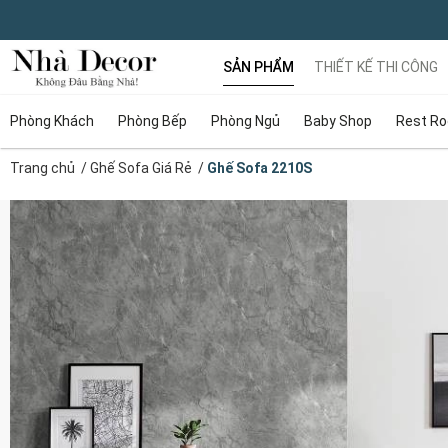
SẢN PHẨM
THIẾT KẾ THI CÔNG
Phòng Khách
Phòng Bếp
Phòng Ngủ
Baby Shop
Rest R
Trang chủ
/
Ghế Sofa Giá Rẻ
/
Ghế Sofa 2210S