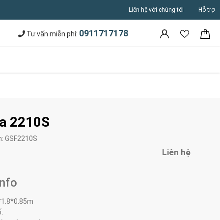
Liên hệ với chúng tôi
Hỗ trợ
0911717178
Tư vấn miễn phí:
a 2210S
m:
GSF2210S
Liên hệ
Info
*1.8*0.85m
.