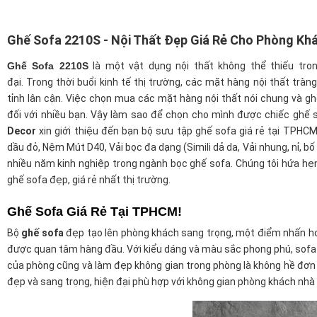
Ghế Sofa 2210S - Nội Thất Đẹp Giá Rẻ Cho Phòng Kh
Ghế Sofa 2210S
là một vật dụng nội thất không thể thiếu tro
đại. Trong thời buổi kinh tế thị trường, các mặt hàng nội thất trà
tỉnh lân cận. Việc chọn mua các mặt hàng nội thất nói chung và ghế
đối với nhiều bạn. Vậy làm sao để chọn cho mình được chiếc ghế 
Decor
xin giới thiệu đến bạn bộ sưu tập ghế sofa giá rẻ tại TPHCM.
dầu đỏ, Nệm Mút D40, Vải bọc đa dạng (Simili dả da, Vải nhung, nỉ, bố
nhiều năm kinh nghiệp trong ngành bọc ghế sofa. Chúng tôi hứa h
ghế sofa đẹp, giá rẻ nhất thị trường.
Ghế Sofa Giá Rẻ Tại TPHCM!
Bộ
ghế sofa
đẹp tạo lên phòng khách sang trọng, một điểm nhấn ho
được quan tâm hàng đầu. Với kiểu dáng và màu sắc phong phú, sofa p
của phòng cũng và làm đẹp không gian trong phòng là không hề đơn
đẹp và sang trọng, hiện đại phù hợp với không gian phòng khách nhà