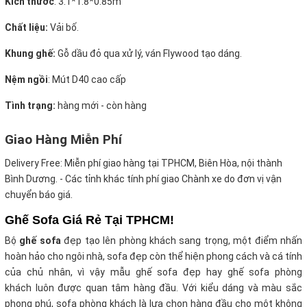
Kích thước
:
3.1*1.8*0.85m
Chất liệu:
Vải bố.
Khung ghế:
Gỗ dầu đỏ qua xử lý, ván Flywood tạo dáng.
Nệm ngồi
:
Mút D40 cao cấp
Tình trạng:
hàng mới - còn hàng
Giao Hàng Miễn Phí
Delivery Free:
Miễn phí giao hàng tại TPHCM, Biên Hòa, nội thành
Bình Dương. - Các tỉnh khác tính phí giao Chành xe do đơn vị vận
chuyển báo giá.
Ghế Sofa Giá Rẻ Tại TPHCM!
Bộ
ghế sofa
đẹp tạo lên phòng khách sang trọng, một điểm nhấn
hoàn hảo cho ngôi nhà, sofa đẹp còn thể hiện phong cách và cá tính
của chủ nhân, vì vậy mẫu ghế sofa đẹp hay ghế sofa phòng
khách luôn được quan tâm hàng đầu. Với kiểu dáng và màu sắc
phong phú, sofa phòng khách là lựa chọn hàng đầu cho một không