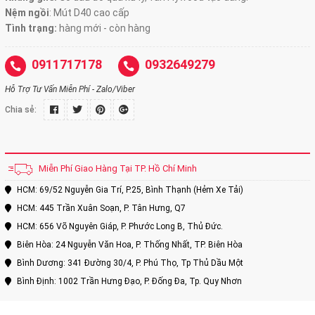
Nệm ngồi
:
Mút D40 cao cấp
Tình trạng:
hàng mới - còn hàng
0911717178
0932649279
Hỗ Trợ Tư Vấn Miễn Phí - Zalo/Viber
Chia sẻ:
Miễn Phí Giao Hàng Tại TP. Hồ Chí Minh
HCM: 69/52 Nguyễn Gia Trí, P.25, Bình Thạnh (Hẻm Xe Tải)
HCM: 445 Trần Xuân Soạn, P. Tân Hưng, Q7
HCM: 656 Võ Nguyên Giáp, P. Phước Long B, Thủ Đức.
Biên Hòa: 24 Nguyễn Văn Hoa, P. Thống Nhất, TP. Biên Hòa
Bình Dương: 341 Đường 30/4, P. Phú Thọ, Tp Thủ Dầu Một
Bình Định: 1002 Trần Hưng Đạo, P. Đống Đa, Tp. Quy Nhơn