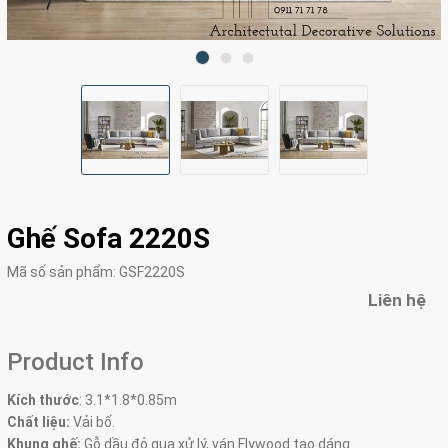
Ghế Sofa 2220S
Mã số sản phẩm:
GSF2220S
Liên hệ
Product Info
Kích thước
:
3.1*1.8*0.85m
Chất liệu:
Vải bố.
Khung ghế:
Gỗ dầu đỏ qua xử lý, ván Flywood tạo dáng.