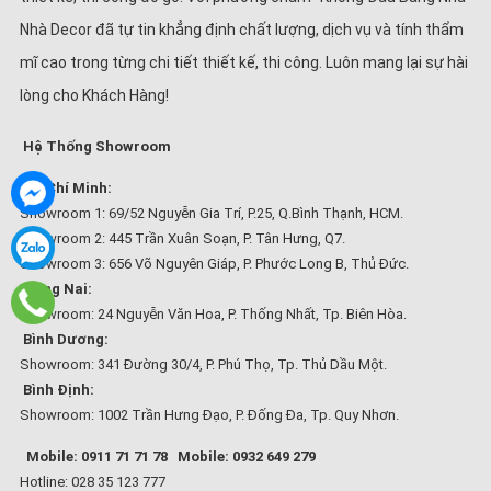
Nhà Decor đã tự tin khẳng định chất lượng, dịch vụ và tính thẩm
mĩ cao trong từng chi tiết thiết kế, thi công. Luôn mang lại sự hài
lòng cho Khách Hàng!
Hệ Thống Showroom
Hồ Chí Minh:
Showroom 1: 69/52 Nguyễn Gia Trí, P.25, Q.Bình Thạnh, HCM.
Showroom 2: 445 Trần Xuân Soạn, P. Tân Hưng, Q7.
Showroom 3: 656 Võ Nguyên Giáp, P. Phước Long B, Thủ Đức.
Đồng Nai:
Showroom: 24 Nguyễn Văn Hoa, P. Thống Nhất, Tp. Biên Hòa.
Bình Dương:
Showroom: 341 Đường 30/4, P. Phú Thọ, Tp. Thủ Dầu Một.
Bình Định:
Showroom: 1002 Trần Hưng Đạo, P. Đống Đa, Tp. Quy Nhơn.
Mobile: 0911 71 71 78
Mobile: 0932 649 279
Hotline: 028 35 123 777