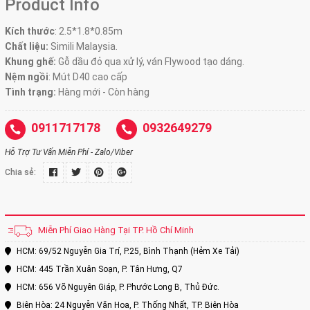
Product Info
Kích thước
:
2.5*1.8*0.85m
Chất liệu:
Simili Malaysia.
Khung ghế:
Gỗ dầu đỏ qua xử lý, ván Flywood tạo dáng.
Nệm ngồi
:
Mút D40 cao cấp
Tình trạng:
Hàng mới - Còn hàng
0911717178
0932649279
Hỗ Trợ Tư Vấn Miễn Phí - Zalo/Viber
Chia sẻ:
Miễn Phí Giao Hàng Tại TP. Hồ Chí Minh
HCM: 69/52 Nguyễn Gia Trí, P.25, Bình Thạnh (Hẻm Xe Tải)
HCM: 445 Trần Xuân Soạn, P. Tân Hưng, Q7
HCM: 656 Võ Nguyên Giáp, P. Phước Long B, Thủ Đức.
Biên Hòa: 24 Nguyễn Văn Hoa, P. Thống Nhất, TP. Biên Hòa