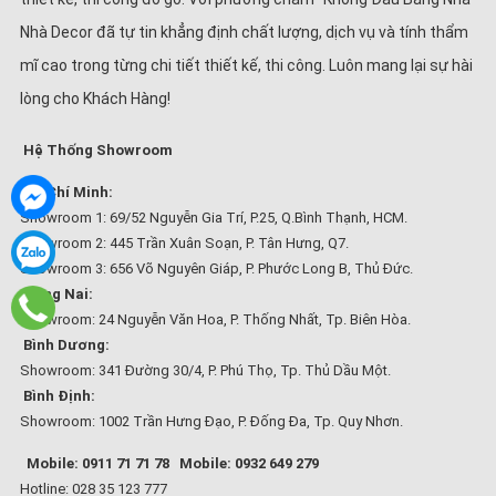
Nhà Decor đã tự tin khẳng định chất lượng, dịch vụ và tính thẩm
mĩ cao trong từng chi tiết thiết kế, thi công. Luôn mang lại sự hài
lòng cho Khách Hàng!
Hệ Thống Showroom
Hồ Chí Minh:
Showroom 1: 69/52 Nguyễn Gia Trí, P.25, Q.Bình Thạnh, HCM.
Showroom 2: 445 Trần Xuân Soạn, P. Tân Hưng, Q7.
Showroom 3: 656 Võ Nguyên Giáp, P. Phước Long B, Thủ Đức.
Đồng Nai:
Showroom: 24 Nguyễn Văn Hoa, P. Thống Nhất, Tp. Biên Hòa.
Bình Dương:
Showroom: 341 Đường 30/4, P. Phú Thọ, Tp. Thủ Dầu Một.
Bình Định:
Showroom: 1002 Trần Hưng Đạo, P. Đống Đa, Tp. Quy Nhơn.
Mobile: 0911 71 71 78
Mobile: 0932 649 279
Hotline: 028 35 123 777