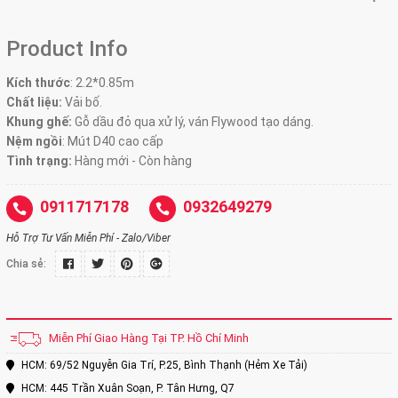
Product Info
Kích thước
:
2.2*0.85m
Chất liệu:
Vải bố.
Khung ghế:
Gỗ dầu đỏ qua xử lý, ván Flywood tạo dáng.
Nệm ngồi
:
Mút D40 cao cấp
Tình trạng:
Hàng mới - Còn hàng
0911717178
0932649279
Hỗ Trợ Tư Vấn Miễn Phí - Zalo/Viber
Chia sẻ:
Miễn Phí Giao Hàng Tại TP. Hồ Chí Minh
HCM: 69/52 Nguyễn Gia Trí, P.25, Bình Thạnh (Hẻm Xe Tải)
HCM: 445 Trần Xuân Soạn, P. Tân Hưng, Q7