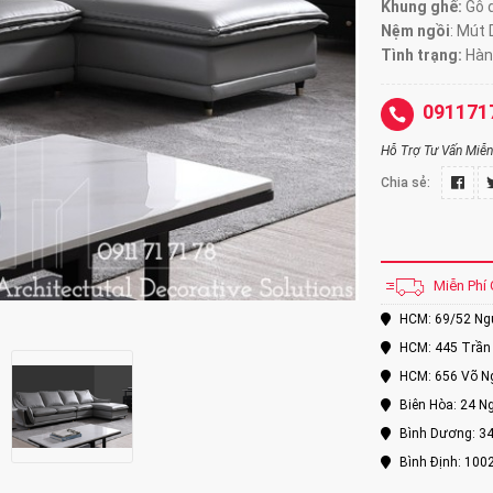
Khung ghế:
Gỗ d
Nệm ngồi
:
Mút 
Tình trạng:
Hàn
091171
Hỗ Trợ Tư Vấn Miễn 
Chia sẻ:
Miễn Phí 
HCM: 69/52 Nguy
HCM: 445 Trần 
HCM: 656 Võ Ng
Biên Hòa: 24 Ng
Bình Dương: 34
Bình Định: 100