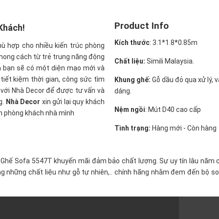
Product Info
Khách!
Kích thước
:
3.1*1.8*0.85m
phù hợp cho nhiều kiến trúc phòng
phong cách từ trẻ trung năng động
Chất liệu:
Simili Malaysia.
ủa bạn sẽ có một diện mạo mới và
tiết kiệm thời gian, công sức tìm
Khung ghế:
Gỗ dầu đỏ qua xử lý, 
n với Nhà Decor để được tư vấn và
dáng.
g.
Nhà Decor
xin gửi lại quy khách
Nệm ngồi
:
Mút D40 cao cấp
ian phòng khách nhà mình
Tình trạng:
Hàng mới - Còn hàng
i Ghế Sofa 5547T khuyến mãi
đảm bảo chất lượng. Sự uy tín lâu năm
g những chất liệu như gỗ tự nhiên,.. chính hãng nhằm đem đến bộ s