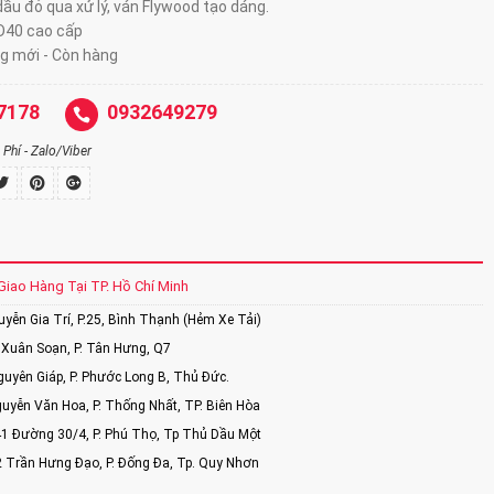
ầu đỏ qua xử lý, ván Flywood tạo dáng.
D40 cao cấp
g mới - Còn hàng
7178
0932649279
Phí - Zalo/Viber
Giao Hàng Tại TP. Hồ Chí Minh
ễn Gia Trí, P.25, Bình Thạnh (Hẻm Xe Tải)
Xuân Soạn, P. Tân Hưng, Q7
uyên Giáp, P. Phước Long B, Thủ Đức.
uyễn Văn Hoa, P. Thống Nhất, TP. Biên Hòa
1 Đường 30/4, P. Phú Thọ, Tp Thủ Dầu Một
2 Trần Hưng Đạo, P. Đống Đa, Tp. Quy Nhơn