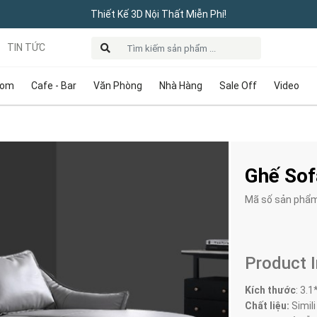
Thiết Kế 3D Nội Thất Miễn Phí!
TIN TỨC
oom
Cafe - Bar
Văn Phòng
Nhà Hàng
Sale Off
Video
Ghế Sof
Mã số sản phẩ
Product 
Kích thước
:
3.1
Chất liệu:
Simili