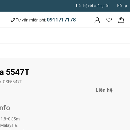
Liên hệ với chúng tôi
Hỗ trợ
0911717178
Tư vấn miễn phí:
a 5547T
m:
GSF5547T
Liên hệ
Info
*1.8*0.85m
 Malaysia.