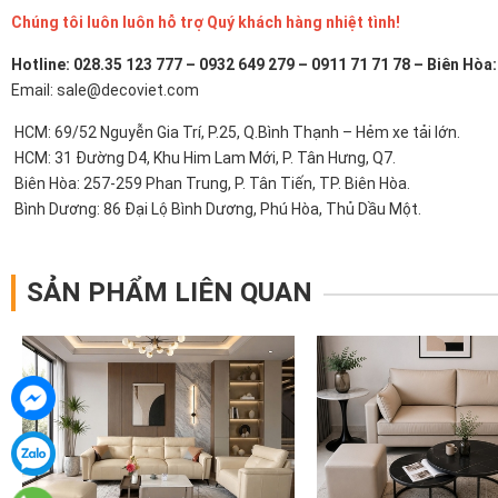
Chúng tôi luôn luôn hỗ trợ Quý khách hàng nhiệt tình!
Hotline: 028.35 123 777 – 0932 649 279 – 0911 71 71 78 – Biên Hòa
Email: sale@decoviet.com
HCM: 69/52 Nguyễn Gia Trí, P.25, Q.Bình Thạnh – Hẻm xe tải lớn.
HCM: 31 Đường D4, Khu Him Lam Mới, P. Tân Hưng, Q7.
Biên Hòa: 257-259 Phan Trung, P. Tân Tiến, TP. Biên Hòa.
Bình Dương: 86 Đại Lộ Bình Dương, Phú Hòa, Thủ Dầu Một.
SẢN PHẨM LIÊN QUAN