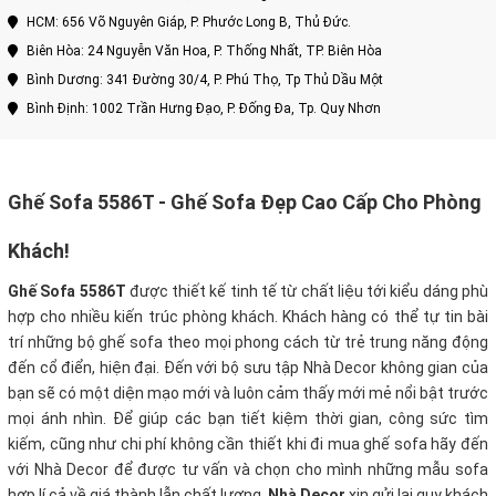
HCM: 656 Võ Nguyên Giáp, P. Phước Long B, Thủ Đức.
Biên Hòa: 24 Nguyễn Văn Hoa, P. Thống Nhất, TP. Biên Hòa
Bình Dương: 341 Đường 30/4, P. Phú Thọ, Tp Thủ Dầu Một
Bình Định: 1002 Trần Hưng Đạo, P. Đống Đa, Tp. Quy Nhơn
Ghế Sofa 5586T - Ghế Sofa Đẹp Cao Cấp Cho Phòng
Khách!
Ghế Sofa 5586T
được thiết kế tinh tế từ chất liệu tới kiểu dáng phù
hợp cho nhiều kiến trúc phòng khách. Khách hàng có thể tự tin bài
trí những bộ ghế sofa theo mọi phong cách từ trẻ trung năng động
đến cổ điển, hiện đại. Đến với bộ sưu tập Nhà Decor không gian của
bạn sẽ có một diện mạo mới và luôn cảm thấy mới mẻ nổi bật trước
mọi ánh nhìn.
Để giúp các bạn tiết kiệm thời gian, công sức tìm
kiếm, cũng như chi phí không cần thiết khi đi mua ghế sofa hãy đến
với Nhà Decor để được tư vấn và chọn cho mình những mẫu sofa
hợp lí cả về giá thành lẫn chất lượng.
Nhà Decor
xin gửi lại quy khách