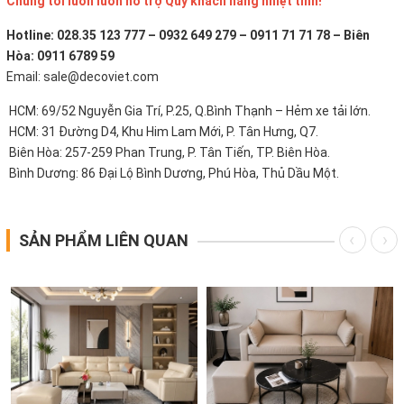
Chúng tôi luôn luôn hỗ trợ Quý khách hàng nhiệt tình!
Hotline: 028.35 123 777 – 0932 649 279 – 0911 71 71 78 – Biên
Hòa: 0911 6789 59
Email: sale@decoviet.com
HCM: 69/52 Nguyễn Gia Trí, P.25, Q.Bình Thạnh – Hẻm xe tải lớn.
HCM: 31 Đường D4, Khu Him Lam Mới, P. Tân Hưng, Q7.
Biên Hòa: 257-259 Phan Trung, P. Tân Tiến, TP. Biên Hòa.
Bình Dương: 86 Đại Lộ Bình Dương, Phú Hòa, Thủ Dầu Một.
SẢN PHẨM LIÊN QUAN