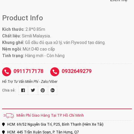
Product Info
Kích thước
:
2.8*0.85m
Chất liệu:
Simili Malaysia.
Khung ghế:
Gỗ dầu đỏ qua xử lý, ván Flywood tạo dáng.
Nệm ngồi
:
Mút D40 cao cấp
Tình trạng:
Hàng mới - Còn hàng
0911717178
0932649279
Hỗ Trợ Tư Vấn Miễn Phí - Zalo/Viber
Chia sẻ:
Miễn Phí Giao Hàng Tại TP. Hồ Chí Minh
HCM: 69/52 Nguyễn Gia Trí, P.25, Bình Thạnh (Hẻm Xe Tải)
HCM: 445 Trần Xuân Soạn, P. Tân Hưng, Q7