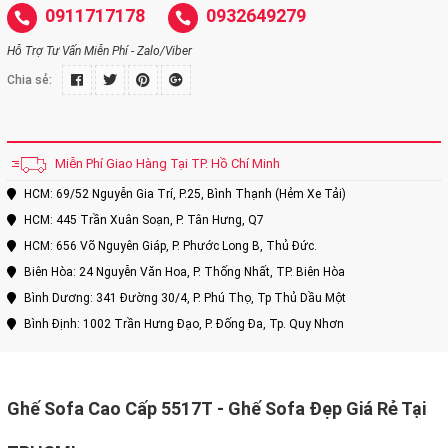
0911717178
0932649279
Hỗ Trợ Tư Vấn Miễn Phí - Zalo/Viber
Chia sẻ:
Miễn Phí Giao Hàng Tại TP. Hồ Chí Minh
HCM: 69/52 Nguyễn Gia Trí, P.25, Bình Thạnh (Hẻm Xe Tải)
HCM: 445 Trần Xuân Soạn, P. Tân Hưng, Q7
HCM: 656 Võ Nguyên Giáp, P. Phước Long B, Thủ Đức.
Biên Hòa: 24 Nguyễn Văn Hoa, P. Thống Nhất, TP. Biên Hòa
Bình Dương: 341 Đường 30/4, P. Phú Thọ, Tp Thủ Dầu Một
Bình Định: 1002 Trần Hưng Đạo, P. Đống Đa, Tp. Quy Nhơn
Ghế Sofa Cao Cấp 5517T - Ghế Sofa Đẹp Giá Rẻ Tại