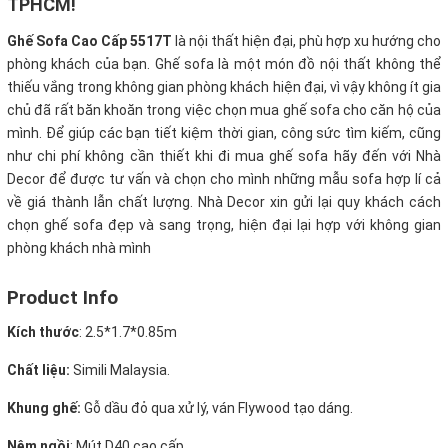
TPHCM!
Ghế Sofa Cao Cấp 5517T
là nội thất hiện đại, phù hợp xu hướng cho
phòng khách của bạn. Ghế sofa là một món đồ nội thất không thể
thiếu vắng trong không gian phòng khách hiện đại, vì vậy không ít gia
chủ đã rất băn khoăn trong việc chọn mua ghế sofa cho căn hộ của
mình. Để giúp các bạn tiết kiệm thời gian, công sức tìm kiếm, cũng
như chi phí không cần thiết khi đi mua ghế sofa hãy đến với Nhà
Decor để được tư vấn và chọn cho mình những mẫu sofa hợp lí cả
về giá thành lẫn chất lượng. Nhà Decor xin gửi lại quy khách cách
chọn ghế sofa đẹp và sang trọng, hiện đại lại hợp với không gian
phòng khách nhà mình
Product Info
Kích thước
:
2.5*1.7*0.85m
Chất liệu:
Simili Malaysia.
Khung ghế:
Gỗ dầu đỏ qua xử lý, ván Flywood tạo dáng.
Nệm ngồi
:
Mút D40 cao cấp