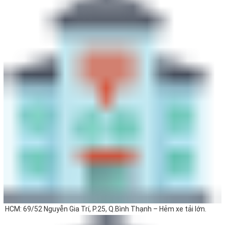
HCM: 69/52 Nguyễn Gia Trí, P.25, Q.Bình Thạnh – Hẻm xe tải lớn.