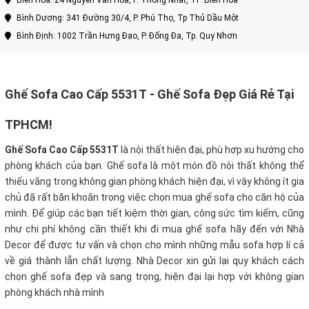
Biên Hòa: 24 Nguyễn Văn Hoa, P. Thống Nhất, TP. Biên Hòa
Bình Dương: 341 Đường 30/4, P. Phú Thọ, Tp Thủ Dầu Một
Bình Định: 1002 Trần Hưng Đạo, P. Đống Đa, Tp. Quy Nhơn
Ghế Sofa Cao Cấp 5531T - Ghế Sofa Đẹp Giá Rẻ Tại
TPHCM!
Ghế Sofa Cao Cấp 5531T
là nội thất hiện đại, phù hợp xu hướng cho
phòng khách của bạn. Ghế sofa là một món đồ nội thất không thể
thiếu vắng trong không gian phòng khách hiện đại, vì vậy không ít gia
chủ đã rất băn khoăn trong việc chọn mua ghế sofa cho căn hộ của
mình. Để giúp các bạn tiết kiệm thời gian, công sức tìm kiếm, cũng
như chi phí không cần thiết khi đi mua ghế sofa hãy đến với Nhà
Decor để được tư vấn và chọn cho mình những mẫu sofa hợp lí cả
về giá thành lẫn chất lượng. Nhà Decor xin gửi lại quy khách cách
chọn ghế sofa đẹp và sang trọng, hiện đại lại hợp với không gian
phòng khách nhà mình