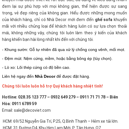
đem lại sự phù hợp với mọi không gian, thể hiện được sự sang
trọng, vẻ đẹp riêng của không gian. Hiểu được những mong muốn
của khách hàng, chỉ có Nhà Decor mới đem đến
ghế sofa
khuyến
mãi với nhiều chủng loại để khách hàng luôn có sự lựa chọn thoải
mái, không những vậy, chúng tôi luôn làm theo ý kiến của khách
hàng khiến bạn hài lòng nhất khi đến với chúng tôi.
- Khung sườn: Gỗ tự nhiên đã qua xử lý chống cong vênh, mối mọt.
- Đệm mút: Nệm cứng, mềm, hoặc bằng bông ép (tùy chọn).
- Lò xo: Lõi thép cứng có độ bền cao.
Liên hệ ngay đến
Nhà Decor
để được đặt hàng.
Chúng tôi luôn luôn hỗ trợ Quý khách hàng nhiệt tình!
Hotline: 028.35 123 777 – 0932 649 279 – 0911 71 71 78 – Biên
Hòa: 0911 6789 59
Email: sale@decoviet.com
HCM: 69/52 Nguyễn Gia Trí, P.25, Q.Bình Thạnh – Hẻm xe tải lớn.
HCM: 31 Đường D4, Khu Him Lam Mới, P. Tân Hưng, Q7.