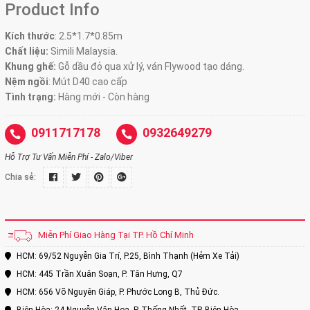
Product Info
Kích thước
:
2.5*1.7*0.85m
Chất liệu:
Simili Malaysia.
Khung ghế:
Gỗ dầu đỏ qua xử lý, ván Flywood tạo dáng.
Nệm ngồi
:
Mút D40 cao cấp
Tình trạng:
Hàng mới - Còn hàng
0911717178
0932649279
Hỗ Trợ Tư Vấn Miễn Phí - Zalo/Viber
Chia sẻ:
Miễn Phí Giao Hàng Tại TP. Hồ Chí Minh
HCM: 69/52 Nguyễn Gia Trí, P.25, Bình Thạnh (Hẻm Xe Tải)
HCM: 445 Trần Xuân Soạn, P. Tân Hưng, Q7
HCM: 656 Võ Nguyên Giáp, P. Phước Long B, Thủ Đức.