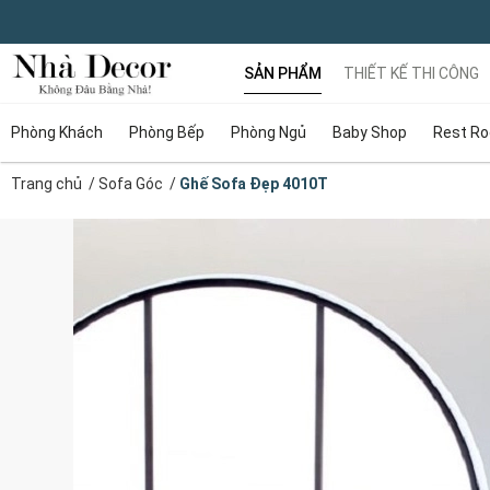
SẢN PHẨM
THIẾT KẾ THI CÔNG
Phòng Khách
Phòng Bếp
Phòng Ngủ
Baby Shop
Rest R
Trang chủ
/
Sofa Góc
/
Ghế Sofa Đẹp 4010T