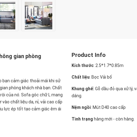
Product Info
không gian phòng
Kích thước
:
2.5*1.7*0.85m
Chất liệu
: Bọc Vải bố
ho bạn cảm giác thoải mái khi sử
gian phòng khách nhà bạn. Chất
Khung ghế:
Gỗ dầu đỏ qua xử lý, 
trội của nó. Sofa góc chữ L mang
dáng.
vào chất liệu da, nỉ, vải cao cấp
Nệm ngồi
:
Mút D40 cao cấp
ịu lực ép tốt tạo cảm giác êm ái
Tình trạng
hàng mới - còn hàng.