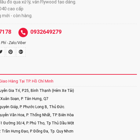
ầu đỏ qua xử lý, ván Flywood tạo dáng.
D40 cao cấp
 mới - còn hàng.
7178
0932649279
Phí - Zalo/Viber
Giao Hàng Tại TP. Hồ Chí Minh
ễn Gia Trí, P.25, Bình Thạnh (Hẻm Xe Tải)
Xuân Soạn, P. Tân Hưng, Q7
uyên Giáp, P. Phước Long B, Thủ Đức.
uyễn Văn Hoa, P. Thống Nhất, TP. Biên Hòa
1 Đường 30/4, P. Phú Thọ, Tp Thủ Dầu Một
2 Trần Hưng Đạo, P. Đống Đa, Tp. Quy Nhơn