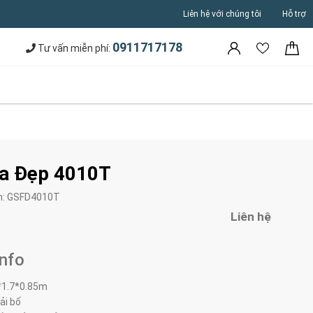
Liên hệ với chúng tôi
Hỗ trợ
0911717178
Tư vấn miễn phí:
a Đẹp 4010T
m:
GSFD4010T
Liên hệ
Info
*1.7*0.85m
ải bố