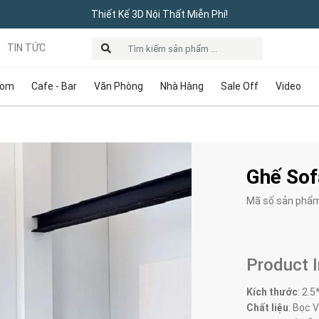
Thiết Kế 3D Nội Thất Miễn Phí!
TIN TỨC
oom
Cafe - Bar
Văn Phòng
Nhà Hàng
Sale Off
Video
Ghế Sof
Mã số sản phẩ
Product 
Kích thước
:
2.5
Chất liệu
: Bọc V