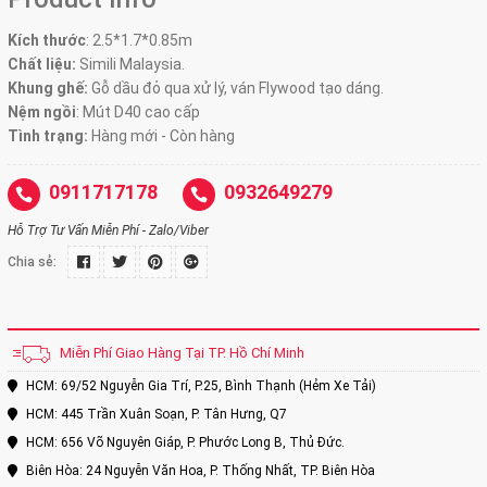
Kích thước
:
2.5*1.7*0.85m
Chất liệu:
Simili Malaysia.
Khung ghế:
Gỗ dầu đỏ qua xử lý, ván Flywood tạo dáng.
Nệm ngồi
:
Mút D40 cao cấp
Tình trạng:
Hàng mới - Còn hàng
0911717178
0932649279
Hỗ Trợ Tư Vấn Miễn Phí - Zalo/Viber
Chia sẻ:
Miễn Phí Giao Hàng Tại TP. Hồ Chí Minh
HCM: 69/52 Nguyễn Gia Trí, P.25, Bình Thạnh (Hẻm Xe Tải)
HCM: 445 Trần Xuân Soạn, P. Tân Hưng, Q7
HCM: 656 Võ Nguyên Giáp, P. Phước Long B, Thủ Đức.
Biên Hòa: 24 Nguyễn Văn Hoa, P. Thống Nhất, TP. Biên Hòa