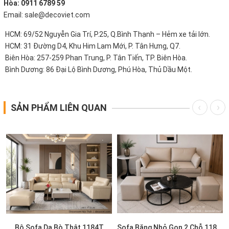
Hòa: 0911 6789 59
Email: sale@decoviet.com
HCM: 69/52 Nguyễn Gia Trí, P.25, Q.Bình Thạnh – Hẻm xe tải lớn.
HCM: 31 Đường D4, Khu Him Lam Mới, P. Tân Hưng, Q7.
Biên Hòa: 257-259 Phan Trung, P. Tân Tiến, TP. Biên Hòa.
Bình Dương: 86 Đại Lộ Bình Dương, Phú Hòa, Thủ Dầu Một.
SẢN PHẨM LIÊN QUAN
T
Bộ Sofa Da Bò Thật 1184T
Sofa Băng Nhỏ Gọn 2 Chỗ 1183T