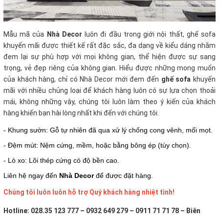
Mẫu mã của
Nhà Decor
luôn đi đầu trong giới nội thất, ghế sofa
khuyến mãi
được thiết kế rất đặc sắc, đa dạng về kiểu dáng nhằm
đem lại sự phù hợp với mọi không gian, thể hiện được sự sang
trọng, vẻ đẹp riêng của không gian. Hiểu được những mong muốn
của khách hàng, chỉ có Nhà Decor mới đem đến
ghế sofa
khuyến
mãi với nhiều chủng loại để khách hàng luôn có sự lựa chọn thoải
mái, không những vậy, chúng tôi luôn làm theo ý kiến của khách
hàng khiến bạn hài lòng nhất khi đến với chúng tôi.
- Khung sườn: Gỗ tự nhiên đã qua xử lý chống cong vênh, mối mọt.
- Đệm mút: Nệm cứng, mềm, hoặc bằng bông ép (tùy chọn).
- Lò xo: Lõi thép cứng có độ bền cao.
Liên hệ ngay đến
Nhà Decor
để được đặt hàng.
Chúng tôi luôn luôn hỗ trợ Quý khách hàng nhiệt tình!
Hotline: 028.35 123 777 – 0932 649 279 – 0911 71 71 78 – Biên