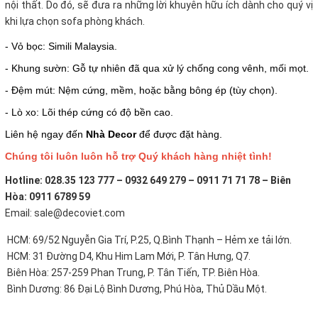
nội thất. Do đó, sẽ đưa ra những lời khuyên hữu ích dành cho quý vị
khi lựa chọn sofa phòng khách.
- Vỏ bọc: Simili Malaysia.
- Khung sườn: Gỗ tự nhiên đã qua xử lý chống cong vênh, mối mọt.
- Đệm mút: Nệm cứng, mềm, hoặc bằng bông ép (tùy chọn).
- Lò xo: Lõi thép cứng có độ bền cao.
Liên hệ ngay đến
Nhà Decor
để được đặt hàng.
Chúng tôi luôn luôn hỗ trợ Quý khách hàng nhiệt tình!
Hotline: 028.35 123 777 – 0932 649 279 – 0911 71 71 78 – Biên
Hòa: 0911 6789 59
Email: sale@decoviet.com
HCM: 69/52 Nguyễn Gia Trí, P.25, Q.Bình Thạnh – Hẻm xe tải lớn.
HCM: 31 Đường D4, Khu Him Lam Mới, P. Tân Hưng, Q7.
Biên Hòa: 257-259 Phan Trung, P. Tân Tiến, TP. Biên Hòa.
Bình Dương: 86 Đại Lộ Bình Dương, Phú Hòa, Thủ Dầu Một.