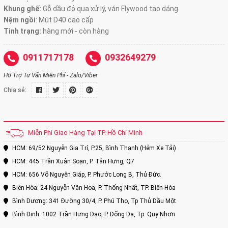
Khung ghế:
Gỗ dầu đỏ qua xử lý, ván Flywood tạo dáng.
Nệm ngồi
:
Mút D40 cao cấp
Tình trạng:
hàng mới - còn hàng
0911717178
0932649279
Hỗ Trợ Tư Vấn Miễn Phí - Zalo/Viber
Chia sẻ:
Miễn Phí Giao Hàng Tại TP. Hồ Chí Minh
HCM: 69/52 Nguyễn Gia Trí, P.25, Bình Thạnh (Hẻm Xe Tải)
HCM: 445 Trần Xuân Soạn, P. Tân Hưng, Q7
HCM: 656 Võ Nguyên Giáp, P. Phước Long B, Thủ Đức.
Biên Hòa: 24 Nguyễn Văn Hoa, P. Thống Nhất, TP. Biên Hòa
Bình Dương: 341 Đường 30/4, P. Phú Thọ, Tp Thủ Dầu Một
Bình Định: 1002 Trần Hưng Đạo, P. Đống Đa, Tp. Quy Nhơn