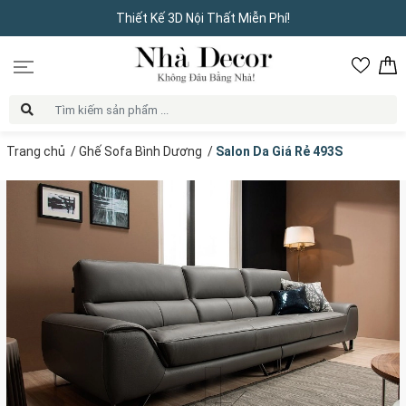
Thiết Kế 3D Nội Thất Miễn Phí!
Trang chủ
/
Ghế Sofa Bình Dương
/
Salon Da Giá Rẻ 493S