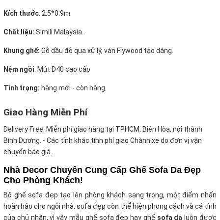
Kích thước
:
2.5*0.9m
Chất liệu:
Simili Malaysia.
Khung ghế:
Gỗ dầu đỏ qua xử lý, ván Flywood tạo dáng.
Nệm ngồi
:
Mút D40 cao cấp
Tình trạng:
hàng mới - còn hàng
Giao Hàng Miễn Phí
Delivery Free:
Miễn phí giao hàng tại TPHCM, Biên Hòa, nội thành
Bình Dương. - Các tỉnh khác tính phí giao Chành xe do đơn vị vận
chuyển báo giá.
Nhà Decor Chuyên Cung Cấp Ghế Sofa Da Đẹp
Cho Phòng Khách!
Bộ ghế sofa đẹp tạo lên phòng khách sang trọng, một điểm nhấn
hoàn hảo cho ngôi nhà, sofa đẹp còn thể hiện phong cách và cá tính
của chủ nhân, vì vậy mẫu ghế sofa đẹp hay ghế
sofa da
luôn được