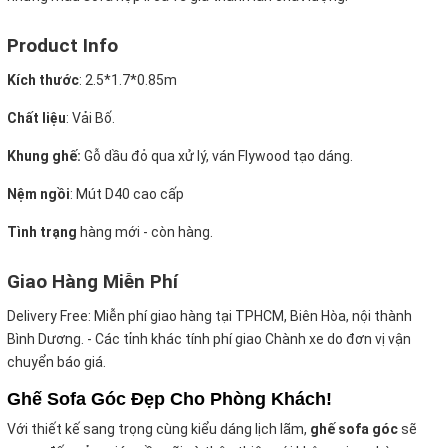
Product Info
Kích thước
:
2.5*1.7*0.85m
Chất liệu
: Vải Bố.
Khung ghế:
Gỗ dầu đỏ qua xử lý, ván Flywood tạo dáng.
Nệm ngồi
:
Mút D40 cao cấp
Tình trạng
hàng mới - còn hàng.
Giao Hàng Miễn Phí
Delivery Free:
Miễn phí giao hàng tại TPHCM, Biên Hòa, nội thành
Bình Dương. - Các tỉnh khác tính phí giao Chành xe do đơn vị vận
chuyển báo giá.
Ghế Sofa Góc Đẹp Cho Phòng Khách!
Với thiết kế sang trọng cùng kiểu dáng lịch lãm,
ghế sofa góc
sẽ