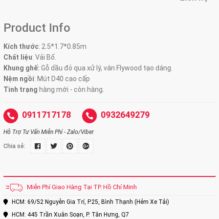
Product Info
Kích thước
:
2.5*1.7*0.85m
Chất liệu
: Vải Bố.
Khung ghế:
Gỗ dầu đỏ qua xử lý, ván Flywood tạo dáng.
Nệm ngồi
:
Mút D40 cao cấp
Tình trạng
hàng mới - còn hàng.
0911717178
0932649279
Hỗ Trợ Tư Vấn Miễn Phí - Zalo/Viber
Chia sẻ:
Miễn Phí Giao Hàng Tại TP. Hồ Chí Minh
HCM: 69/52 Nguyễn Gia Trí, P.25, Bình Thạnh (Hẻm Xe Tải)
HCM: 445 Trần Xuân Soạn, P. Tân Hưng, Q7