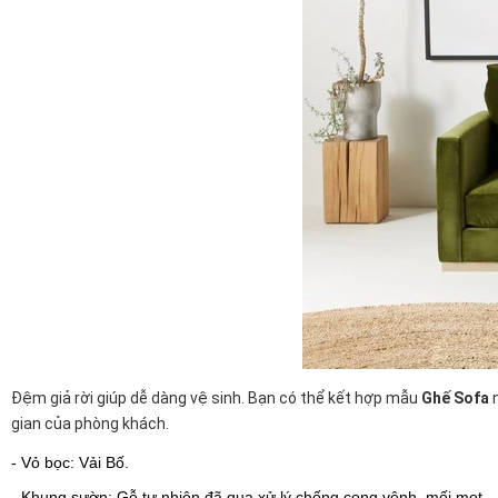
Đệm giả rời giúp dễ dàng vệ sinh. Bạn có thể kết hợp mẫu
Ghế Sofa
n
gian của phòng khách.
- Vỏ bọc: Vải Bố.
- Khung sườn: Gỗ tự nhiên đã qua xử lý chống cong vênh, mối mọt.