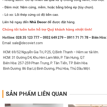
- Đệm mút: Nệm cứng, mềm, hoặc bằng bông ép (tùy chọn).
- Lò xo: Lõi thép cứng có độ bền cao.
Liên hệ ngay đến
Nhà Decor
để được đặt hàng.
Chúng tôi luôn luôn hỗ trợ Quý khách hàng nhiệt tình!
Hotline: 028.35 123 777 – 0932 649 279 – 0911 71 71 78 – Biên Hòa
Email: sale@decoviet.com
HCM: 69/52 Nguyễn Gia Trí, P.25, Q.Bình Thạnh – Hẻm xe tải lớn.
HCM: 31 Đường D4, Khu Him Lam Mới, P. Tân Hưng, Q7.
Biên Hòa: 257-259 Phan Trung, P. Tân Tiến, TP. Biên Hòa.
Bình Dương: 86 Đại Lộ Bình Dương, Phú Hòa, Thủ Dầu Một.
SẢN PHẨM LIÊN QUAN