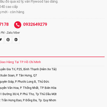
ầu đỏ qua xử lý, ván Flywood tạo dáng.
D40 cao cấp
 mới - còn hàng.
7178
0932649279
Phí - Zalo/Viber
Giao Hàng Tại TP. Hồ Chí Minh
ễn Gia Trí, P.25, Bình Thạnh (Hẻm Xe Tải)
Xuân Soạn, P. Tân Hưng, Q7
uyên Giáp, P. Phước Long B, Thủ Đức.
uyễn Văn Hoa, P. Thống Nhất, TP. Biên Hòa
1 Đường 30/4, P. Phú Thọ, Tp Thủ Dầu Một
2 Trần Hưng Đạo, P. Đống Đa, Tp. Quy Nhơn