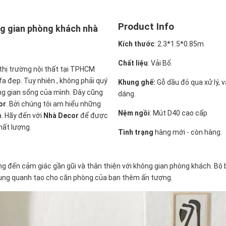
Product Info
ng gian phòng khách nhà
Kích thước
:
2.3*1.5*0.85m
Chất liệu
: Vải Bố.
 thị trường nội thất tại TPHCM
fa đẹp. Tuy nhiên , không phải quý
Khung ghế:
Gỗ dầu đỏ qua xử lý, 
ng gian sống của mình. Đây cũng
dáng.
or
. Bởi chúng tôi am hiểu những
Nệm ngồi
:
Mút D40 cao cấp
. Hãy đến với
Nhà Decor
để được
hất lượng.
Tình trạng
hàng mới - còn hàng.
 đến cảm giác gần gũi và thân thiện với không gian phòng khách. Bộ 
 xung quanh tạo cho căn phòng của bạn thêm ấn tượng.