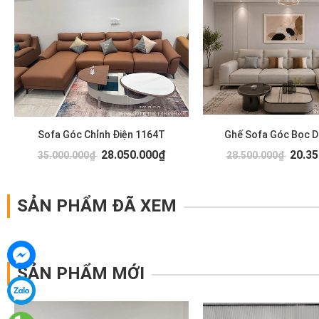
Sofa Góc Chỉnh Điện 1164T
Ghế Sofa Góc Bọc D
28.050.000₫
20.35
35.000.000₫
28.500.000₫
SẢN PHẨM ĐÃ XEM
SẢN PHẨM MỚI