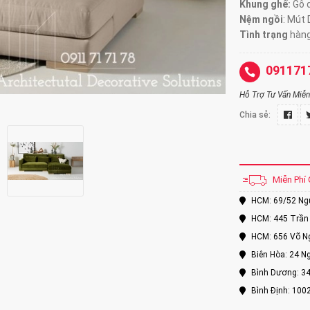
Khung ghế:
Gỗ d
Nệm ngồi
:
Mút 
Tình trạng
hàng
091171
Hỗ Trợ Tư Vấn Miễn 
Chia sẻ:
Miễn Phí 
HCM: 69/52 Nguy
HCM: 445 Trần 
HCM: 656 Võ Ng
Biên Hòa: 24 Ng
Bình Dương: 34
Bình Định: 100