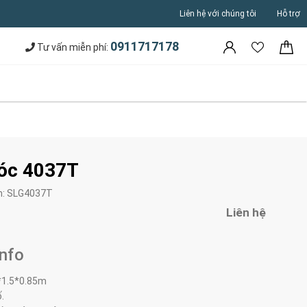
Liên hệ với chúng tôi
Hỗ trợ
0911717178
Tư vấn miễn phí:
óc 4037T
m:
SLG4037T
Liên hệ
Info
*1.5*0.85m
ố.