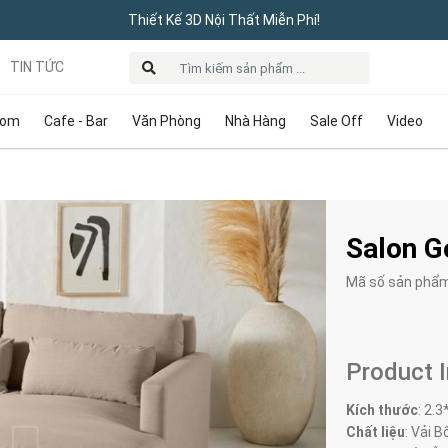
Thiết Kế 3D Nội Thất Miễn Phí!
TIN TỨC
oom
Cafe - Bar
Văn Phòng
Nhà Hàng
Sale Off
Video
Salon G
Mã số sản phẩ
Product 
Kích thước
:
2.3
Chất liệu
: Vải B