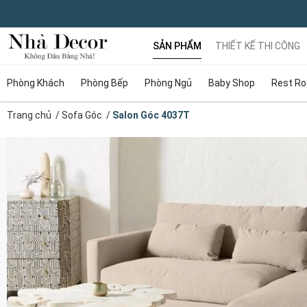
SẢN PHẨM
THIẾT KẾ THI CÔNG
Phòng Khách
Phòng Bếp
Phòng Ngủ
Baby Shop
Rest R
Trang chủ
/
Sofa Góc
/
Salon Góc 4037T