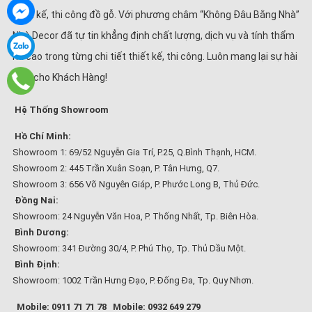
thiết kế, thi công đồ gỗ. Với phương châm “Không Đâu Bằng Nhà”
Nhà Decor đã tự tin khẳng định chất lượng, dịch vụ và tính thẩm
mĩ cao trong từng chi tiết thiết kế, thi công. Luôn mang lại sự hài
lòng cho Khách Hàng!
Hệ Thống Showroom
Hồ Chí Minh:
Showroom 1: 69/52 Nguyễn Gia Trí, P.25, Q.Bình Thạnh, HCM.
Showroom 2: 445 Trần Xuân Soạn, P. Tân Hưng, Q7.
Showroom 3: 656 Võ Nguyên Giáp, P. Phước Long B, Thủ Đức.
Đồng Nai:
Showroom: 24 Nguyễn Văn Hoa, P. Thống Nhất, Tp. Biên Hòa.
Bình Dương:
Showroom: 341 Đường 30/4, P. Phú Thọ, Tp. Thủ Dầu Một.
Bình Định:
Showroom: 1002 Trần Hưng Đạo, P. Đống Đa, Tp. Quy Nhơn.
Mobile: 0911 71 71 78
Mobile: 0932 649 279