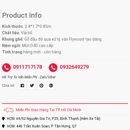
Product Info
Kích thước
:
2.4*1.7*0.85m
Chất liệu
: Vải bố.
Khung ghế:
Gỗ dầu đỏ qua xử lý, ván Flywood tạo dáng.
Nệm ngồi
:
Mút D40 cao cấp
Tình trạng
hàng mới - còn hàng.
0911717178
0932649279
Hỗ Trợ Tư Vấn Miễn Phí - Zalo/Viber
Chia sẻ:
Miễn Phí Giao Hàng Tại TP. Hồ Chí Minh
HCM: 69/52 Nguyễn Gia Trí, P.25, Bình Thạnh (Hẻm Xe Tải)
HCM: 445 Trần Xuân Soạn, P. Tân Hưng, Q7