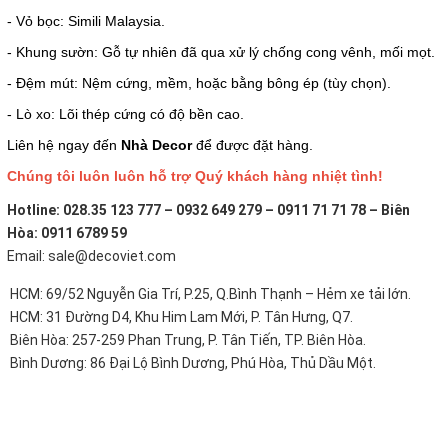
- Vỏ bọc: Simili Malaysia.
- Khung sườn: Gỗ tự nhiên đã qua xử lý chống cong vênh, mối mọt.
- Đệm mút: Nệm cứng, mềm, hoặc bằng bông ép (tùy chọn).
- Lò xo: Lõi thép cứng có độ bền cao.
Liên hệ ngay đến
Nhà Decor
để được đặt hàng.
Chúng tôi luôn luôn hỗ trợ Quý khách hàng nhiệt tình!
Hotline: 028.35 123 777 – 0932 649 279 – 0911 71 71 78 – Biên
Hòa: 0911 6789 59
Email: sale@decoviet.com
HCM: 69/52 Nguyễn Gia Trí, P.25, Q.Bình Thạnh – Hẻm xe tải lớn.
HCM: 31 Đường D4, Khu Him Lam Mới, P. Tân Hưng, Q7.
Biên Hòa: 257-259 Phan Trung, P. Tân Tiến, TP. Biên Hòa.
Bình Dương: 86 Đại Lộ Bình Dương, Phú Hòa, Thủ Dầu Một.