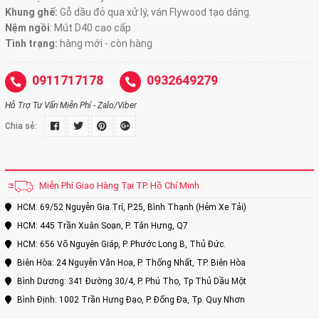
Khung ghế:
Gỗ dầu đỏ qua xử lý, ván Flywood tạo dáng.
Nệm ngồi
:
Mút D40 cao cấp
Tình trạng:
hàng mới - còn hàng
0911717178
0932649279
Hỗ Trợ Tư Vấn Miễn Phí - Zalo/Viber
Chia sẻ:
Miễn Phí Giao Hàng Tại TP. Hồ Chí Minh
HCM: 69/52 Nguyễn Gia Trí, P.25, Bình Thạnh (Hẻm Xe Tải)
HCM: 445 Trần Xuân Soạn, P. Tân Hưng, Q7
HCM: 656 Võ Nguyên Giáp, P. Phước Long B, Thủ Đức.
Biên Hòa: 24 Nguyễn Văn Hoa, P. Thống Nhất, TP. Biên Hòa
Bình Dương: 341 Đường 30/4, P. Phú Thọ, Tp Thủ Dầu Một
Bình Định: 1002 Trần Hưng Đạo, P. Đống Đa, Tp. Quy Nhơn