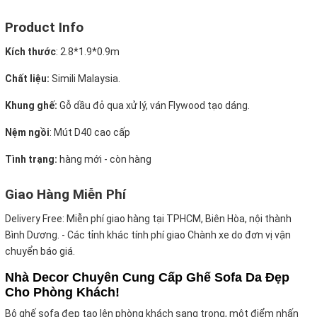
Product Info
Kích thước
:
2.8*1.9*0.9m
Chất liệu:
Simili Malaysia.
Khung ghế:
Gỗ dầu đỏ qua xử lý, ván Flywood tạo dáng.
Nệm ngồi
:
Mút D40 cao cấp
Tình trạng:
hàng mới - còn hàng
Giao Hàng Miễn Phí
Delivery Free:
Miễn phí giao hàng tại TPHCM, Biên Hòa, nội thành
Bình Dương. - Các tỉnh khác tính phí giao Chành xe do đơn vị vận
chuyển báo giá.
Nhà Decor Chuyên Cung Cấp Ghế Sofa Da Đẹp
Cho Phòng Khách!
Bộ ghế sofa đẹp tạo lên phòng khách sang trọng, một điểm nhấn