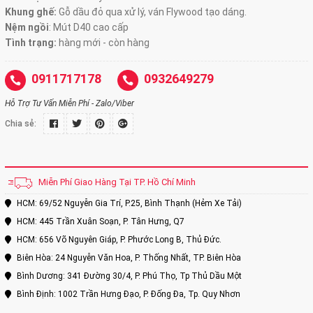
Khung ghế:
Gỗ dầu đỏ qua xử lý, ván Flywood tạo dáng.
Nệm ngồi
:
Mút D40 cao cấp
Tình trạng:
hàng mới - còn hàng
0911717178
0932649279
Hỗ Trợ Tư Vấn Miễn Phí - Zalo/Viber
Chia sẻ:
Miễn Phí Giao Hàng Tại TP. Hồ Chí Minh
HCM: 69/52 Nguyễn Gia Trí, P.25, Bình Thạnh (Hẻm Xe Tải)
HCM: 445 Trần Xuân Soạn, P. Tân Hưng, Q7
HCM: 656 Võ Nguyên Giáp, P. Phước Long B, Thủ Đức.
Biên Hòa: 24 Nguyễn Văn Hoa, P. Thống Nhất, TP. Biên Hòa
Bình Dương: 341 Đường 30/4, P. Phú Thọ, Tp Thủ Dầu Một
Bình Định: 1002 Trần Hưng Đạo, P. Đống Đa, Tp. Quy Nhơn