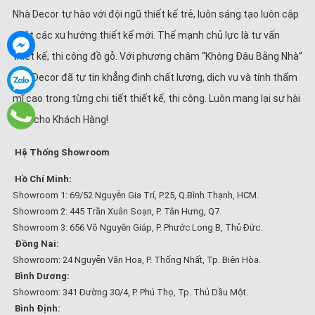
Nhà Decor tự hào với đội ngũ thiết kế trẻ, luôn sáng tạo luôn cập
nhật các xu hướng thiết kế mới. Thế mạnh chủ lực là tư vấn
thiết kế, thi công đồ gỗ. Với phương châm “Không Đâu Bằng Nhà”
Nhà Decor đã tự tin khẳng định chất lượng, dịch vụ và tính thẩm
mĩ cao trong từng chi tiết thiết kế, thi công. Luôn mang lại sự hài
lòng cho Khách Hàng!
Hệ Thống Showroom
Hồ Chí Minh:
Showroom 1: 69/52 Nguyễn Gia Trí, P.25, Q.Bình Thạnh, HCM.
Showroom 2: 445 Trần Xuân Soạn, P. Tân Hưng, Q7.
Showroom 3: 656 Võ Nguyên Giáp, P. Phước Long B, Thủ Đức.
Đồng Nai:
Showroom: 24 Nguyễn Văn Hoa, P. Thống Nhất, Tp. Biên Hòa.
Bình Dương:
Showroom: 341 Đường 30/4, P. Phú Thọ, Tp. Thủ Dầu Một.
Bình Định: