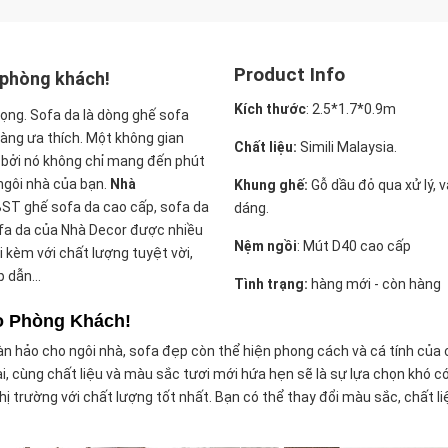
Product Info
 phòng khách!
Kích thước
:
2.5*1.7*0.9m
ọng. Sofa da là dòng ghế sofa
àng ưa thích. Một không gian
Chất liệu:
Simili Malaysia.
 bởi nó không chỉ mang đến phút
ngôi nhà của bạn.
Nhà
Khung ghế:
Gỗ dầu đỏ qua xử lý, 
ST ghế sofa da cao cấp, sofa da
dáng.
fa da của Nhà Decor được nhiều
Nệm ngồi
:
Mút D40 cao cấp
 kèm với chất lượng tuyệt vời,
 dẫn...
Tình trạng:
hàng mới - còn hàng
o Phòng Khách!
n hảo cho ngôi nhà, sofa đẹp còn thể hiện phong cách và cá tính của 
 cùng chất liệu và màu sắc tươi mới hứa hẹn sẽ là sự lựa chọn khó có
hị trường với chất lượng tốt nhất. Bạn có thể thay đổi màu sắc, chất li