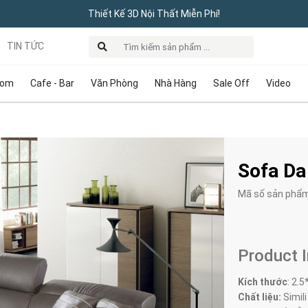
Thiết Kế 3D Nội Thất Miễn Phí!
TIN TỨC
oom
Cafe - Bar
Văn Phòng
Nhà Hàng
Sale Off
Video
Sofa Da
Mã số sản phẩ
Product 
Kích thước
:
2.5
Chất liệu:
Simili