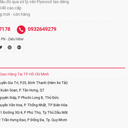
ầu đỏ qua xử lý, ván Flywood tạo dáng.
D40 cao cấp
 mới - còn hàng
7178
0932649279
Phí - Zalo/Viber
Giao Hàng Tại TP. Hồ Chí Minh
ễn Gia Trí, P.25, Bình Thạnh (Hẻm Xe Tải)
Xuân Soạn, P. Tân Hưng, Q7
uyên Giáp, P. Phước Long B, Thủ Đức.
uyễn Văn Hoa, P. Thống Nhất, TP. Biên Hòa
1 Đường 30/4, P. Phú Thọ, Tp Thủ Dầu Một
2 Trần Hưng Đạo, P. Đống Đa, Tp. Quy Nhơn