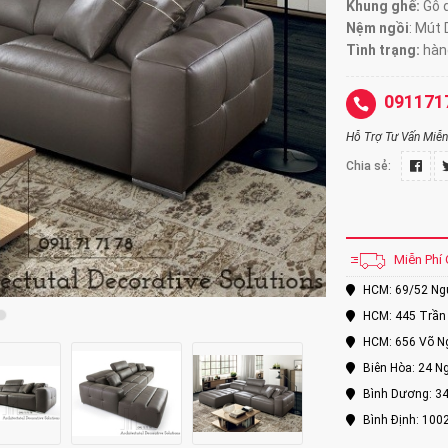
Khung ghế:
Gỗ d
Nệm ngồi
:
Mút 
Tình trạng:
hàng
091171
Hỗ Trợ Tư Vấn Miễn 
Chia sẻ:
Miễn Phí 
HCM: 69/52 Nguy
HCM: 445 Trần 
HCM: 656 Võ Ng
Biên Hòa: 24 Ng
Bình Dương: 34
Bình Định: 100