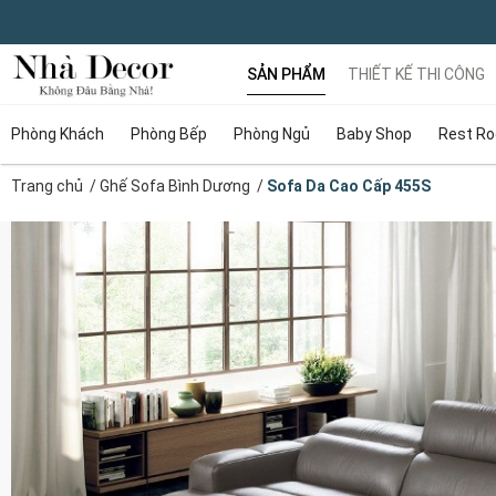
SẢN PHẨM
THIẾT KẾ THI CÔNG
Phòng Khách
Phòng Bếp
Phòng Ngủ
Baby Shop
Rest R
Trang chủ
/
Ghế Sofa Bình Dương
/
Sofa Da Cao Cấp 455S