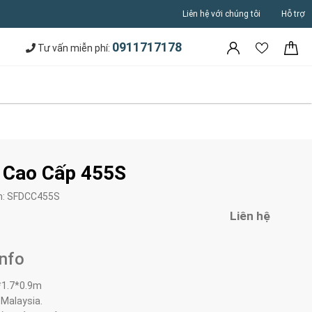
Liên hệ với chúng tôi
Hỗ trợ
0911717178
Tư vấn miễn phí:
 Cao Cấp 455S
m:
SFDCC455S
Liên hệ
Info
*1.7*0.9m
 Malaysia.