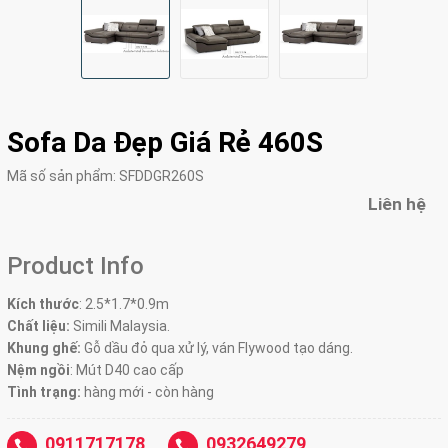
Sofa Da Đẹp Giá Rẻ 460S
Mã số sản phẩm:
SFDDGR260S
Liên hệ
Product Info
Kích thước
:
2.5*1.7*0.9m
Chất liệu:
Simili Malaysia.
Khung ghế:
Gỗ dầu đỏ qua xử lý, ván Flywood tạo dáng.
Nệm ngồi
:
Mút D40 cao cấp
Tình trạng:
hàng mới - còn hàng
0911717178
0932649279