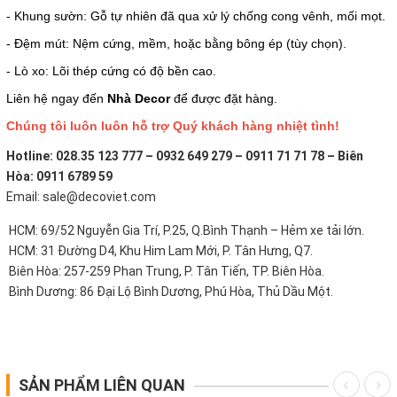
- Khung sườn: Gỗ tự nhiên đã qua xử lý chống cong vênh, mối mọt.
- Đệm mút: Nệm cứng, mềm, hoặc bằng bông ép (tùy chọn).
- Lò xo: Lõi thép cứng có độ bền cao.
Liên hệ ngay đến
Nhà Decor
để được đặt hàng.
Chúng tôi luôn luôn hỗ trợ Quý khách hàng nhiệt tình!
Hotline: 028.35 123 777 – 0932 649 279 – 0911 71 71 78 – Biên
Hòa: 0911 6789 59
Email: sale@decoviet.com
HCM: 69/52 Nguyễn Gia Trí, P.25, Q.Bình Thạnh – Hẻm xe tải lớn.
HCM: 31 Đường D4, Khu Him Lam Mới, P. Tân Hưng, Q7.
Biên Hòa: 257-259 Phan Trung, P. Tân Tiến, TP. Biên Hòa.
Bình Dương: 86 Đại Lộ Bình Dương, Phú Hòa, Thủ Dầu Một.
SẢN PHẨM LIÊN QUAN