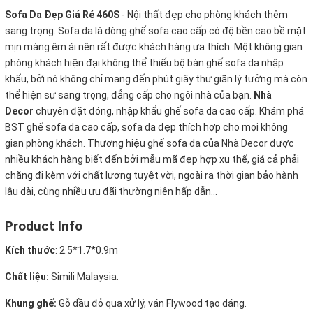
Sofa Da Đẹp Giá Rẻ 460S
- Nội thất đẹp cho phòng khách thêm
sang trọng. Sofa da là dòng ghế sofa cao cấp có độ bền cao bề mặt
mịn màng êm ái nên rất được khách hàng ưa thích. Một không gian
phòng khách hiện đại không thể thiếu bộ bàn ghế sofa da nhập
khẩu, bởi nó không chỉ mang đến phút giây thư giãn lý tưởng mà còn
thể hiện sự sang trọng, đẳng cấp cho ngôi nhà của bạn.
Nhà
Decor
chuyên đặt đóng, nhập khẩu ghế sofa da cao cấp. Khám phá
BST ghế sofa da cao cấp, sofa da đẹp thích hợp cho mọi không
gian phòng khách. Thương hiệu ghế sofa da của Nhà Decor được
nhiều khách hàng biết đến bởi mẫu mã đẹp hợp xu thế, giá cả phải
chăng đi kèm với chất lượng tuyệt vời, ngoài ra thời gian bảo hành
lâu dài, cùng nhiều ưu đãi thường niên hấp dẫn...
Product Info
Kích thước
:
2.5*1.7*0.9m
Chất liệu:
Simili Malaysia.
Khung ghế:
Gỗ dầu đỏ qua xử lý, ván Flywood tạo dáng.