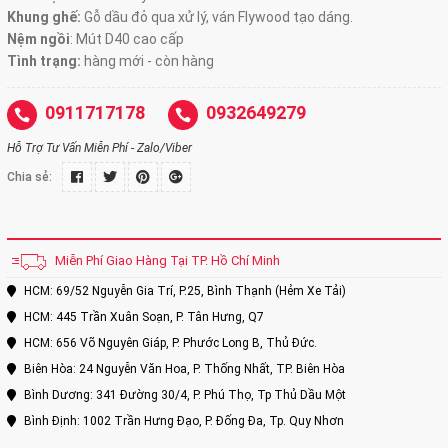
Khung ghế:
Gỗ dầu đỏ qua xử lý, ván Flywood tạo dáng.
Nệm ngồi
:
Mút D40 cao cấp
Tình trạng:
hàng mới - còn hàng
0911717178
0932649279
Hỗ Trợ Tư Vấn Miễn Phí - Zalo/Viber
Chia sẻ:
Miễn Phí Giao Hàng Tại TP. Hồ Chí Minh
HCM: 69/52 Nguyễn Gia Trí, P.25, Bình Thạnh (Hẻm Xe Tải)
HCM: 445 Trần Xuân Soạn, P. Tân Hưng, Q7
HCM: 656 Võ Nguyên Giáp, P. Phước Long B, Thủ Đức.
Biên Hòa: 24 Nguyễn Văn Hoa, P. Thống Nhất, TP. Biên Hòa
Bình Dương: 341 Đường 30/4, P. Phú Thọ, Tp Thủ Dầu Một
Bình Định: 1002 Trần Hưng Đạo, P. Đống Đa, Tp. Quy Nhơn