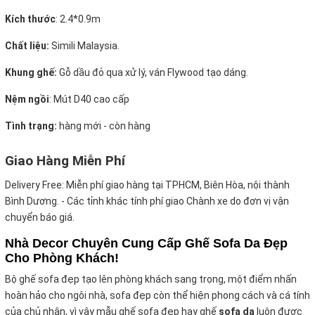
Kích thước
:
2.4*0.9m
Chất liệu:
Simili Malaysia.
Khung ghế:
Gỗ dầu đỏ qua xử lý, ván Flywood tạo dáng.
Nệm ngồi
:
Mút D40 cao cấp
Tình trạng:
hàng mới - còn hàng
Giao Hàng Miễn Phí
Delivery Free:
Miễn phí giao hàng tại TPHCM, Biên Hòa, nội thành
Bình Dương. - Các tỉnh khác tính phí giao Chành xe do đơn vị vận
chuyển báo giá.
Nhà Decor Chuyên Cung Cấp Ghế Sofa Da Đẹp
Cho Phòng Khách!
Bộ ghế sofa đẹp tạo lên phòng khách sang trọng, một điểm nhấn
hoàn hảo cho ngôi nhà, sofa đẹp còn thể hiện phong cách và cá tính
của chủ nhân, vì vậy mẫu ghế sofa đẹp hay ghế
sofa da
luôn được