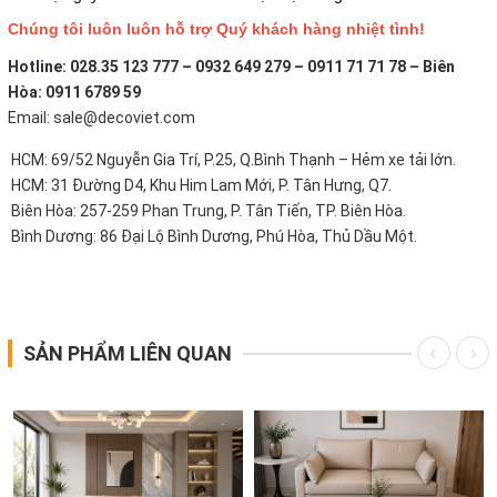
Chúng tôi luôn luôn hỗ trợ Quý khách hàng nhiệt tình!
Hotline: 028.35 123 777 – 0932 649 279 – 0911 71 71 78 – Biên
Hòa: 0911 6789 59
Email: sale@decoviet.com
HCM: 69/52 Nguyễn Gia Trí, P.25, Q.Bình Thạnh – Hẻm xe tải lớn.
HCM: 31 Đường D4, Khu Him Lam Mới, P. Tân Hưng, Q7.
Biên Hòa: 257-259 Phan Trung, P. Tân Tiến, TP. Biên Hòa.
Bình Dương: 86 Đại Lộ Bình Dương, Phú Hòa, Thủ Dầu Một.
SẢN PHẨM LIÊN QUAN