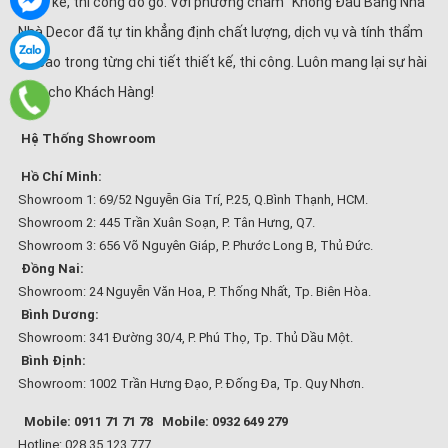
thiết kế, thi công đồ gỗ. Với phương châm “Không Đâu Bằng Nhà”
Nhà Decor đã tự tin khẳng định chất lượng, dịch vụ và tính thẩm
mĩ cao trong từng chi tiết thiết kế, thi công. Luôn mang lại sự hài
lòng cho Khách Hàng!
Hệ Thống Showroom
Hồ Chí Minh:
Showroom 1: 69/52 Nguyễn Gia Trí, P.25, Q.Bình Thạnh, HCM.
Showroom 2: 445 Trần Xuân Soạn, P. Tân Hưng, Q7.
Showroom 3: 656 Võ Nguyên Giáp, P. Phước Long B, Thủ Đức.
Đồng Nai:
Showroom: 24 Nguyễn Văn Hoa, P. Thống Nhất, Tp. Biên Hòa.
Bình Dương:
Showroom: 341 Đường 30/4, P. Phú Thọ, Tp. Thủ Dầu Một.
Bình Định:
Showroom: 1002 Trần Hưng Đạo, P. Đống Đa, Tp. Quy Nhơn.
Mobile: 0911 71 71 78
Mobile: 0932 649 279
Hotline: 028 35 123 777