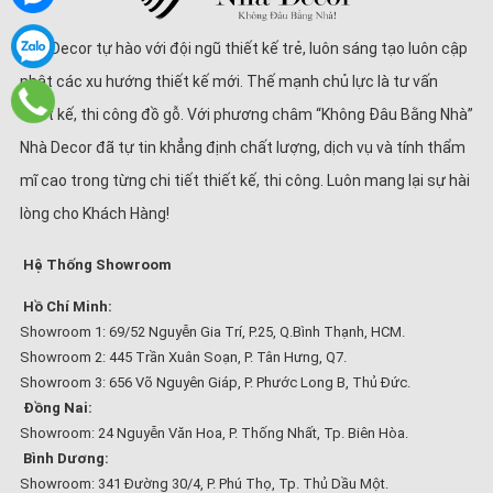
Nhà Decor tự hào với đội ngũ thiết kế trẻ, luôn sáng tạo luôn cập
nhật các xu hướng thiết kế mới. Thế mạnh chủ lực là tư vấn
thiết kế, thi công đồ gỗ. Với phương châm “Không Đâu Bằng Nhà”
Nhà Decor đã tự tin khẳng định chất lượng, dịch vụ và tính thẩm
mĩ cao trong từng chi tiết thiết kế, thi công. Luôn mang lại sự hài
lòng cho Khách Hàng!
Hệ Thống Showroom
Hồ Chí Minh:
Showroom 1: 69/52 Nguyễn Gia Trí, P.25, Q.Bình Thạnh, HCM.
Showroom 2: 445 Trần Xuân Soạn, P. Tân Hưng, Q7.
Showroom 3: 656 Võ Nguyên Giáp, P. Phước Long B, Thủ Đức.
Đồng Nai:
Showroom: 24 Nguyễn Văn Hoa, P. Thống Nhất, Tp. Biên Hòa.
Bình Dương:
Showroom: 341 Đường 30/4, P. Phú Thọ, Tp. Thủ Dầu Một.