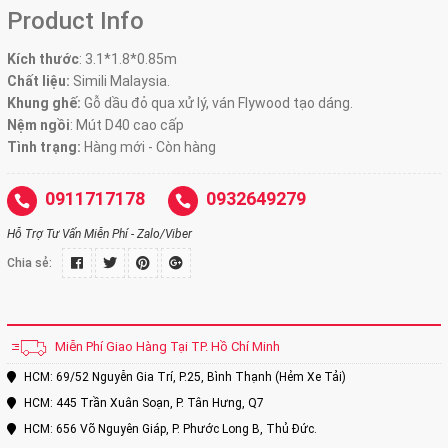
Product Info
Kích thước
:
3.1*1.8*0.85m
Chất liệu:
Simili Malaysia.
Khung ghế:
Gỗ dầu đỏ qua xử lý, ván Flywood tạo dáng.
Nệm ngồi
:
Mút D40 cao cấp
Tình trạng:
Hàng mới - Còn hàng
0911717178
0932649279
Hỗ Trợ Tư Vấn Miễn Phí - Zalo/Viber
Chia sẻ:
Miễn Phí Giao Hàng Tại TP. Hồ Chí Minh
HCM: 69/52 Nguyễn Gia Trí, P.25, Bình Thạnh (Hẻm Xe Tải)
HCM: 445 Trần Xuân Soạn, P. Tân Hưng, Q7
HCM: 656 Võ Nguyên Giáp, P. Phước Long B, Thủ Đức.