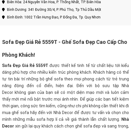
Biên Hòa: 24 Nguyễn Văn Hoa, P. Thống Nhất, TP. Biên Hòa
Bình Dương: 341 Đường 30/4, P. Phú Thọ, Tp Thủ Dầu Một
Bình Định: 1002 Trần Hưng Đạo, P. Đống Đa, Tp. Quy Nhơn
Sofa Đẹp Giá Rẻ 5559T - Ghế Sofa Đẹp Cao Cấp Cho
Phòng Khách!
Sofa Đẹp Giá Rẻ 5559T
được thiết kế tinh tế từ chất liệu tới kiểu
dáng phù hợp cho nhiều kiến trúc phòng khách. Khách hàng có thể
tự tin bài trí những bộ ghế sofa theo mọi phong cách từ trẻ trung
năng động đến cổ điển, hiện đại. Đến với bộ sưu tập Nhà
Decor không gian của bạn sẽ có một diện mạo mới và luôn cảm
thấy mới mẻ nổi bật trước mọi ánh nhìn.
Để giúp các bạn tiết kiệm
thời gian, công sức tìm kiếm, cũng như chi phí không cần thiết khi đi
mua ghế sofa hãy đến với Nhà Decor để được tư vấn và chọn cho
mình những mẫu sofa hợp lí cả về giá thành lẫn chất lượng.
Nhà
Decor
xin gửi lại quy khách cách chọn ghế sofa đẹp và sang trọng,