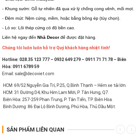
- Khung sườn: Gỗ tự nhiên đã qua xử lý chống cong vênh, mối mọt.
- Đệm mút: Nệm cứng, mềm, hoặc bằng bông ép (tùy chọn).
- Lò xo: Lõi thép cứng có độ bền cao.
Liên hệ ngay đến
Nhà Decor
để được đặt hàng.
Chúng tôi luôn luôn hỗ trợ Quý khách hàng nhiệt tình!
Hotline: 028.35 123 777 – 0932 649 279 – 0911 71 71 78 – Biên
Hòa: 0911 6789 59
Email: sale@decoviet.com
HCM: 69/52 Nguyễn Gia Trí, P.25, Q.Bình Thạnh – Hẻm xe tải lớn.
HCM: 31 Đường D4, Khu Him Lam Mới, P. Tân Hưng, Q7.
Biên Hòa: 257-259 Phan Trung, P. Tân Tiến, TP. Biên Hòa.
Bình Dương: 86 Đại Lộ Bình Dương, Phú Hòa, Thủ Dầu Một.
SẢN PHẨM LIÊN QUAN