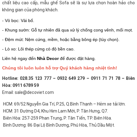
chất liệu cao cấp, mẫu ghế Sofa sẽ là sự lựa chọn hoàn hảo cho
không gian của phòng khách.
- Vỏ bọc: Vải bố.
- Khung sườn: Gỗ tự nhiên đã qua xử lý chống cong vênh, mối mọt.
- Đệm mút: Nệm cứng, mềm, hoặc bằng bông ép (tùy chọn).
- Lò xo: Lõi thép cứng có độ bền cao.
Liên hệ ngay đến
Nhà Decor
để được đặt hàng.
Chúng tôi luôn luôn hỗ trợ Quý khách hàng nhiệt tình!
Hotline: 028.35 123 777 – 0932 649 279 – 0911 71 71 78 – Biên
Hòa: 0911 6789 59
Email: sale@decoviet.com
HCM: 69/52 Nguyễn Gia Trí, P.25, Q.Bình Thạnh – Hẻm xe tải lớn.
HCM: 31 Đường D4, Khu Him Lam Mới, P. Tân Hưng, Q7.
Biên Hòa: 257-259 Phan Trung, P. Tân Tiến, TP. Biên Hòa.
Bình Dương: 86 Đại Lộ Bình Dương, Phú Hòa, Thủ Dầu Một.