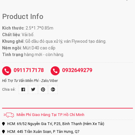
Product Info
Kích thước
:
2.5*1.7*0.85m
Chất liệu
: Vải bố.
Khung ghế:
Gỗ dầu đỏ qua xử lý, ván Flywood tạo dáng.
Nệm ngồi
:
Mút D40 cao cấp
Tình trạng
hàng mới - còn hàng.
0911717178
0932649279
Hỗ Trợ Tư Vấn Miễn Phí - Zalo/Viber
Chia sẻ:
Miễn Phí Giao Hàng Tại TP. Hồ Chí Minh
HCM: 69/52 Nguyễn Gia Trí, P.25, Bình Thạnh (Hẻm Xe Tải)
HCM: 445 Trần Xuân Soạn, P. Tân Hưng, Q7