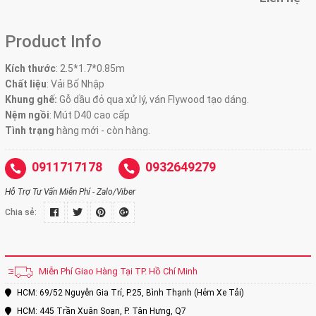
Product Info
Kích thước
:
2.5*1.7*0.85m
Chất liệu
: Vải Bố Nhập
Khung ghế:
Gỗ dầu đỏ qua xử lý, ván Flywood tạo dáng.
Nệm ngồi
:
Mút D40 cao cấp
Tình trạng
hàng mới - còn hàng.
0911717178
0932649279
Hỗ Trợ Tư Vấn Miễn Phí - Zalo/Viber
Chia sẻ:
Miễn Phí Giao Hàng Tại TP. Hồ Chí Minh
HCM: 69/52 Nguyễn Gia Trí, P.25, Bình Thạnh (Hẻm Xe Tải)
HCM: 445 Trần Xuân Soạn, P. Tân Hưng, Q7