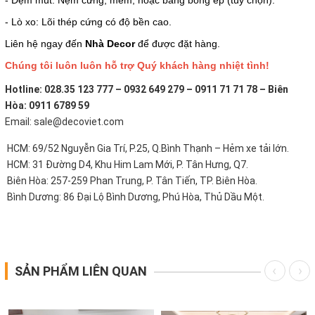
- Đệm mút: Nệm cứng, mềm, hoặc bằng bông ép (tùy chọn).
- Lò xo: Lõi thép cứng có độ bền cao.
Liên hệ ngay đến
Nhà Decor
để được đặt hàng.
Chúng tôi luôn luôn hỗ trợ Quý khách hàng nhiệt tình!
Hotline: 028.35 123 777 – 0932 649 279 – 0911 71 71 78 – Biên
Hòa: 0911 6789 59
Email: sale@decoviet.com
HCM: 69/52 Nguyễn Gia Trí, P.25, Q.Bình Thạnh – Hẻm xe tải lớn.
HCM: 31 Đường D4, Khu Him Lam Mới, P. Tân Hưng, Q7.
Biên Hòa: 257-259 Phan Trung, P. Tân Tiến, TP. Biên Hòa.
Bình Dương: 86 Đại Lộ Bình Dương, Phú Hòa, Thủ Dầu Một.
SẢN PHẨM LIÊN QUAN