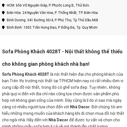
HCM: 656 Võ Nguyên Giáp, P. Phước Long B, Thủ Đức.
Biên Hòa: 24 Nguyễn Văn Hoa, P. Thống Nhất, TP. Biên Hòa
Bình Dương: 341 Đường 30/4, P. Phú Thọ, Tp Thủ Dầu Một
Bình Định: 1002 Trần Hưng Đạo, P. Đống Đa, Tp. Quy Nhơn
Sofa Phòng Khách 4028T
- Nội thất không thể thiếu
cho không gian phòng khách nhà bạn!
Sofa Phòng Khách 4028T
là nội thất hiện đại cho phòng khách của
bạn.Trên thị trường nội thất tại TPHCM hiện nay có rất nhiều đơn vị
cung cấp đồ nội thất, trong đó có ghế sofa đẹp. Tuy nhiên , không
phải quý vị đến với địa chỉ nào cũng lựa chọn được sản phẩm phù
hợp với không gian sống của mình. Đây cũng là lí do vì sao mà ngày
càng có nhiều người lựa chọn đến với
Nhà Decor
. Bởi chúng tôi am
hiểu những mong muốn của khách hàng khi đi chọn mua đồ nội thất
cho ngôi nhà. Hãy đến với
Nhà Decor
để được tư vấn và chọn cho
mình những mẫu sofa hợp lí cả về giá thành lẫn chất lượng.