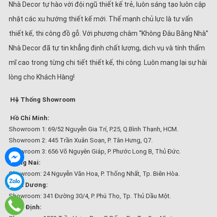
Nhà Decor tự hào với đội ngũ thiết kế trẻ, luôn sáng tạo luôn cập
nhật các xu hướng thiết kế mới. Thế mạnh chủ lực là tư vấn
thiết kế, thi công đồ gỗ. Với phương châm “Không Đâu Bằng Nhà”
Nhà Decor đã tự tin khẳng định chất lượng, dịch vụ và tính thẩm
mĩ cao trong từng chi tiết thiết kế, thi công. Luôn mang lại sự hài
lòng cho Khách Hàng!
Hệ Thống Showroom
Hồ Chí Minh:
Showroom 1: 69/52 Nguyễn Gia Trí, P.25, Q.Bình Thạnh, HCM.
Showroom 2: 445 Trần Xuân Soạn, P. Tân Hưng, Q7.
Showroom 3: 656 Võ Nguyên Giáp, P. Phước Long B, Thủ Đức.
Đồng Nai:
Showroom: 24 Nguyễn Văn Hoa, P. Thống Nhất, Tp. Biên Hòa.
Bình Dương:
Showroom: 341 Đường 30/4, P. Phú Thọ, Tp. Thủ Dầu Một.
Bình Định: