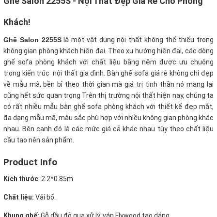
Ghế Salon 2255S - Nội Thất Đẹp Giá Rẻ Cho Phòng
Khách!
Ghế Salon 2255S
là một vật dụng nội thất không thể thiếu trong
không gian phòng khách hiện đại. Theo xu hướng hiện đại, các dòng
ghế sofa phòng khách với chất liệu bằng nệm được ưu chuộng
trong kiến trúc nội thất gia đình. Bàn ghế sofa giá rẻ không chỉ đẹp
về mẫu mã, bền bỉ theo thời gian mà giá trị tinh thần nó mang lại
cũng hết sức quan trọng Trên thị trường nội thất hiện nay, chúng ta
có rất nhiều mẫu bàn ghế sofa phòng khách với thiết kế đẹp mắt,
đa dạng mẫu mã, màu sắc phù hợp với nhiều không gian phòng khác
nhau. Bên cạnh đó là các mức giá cả khác nhau tùy theo chất liệu
cầu tạo nên sản phẩm.
Product Info
Kích thước
:
2.2*0.85m
Chất liệu:
Vải bố.
Khung ghế:
Gỗ dầu đỏ qua xử lý, ván Flywood tạo dáng.