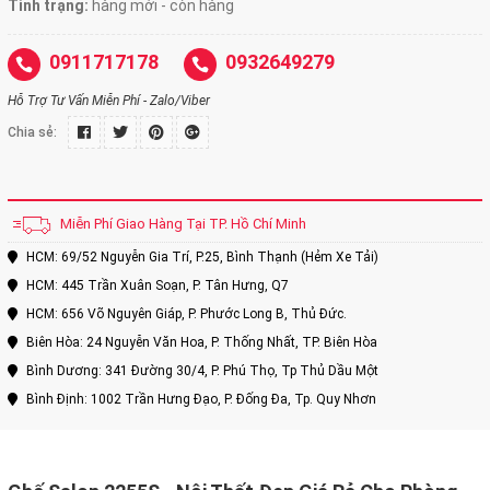
Tình trạng:
hàng mới - còn hàng
0911717178
0932649279
Hỗ Trợ Tư Vấn Miễn Phí - Zalo/Viber
Chia sẻ:
Miễn Phí Giao Hàng Tại TP. Hồ Chí Minh
HCM: 69/52 Nguyễn Gia Trí, P.25, Bình Thạnh (Hẻm Xe Tải)
HCM: 445 Trần Xuân Soạn, P. Tân Hưng, Q7
HCM: 656 Võ Nguyên Giáp, P. Phước Long B, Thủ Đức.
Biên Hòa: 24 Nguyễn Văn Hoa, P. Thống Nhất, TP. Biên Hòa
Bình Dương: 341 Đường 30/4, P. Phú Thọ, Tp Thủ Dầu Một
Bình Định: 1002 Trần Hưng Đạo, P. Đống Đa, Tp. Quy Nhơn