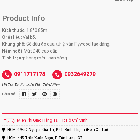
Product Info
Kích thước
: 1.8
*0.85m
Chất liệu:
Vải bố.
Khung ghế:
Gỗ dầu đỏ qua xử lý, ván Flywood tạo dáng.
Nệm ngồi
:
Mút D40 cao cấp
Tình trạng:
hàng mới - còn hàng
0911717178
0932649279
Hỗ Trợ Tư Vấn Miễn Phí - Zalo/Viber
Chia sẻ:
Miễn Phí Giao Hàng Tại TP. Hồ Chí Minh
HCM: 69/52 Nguyễn Gia Trí, P.25, Bình Thạnh (Hẻm Xe Tải)
HCM: 445 Trần Xuân Soạn, P. Tân Hưng, Q7