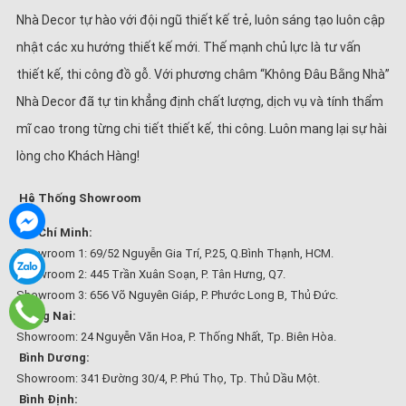
Nhà Decor tự hào với đội ngũ thiết kế trẻ, luôn sáng tạo luôn cập
nhật các xu hướng thiết kế mới. Thế mạnh chủ lực là tư vấn
thiết kế, thi công đồ gỗ. Với phương châm “Không Đâu Bằng Nhà”
Nhà Decor đã tự tin khẳng định chất lượng, dịch vụ và tính thẩm
mĩ cao trong từng chi tiết thiết kế, thi công. Luôn mang lại sự hài
lòng cho Khách Hàng!
Hệ Thống Showroom
Hồ Chí Minh:
Showroom 1: 69/52 Nguyễn Gia Trí, P.25, Q.Bình Thạnh, HCM.
Showroom 2: 445 Trần Xuân Soạn, P. Tân Hưng, Q7.
Showroom 3: 656 Võ Nguyên Giáp, P. Phước Long B, Thủ Đức.
Đồng Nai:
Showroom: 24 Nguyễn Văn Hoa, P. Thống Nhất, Tp. Biên Hòa.
Bình Dương:
Showroom: 341 Đường 30/4, P. Phú Thọ, Tp. Thủ Dầu Một.
Bình Định: