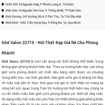
HCM: 656 Võ Nguyên Giáp, P. Phước Long B, Thủ Đức.
Biên Hòa: 24 Nguyễn Văn Hoa, P. Thống Nhất, TP. Biên Hòa
Bình Dương: 341 Đường 30/4, P. Phú Thọ, Tp Thủ Dầu Một
Bình Định: 1002 Trần Hưng Đạo, P. Đống Đa, Tp. Quy Nhơn
Ghế Salon 2271S - Nội Thất Đẹp Giá Rẻ Cho Phòng
Khách!
Ghế Salon 2271S
là một vật dụng nội thất không thể thiếu trong
không gian phòng khách hiện đại. Theo xu hướng hiện đại, các dòng
ghế sofa phòng khách với chất liệu bằng nệm được ưu chuộng
trong kiến trúc nội thất gia đình. Bàn ghế sofa giá rẻ không chỉ đẹp
về mẫu mã, bền bỉ theo thời gian mà giá trị tinh thần nó mang lại
cũng hết sức quan trọng Trên thị trường nội thất hiện nay, chúng ta
có rất nhiều mẫu bàn ghế sofa phòng khách với thiết kế đẹp mắt,
đa dạng mẫu mã, màu sắc phù hợp với nhiều không gian phòng khác
nhau. Bên cạnh đó là các mức giá cả khác nhau tùy theo chất liệu