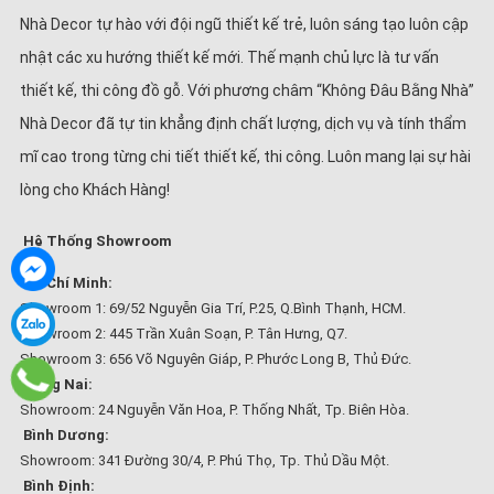
Nhà Decor tự hào với đội ngũ thiết kế trẻ, luôn sáng tạo luôn cập
nhật các xu hướng thiết kế mới. Thế mạnh chủ lực là tư vấn
thiết kế, thi công đồ gỗ. Với phương châm “Không Đâu Bằng Nhà”
Nhà Decor đã tự tin khẳng định chất lượng, dịch vụ và tính thẩm
mĩ cao trong từng chi tiết thiết kế, thi công. Luôn mang lại sự hài
lòng cho Khách Hàng!
Hệ Thống Showroom
Hồ Chí Minh:
Showroom 1: 69/52 Nguyễn Gia Trí, P.25, Q.Bình Thạnh, HCM.
Showroom 2: 445 Trần Xuân Soạn, P. Tân Hưng, Q7.
Showroom 3: 656 Võ Nguyên Giáp, P. Phước Long B, Thủ Đức.
Đồng Nai:
Showroom: 24 Nguyễn Văn Hoa, P. Thống Nhất, Tp. Biên Hòa.
Bình Dương:
Showroom: 341 Đường 30/4, P. Phú Thọ, Tp. Thủ Dầu Một.
Bình Định: