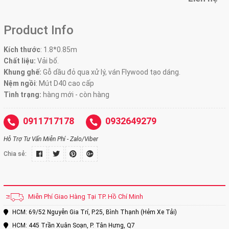
Product Info
Kích thước
: 1.8
*0.85m
Chất liệu:
Vải bố.
Khung ghế:
Gỗ dầu đỏ qua xử lý, ván Flywood tạo dáng.
Nệm ngồi
:
Mút D40 cao cấp
Tình trạng:
hàng mới - còn hàng
0911717178
0932649279
Hỗ Trợ Tư Vấn Miễn Phí - Zalo/Viber
Chia sẻ:
Miễn Phí Giao Hàng Tại TP. Hồ Chí Minh
HCM: 69/52 Nguyễn Gia Trí, P.25, Bình Thạnh (Hẻm Xe Tải)
HCM: 445 Trần Xuân Soạn, P. Tân Hưng, Q7