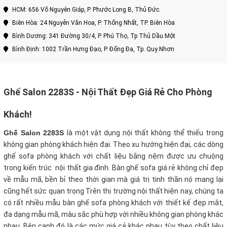
HCM: 656 Võ Nguyên Giáp, P. Phước Long B, Thủ Đức.
Biên Hòa: 24 Nguyễn Văn Hoa, P. Thống Nhất, TP. Biên Hòa
Bình Dương: 341 Đường 30/4, P. Phú Thọ, Tp Thủ Dầu Một
Bình Định: 1002 Trần Hưng Đạo, P. Đống Đa, Tp. Quy Nhơn
Ghế Salon 2283S - Nội Thất Đẹp Giá Rẻ Cho Phòng
Khách!
Ghế Salon 2283S
là một vật dụng nội thất không thể thiếu trong
không gian phòng khách hiện đại. Theo xu hướng hiện đại, các dòng
ghế sofa phòng khách với chất liệu bằng nệm được ưu chuộng
trong kiến trúc nội thất gia đình. Bàn ghế sofa giá rẻ không chỉ đẹp
về mẫu mã, bền bỉ theo thời gian mà giá trị tinh thần nó mang lại
cũng hết sức quan trọng Trên thị trường nội thất hiện nay, chúng ta
có rất nhiều mẫu bàn ghế sofa phòng khách với thiết kế đẹp mắt,
đa dạng mẫu mã, màu sắc phù hợp với nhiều không gian phòng khác
nhau. Bên cạnh đó là các mức giá cả khác nhau tùy theo chất liệu