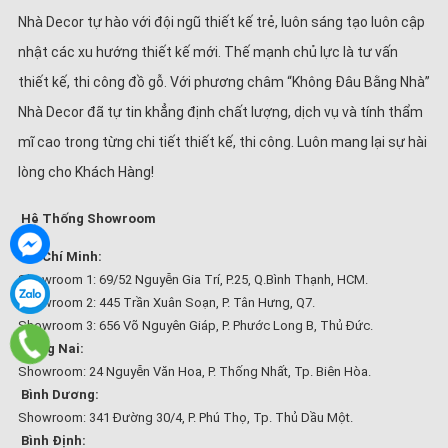
Nhà Decor tự hào với đội ngũ thiết kế trẻ, luôn sáng tạo luôn cập
nhật các xu hướng thiết kế mới. Thế mạnh chủ lực là tư vấn
thiết kế, thi công đồ gỗ. Với phương châm “Không Đâu Bằng Nhà”
Nhà Decor đã tự tin khẳng định chất lượng, dịch vụ và tính thẩm
mĩ cao trong từng chi tiết thiết kế, thi công. Luôn mang lại sự hài
lòng cho Khách Hàng!
Hệ Thống Showroom
Hồ Chí Minh:
Showroom 1: 69/52 Nguyễn Gia Trí, P.25, Q.Bình Thạnh, HCM.
Showroom 2: 445 Trần Xuân Soạn, P. Tân Hưng, Q7.
Showroom 3: 656 Võ Nguyên Giáp, P. Phước Long B, Thủ Đức.
Đồng Nai:
Showroom: 24 Nguyễn Văn Hoa, P. Thống Nhất, Tp. Biên Hòa.
Bình Dương:
Showroom: 341 Đường 30/4, P. Phú Thọ, Tp. Thủ Dầu Một.
Bình Định: