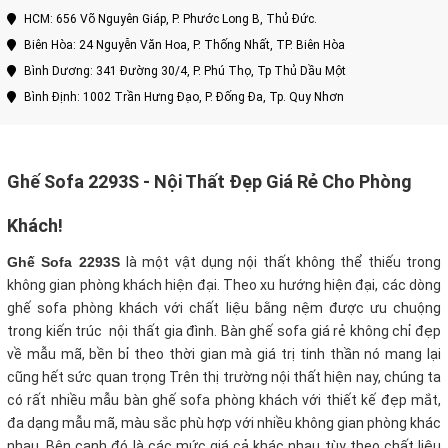
HCM: 656 Võ Nguyên Giáp, P. Phước Long B, Thủ Đức.
Biên Hòa: 24 Nguyễn Văn Hoa, P. Thống Nhất, TP. Biên Hòa
Bình Dương: 341 Đường 30/4, P. Phú Thọ, Tp Thủ Dầu Một
Bình Định: 1002 Trần Hưng Đạo, P. Đống Đa, Tp. Quy Nhơn
Ghế Sofa 2293S - Nội Thất Đẹp Giá Rẻ Cho Phòng
Khách!
Ghế Sofa 2293S
là một vật dụng nội thất không thể thiếu trong
không gian phòng khách hiện đại. Theo xu hướng hiện đại, các dòng
ghế sofa phòng khách với chất liệu bằng nệm được ưu chuộng
trong kiến trúc nội thất gia đình. Bàn ghế sofa giá rẻ không chỉ đẹp
về mẫu mã, bền bỉ theo thời gian mà giá trị tinh thần nó mang lại
cũng hết sức quan trọng Trên thị trường nội thất hiện nay, chúng ta
có rất nhiều mẫu bàn ghế sofa phòng khách với thiết kế đẹp mắt,
đa dạng mẫu mã, màu sắc phù hợp với nhiều không gian phòng khác
nhau. Bên cạnh đó là các mức giá cả khác nhau tùy theo chất liệu