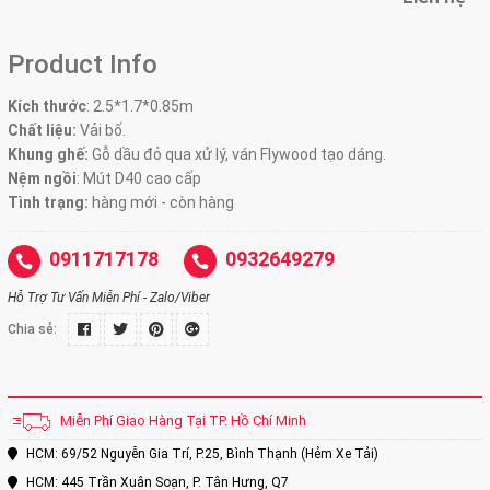
Product Info
Kích thước
:
2.5*1.7*0.85m
Chất liệu:
Vải bố.
Khung ghế:
Gỗ dầu đỏ qua xử lý, ván Flywood tạo dáng.
Nệm ngồi
:
Mút D40 cao cấp
Tình trạng:
hàng mới - còn hàng
0911717178
0932649279
Hỗ Trợ Tư Vấn Miễn Phí - Zalo/Viber
Chia sẻ:
Miễn Phí Giao Hàng Tại TP. Hồ Chí Minh
HCM: 69/52 Nguyễn Gia Trí, P.25, Bình Thạnh (Hẻm Xe Tải)
HCM: 445 Trần Xuân Soạn, P. Tân Hưng, Q7