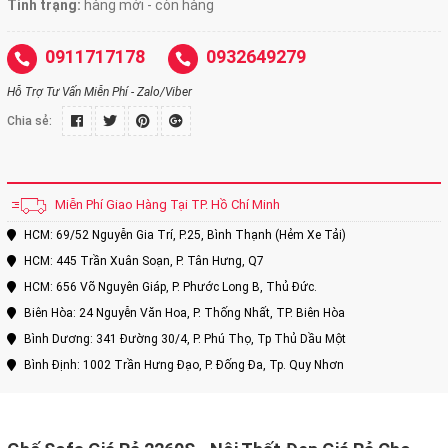
Tình trạng:
hàng mới - còn hàng
0911717178
0932649279
Hỗ Trợ Tư Vấn Miễn Phí - Zalo/Viber
Chia sẻ:
Miễn Phí Giao Hàng Tại TP. Hồ Chí Minh
HCM: 69/52 Nguyễn Gia Trí, P.25, Bình Thạnh (Hẻm Xe Tải)
HCM: 445 Trần Xuân Soạn, P. Tân Hưng, Q7
HCM: 656 Võ Nguyên Giáp, P. Phước Long B, Thủ Đức.
Biên Hòa: 24 Nguyễn Văn Hoa, P. Thống Nhất, TP. Biên Hòa
Bình Dương: 341 Đường 30/4, P. Phú Thọ, Tp Thủ Dầu Một
Bình Định: 1002 Trần Hưng Đạo, P. Đống Đa, Tp. Quy Nhơn