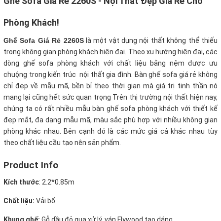
Ghế Sofa Giá Rẻ 2260S - Nội Thất Đẹp Giá Rẻ Cho
Phòng Khách!
Ghế Sofa Giá Rẻ 2260S
là một vật dụng nội thất không thể thiếu
trong không gian phòng khách hiện đại. Theo xu hướng hiện đại, các
dòng ghế sofa phòng khách với chất liệu bằng nệm được ưu
chuộng trong kiến trúc nội thất gia đình. Bàn ghế sofa giá rẻ không
chỉ đẹp về mẫu mã, bền bỉ theo thời gian mà giá trị tinh thần nó
mang lại cũng hết sức quan trọng Trên thị trường nội thất hiện nay,
chúng ta có rất nhiều mẫu bàn ghế sofa phòng khách với thiết kế
đẹp mắt, đa dạng mẫu mã, màu sắc phù hợp với nhiều không gian
phòng khác nhau. Bên cạnh đó là các mức giá cả khác nhau tùy
theo chất liệu cầu tạo nên sản phẩm.
Product Info
Kích thước
:
2.2*0.85m
Chất liệu:
Vải bố.
Khung ghế:
Gỗ dầu đỏ qua xử lý, ván Flywood tạo dáng.