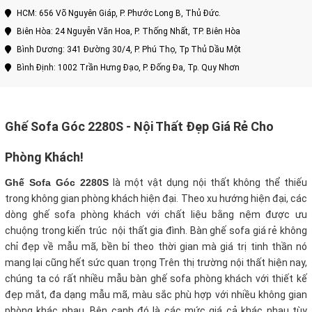
HCM: 656 Võ Nguyên Giáp, P. Phước Long B, Thủ Đức.
Biên Hòa: 24 Nguyễn Văn Hoa, P. Thống Nhất, TP. Biên Hòa
Bình Dương: 341 Đường 30/4, P. Phú Thọ, Tp Thủ Dầu Một
Bình Định: 1002 Trần Hưng Đạo, P. Đống Đa, Tp. Quy Nhơn
Ghế Sofa Góc 2280S - Nội Thất Đẹp Giá Rẻ Cho
Phòng Khách!
Ghế Sofa Góc 2280S
là một vật dụng nội thất không thể thiếu
trong không gian phòng khách hiện đại. Theo xu hướng hiện đại, các
dòng ghế sofa phòng khách với chất liệu bằng nệm được ưu
chuộng trong kiến trúc nội thất gia đình. Bàn ghế sofa giá rẻ không
chỉ đẹp về mẫu mã, bền bỉ theo thời gian mà giá trị tinh thần nó
mang lại cũng hết sức quan trọng Trên thị trường nội thất hiện nay,
chúng ta có rất nhiều mẫu bàn ghế sofa phòng khách với thiết kế
đẹp mắt, đa dạng mẫu mã, màu sắc phù hợp với nhiều không gian
phòng khác nhau. Bên cạnh đó là các mức giá cả khác nhau tùy