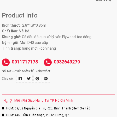
Product Info
Kích thước
:
2.8*1.8*0.85m
Chất liệu:
Vải bố.
Khung ghế:
Gỗ dầu đỏ qua xử lý, ván Flywood tạo dáng.
Nệm ngồi
:
Mút D40 cao cấp
Tình trạng:
hàng mới - còn hàng
0911717178
0932649279
Hỗ Trợ Tư Vấn Miễn Phí - Zalo/Viber
Chia sẻ:
Miễn Phí Giao Hàng Tại TP. Hồ Chí Minh
HCM: 69/52 Nguyễn Gia Trí, P.25, Bình Thạnh (Hẻm Xe Tải)
HCM: 445 Trần Xuân Soạn, P. Tân Hưng, Q7