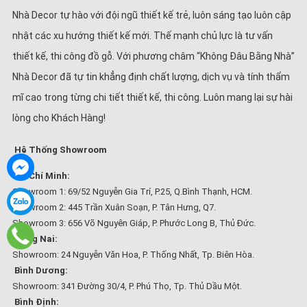
Nhà Decor tự hào với đội ngũ thiết kế trẻ, luôn sáng tạo luôn cập
nhật các xu hướng thiết kế mới. Thế mạnh chủ lực là tư vấn
thiết kế, thi công đồ gỗ. Với phương châm “Không Đâu Bằng Nhà”
Nhà Decor đã tự tin khẳng định chất lượng, dịch vụ và tính thẩm
mĩ cao trong từng chi tiết thiết kế, thi công. Luôn mang lại sự hài
lòng cho Khách Hàng!
Hệ Thống Showroom
Hồ Chí Minh:
Showroom 1: 69/52 Nguyễn Gia Trí, P.25, Q.Bình Thạnh, HCM.
Showroom 2: 445 Trần Xuân Soạn, P. Tân Hưng, Q7.
Showroom 3: 656 Võ Nguyên Giáp, P. Phước Long B, Thủ Đức.
Đồng Nai:
Showroom: 24 Nguyễn Văn Hoa, P. Thống Nhất, Tp. Biên Hòa.
Bình Dương:
Showroom: 341 Đường 30/4, P. Phú Thọ, Tp. Thủ Dầu Một.
Bình Định: