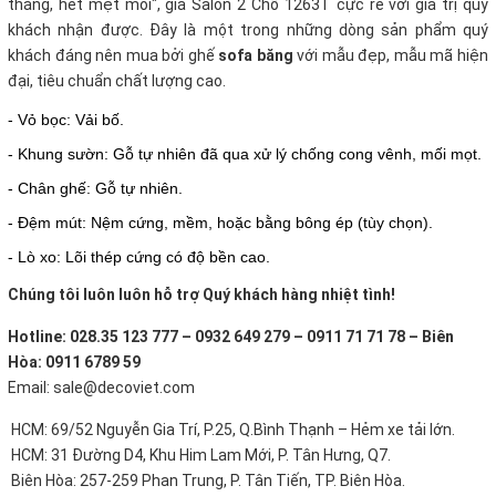
thẳng, hết mệt mỏi", giá Salon 2 Chỗ 1263T cực rẻ với giá trị quý
khách nhận được. Đây là một trong những dòng sản phẩm quý
khách đáng nên mua bởi ghế
sofa băng
với mẫu đẹp, mẫu mã hiện
đại, tiêu chuẩn chất lượng cao.
- Vỏ bọc: Vải bố.
- Khung sườn: Gỗ tự nhiên đã qua xử lý chống cong vênh, mối mọt.
- Chân ghế: Gỗ tự nhiên.
- Đệm mút: Nệm cứng, mềm, hoặc bằng bông ép (tùy chọn).
- Lò xo: Lõi thép cứng có độ bền cao.
Chúng tôi luôn luôn hỗ trợ Quý khách hàng nhiệt tình!
Hotline: 028.35 123 777 – 0932 649 279 – 0911 71 71 78 – Biên
Hòa: 0911 6789 59
Email: sale@decoviet.com
HCM: 69/52 Nguyễn Gia Trí, P.25, Q.Bình Thạnh – Hẻm xe tải lớn.
HCM: 31 Đường D4, Khu Him Lam Mới, P. Tân Hưng, Q7.
Biên Hòa: 257-259 Phan Trung, P. Tân Tiến, TP. Biên Hòa.