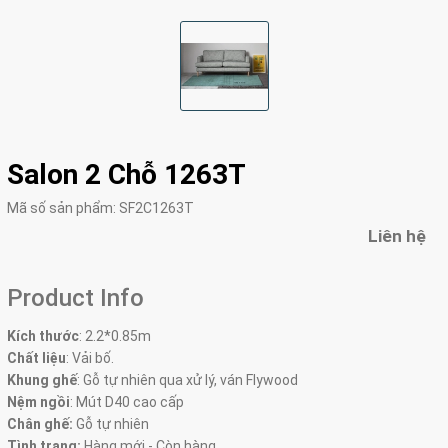
Salon 2 Chỗ 1263T
Mã số sản phẩm:
SF2C1263T
Liên hệ
Product Info
Kích thước
:
2.2*0.85m
Chất liệu
: Vải bố.
Khung ghế
:
Gỗ tự nhiên qua xử lý, ván Flywood
Nệm ngồi
:
Mút D40 cao cấp
Chân ghế:
Gỗ tự nhiên
Tình trạng:
Hàng mới - Còn hàng