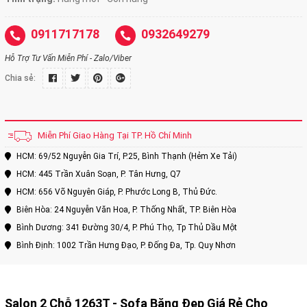
0911717178
0932649279
Hỗ Trợ Tư Vấn Miễn Phí - Zalo/Viber
Chia sẻ:
Miễn Phí Giao Hàng Tại TP. Hồ Chí Minh
HCM: 69/52 Nguyễn Gia Trí, P.25, Bình Thạnh (Hẻm Xe Tải)
HCM: 445 Trần Xuân Soạn, P. Tân Hưng, Q7
HCM: 656 Võ Nguyên Giáp, P. Phước Long B, Thủ Đức.
Biên Hòa: 24 Nguyễn Văn Hoa, P. Thống Nhất, TP. Biên Hòa
Bình Dương: 341 Đường 30/4, P. Phú Thọ, Tp Thủ Dầu Một
Bình Định: 1002 Trần Hưng Đạo, P. Đống Đa, Tp. Quy Nhơn
Salon 2 Chỗ 1263T - Sofa Băng Đẹp Giá Rẻ Cho