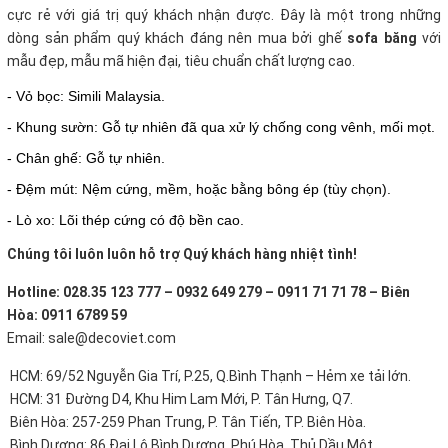
cực rẻ với giá trị quý khách nhận được. Đây là một trong những
dòng sản phẩm quý khách đáng nên mua bởi ghế
sofa băng
với
mẫu đẹp, mẫu mã hiện đại, tiêu chuẩn chất lượng cao.
- Vỏ bọc: Simili Malaysia.
- Khung sườn: Gỗ tự nhiên đã qua xử lý chống cong vênh, mối mọt.
- Chân ghế: Gỗ tự nhiên.
- Đệm mút: Nệm cứng, mềm, hoặc bằng bông ép (tùy chọn).
- Lò xo: Lõi thép cứng có độ bền cao.
Chúng tôi luôn luôn hỗ trợ Quý khách hàng nhiệt tình!
Hotline: 028.35 123 777 – 0932 649 279 – 0911 71 71 78 – Biên
Hòa: 0911 6789 59
Email: sale@decoviet.com
HCM: 69/52 Nguyễn Gia Trí, P.25, Q.Bình Thạnh – Hẻm xe tải lớn.
HCM: 31 Đường D4, Khu Him Lam Mới, P. Tân Hưng, Q7.
Biên Hòa: 257-259 Phan Trung, P. Tân Tiến, TP. Biên Hòa.
Bình Dương: 86 Đại Lộ Bình Dương, Phú Hòa, Thủ Dầu Một.