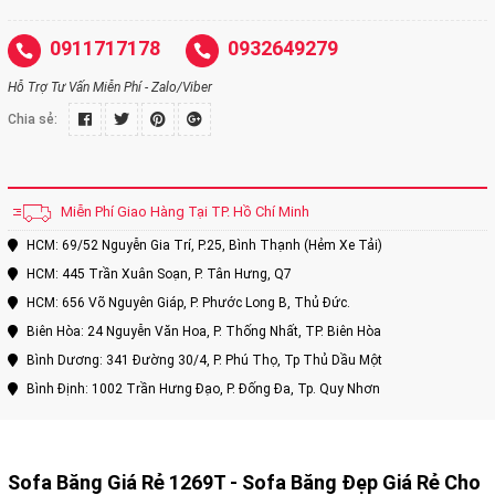
0911717178
0932649279
Hỗ Trợ Tư Vấn Miễn Phí - Zalo/Viber
Chia sẻ:
Miễn Phí Giao Hàng Tại TP. Hồ Chí Minh
HCM: 69/52 Nguyễn Gia Trí, P.25, Bình Thạnh (Hẻm Xe Tải)
HCM: 445 Trần Xuân Soạn, P. Tân Hưng, Q7
HCM: 656 Võ Nguyên Giáp, P. Phước Long B, Thủ Đức.
Biên Hòa: 24 Nguyễn Văn Hoa, P. Thống Nhất, TP. Biên Hòa
Bình Dương: 341 Đường 30/4, P. Phú Thọ, Tp Thủ Dầu Một
Bình Định: 1002 Trần Hưng Đạo, P. Đống Đa, Tp. Quy Nhơn
Sofa Băng Giá Rẻ 1269T - Sofa Băng Đẹp Giá Rẻ Cho