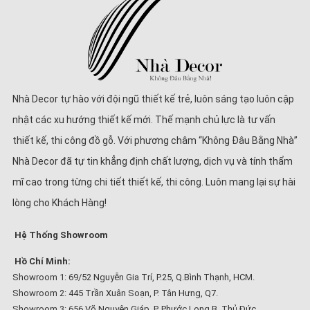
Nhà Decor tự hào với đội ngũ thiết kế trẻ, luôn sáng tạo luôn cập
nhật các xu hướng thiết kế mới. Thế mạnh chủ lực là tư vấn
thiết kế, thi công đồ gỗ. Với phương châm “Không Đâu Bằng Nhà”
Nhà Decor đã tự tin khẳng định chất lượng, dịch vụ và tính thẩm
mĩ cao trong từng chi tiết thiết kế, thi công. Luôn mang lại sự hài
lòng cho Khách Hàng!
Hệ Thống Showroom
Hồ Chí Minh:
Showroom 1: 69/52 Nguyễn Gia Trí, P.25, Q.Bình Thạnh, HCM.
Showroom 2: 445 Trần Xuân Soạn, P. Tân Hưng, Q7.
Showroom 3: 656 Võ Nguyên Giáp, P. Phước Long B, Thủ Đức.