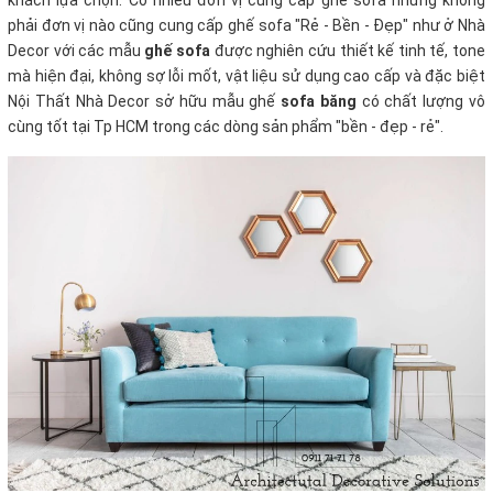
khách lựa chọn. Có nhiều đơn vị cung cấp ghế sofa nhưng không
phải đơn vị nào cũng cung cấp ghế sofa "Rẻ - Bền - Đẹp" như ở Nhà
Decor với các mẫu
ghế sofa
được nghiên cứu thiết kế tinh tế, tone
mà hiện đại, không sợ lỗi mốt, vật liệu sử dụng cao cấp và đặc biệt
Nội Thất Nhà Decor sở hữu mẫu ghế
sofa băng
có chất lượng vô
cùng tốt tại Tp HCM trong các dòng sản phẩm "bền - đẹp - rẻ".