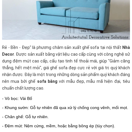
Rẻ - Bền - Đẹp" là phương châm sản xuất ghế sofa tại nội thất
Nhà
Decor
. Được sản xuất bằng vật liệu cao cấp cùng với công nghệ sử
dụng đệm mút cao cấp, cấu tạo tinh tế thoải mái, giúp "Giảm căng
thẳng, hết mệt mỏi", giá ghế sofa đẹp cực rẻ với giá trị quý khách
nhận được. Đây là một trong những dòng sản phẩm quý khách đáng
nên mua bởi ghế
sofa băng
với mẫu đẹp, mẫu mã hiện đại, tiêu
chuẩn chất lượng cao.
- Vỏ bọc: Vải Bố
- Khung sườn: Gỗ tự nhiên đã qua xử lý chống cong vênh, mối mọt.
- Chân ghế: Gỗ tự nhiên.
- Đệm mút: Nệm cứng, mềm, hoặc bằng bông ép (tùy chọn).