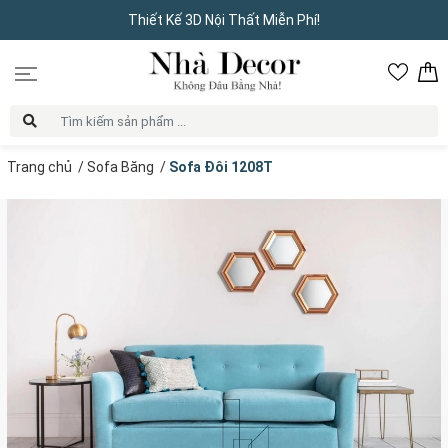
Thiết Kế 3D Nội Thất Miễn Phí!
Trang chủ
/
Sofa Băng
/
Sofa Đôi 1208T