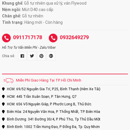
Khung ghế
:
Gỗ tự nhiên qua xử lý, ván Flywood
Nệm ngồi
:
Mút D40 cao cấp
Chân ghế:
Gỗ tự nhiên
Tình trạng:
Hàng mới - Còn hàng
0911717178
0932649279
Hỗ Trợ Tư Vấn Miễn Phí - Zalo/Viber
Chia sẻ:
Miễn Phí Giao Hàng Tại TP. Hồ Chí Minh
HCM: 69/52 Nguyễn Gia Trí, P.25, Bình Thạnh (Hẻm Xe Tải)
HCM: 445 Trần Xuân Soạn, P. Tân Hưng, Q7
HCM: 656 Võ Nguyên Giáp, P. Phước Long B, Thủ Đức.
Biên Hòa: 24 Nguyễn Văn Hoa, P. Thống Nhất, TP. Biên Hòa
Bình Dương: 341 Đường 30/4, P. Phú Thọ, Tp Thủ Dầu Một
Bình Định: 1002 Trần Hưng Đạo, P. Đống Đa, Tp. Quy Nhơn