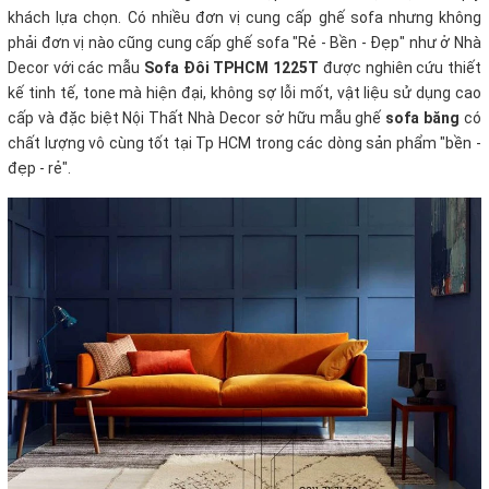
khách lựa chọn. Có nhiều đơn vị cung cấp ghế sofa nhưng không
phải đơn vị nào cũng cung cấp ghế sofa "Rẻ - Bền - Đẹp" như ở Nhà
Decor với các mẫu
Sofa Đôi TPHCM 1225T
được nghiên cứu thiết
kế tinh tế, tone mà hiện đại, không sợ lỗi mốt, vật liệu sử dụng cao
cấp và đặc biệt Nội Thất Nhà Decor sở hữu mẫu ghế
sofa băng
có
chất lượng vô cùng tốt tại Tp HCM trong các dòng sản phẩm "bền -
đẹp - rẻ".