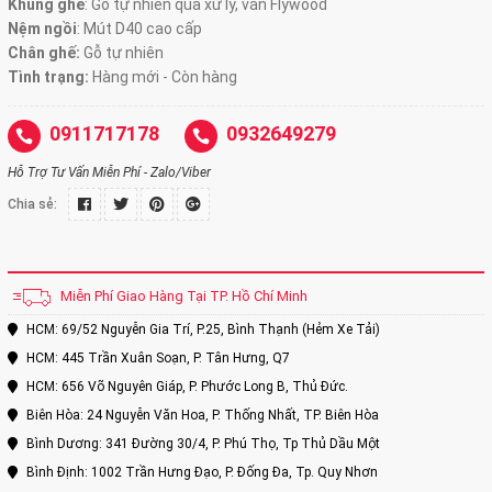
Khung ghế
:
Gỗ tự nhiên qua xử lý, ván Flywood
Nệm ngồi
:
Mút D40 cao cấp
Chân ghế:
Gỗ tự nhiên
Tình trạng:
Hàng mới - Còn hàng
0911717178
0932649279
Hỗ Trợ Tư Vấn Miễn Phí - Zalo/Viber
Chia sẻ:
Miễn Phí Giao Hàng Tại TP. Hồ Chí Minh
HCM: 69/52 Nguyễn Gia Trí, P.25, Bình Thạnh (Hẻm Xe Tải)
HCM: 445 Trần Xuân Soạn, P. Tân Hưng, Q7
HCM: 656 Võ Nguyên Giáp, P. Phước Long B, Thủ Đức.
Biên Hòa: 24 Nguyễn Văn Hoa, P. Thống Nhất, TP. Biên Hòa
Bình Dương: 341 Đường 30/4, P. Phú Thọ, Tp Thủ Dầu Một
Bình Định: 1002 Trần Hưng Đạo, P. Đống Đa, Tp. Quy Nhơn