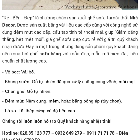
"Rẻ - Bền - Đẹp" là phương châm sản xuất ghế sofa tại nội thất
Nhà
Decor
. Được sản xuất bằng vật liệu cao cấp cùng với công nghệ sử
dụng đệm mút cao cấp, cấu tạo tinh tế thoải mái, giúp "Giảm căng
thẳng, hết mệt mỏi", giá ghế sofa đẹp cực rẻ với giá trị quý khách
nhận được. Đây là một trong những dòng sản phẩm quý khách đáng
nên mua bởi ghế
sofa băng
với mẫu đẹp, mẫu mã hiện đại, tiêu
chuẩn chất lượng cao.
- Vỏ bọc: Vải bố.
- Khung sườn: Gỗ tự nhiên đã qua xử lý chống cong vênh, mối mọt.
- Chân ghế: Gỗ tự nhiên.
- Đệm mút: Nệm cứng, mềm, hoặc bằng bông ép (tùy chọn).
- Lò xo: Lõi thép cứng có độ bền cao.
Chúng tôi luôn luôn hỗ trợ Quý khách hàng nhiệt tình!
Hotline: 028.35 123 777 – 0932 649 279 – 0911 71 71 78 – Biên