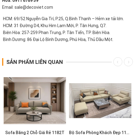
Hòa: 0911 6789 59
Email: sale@decoviet.com
HCM: 69/52 Nguyễn Gia Trí, P.25, Q.Bình Thạnh – Hẻm xe tải lớn.
HCM: 31 Đường D4, Khu Him Lam Mới, P. Tân Hưng, Q7.
Biên Hòa: 257-259 Phan Trung, P. Tân Tiến, TP. Biên Hòa.
Bình Dương: 86 Đại Lộ Bình Dương, Phú Hòa, Thủ Dầu Một.
SẢN PHẨM LIÊN QUAN
Sofa Băng 2 Chỗ Giá Rẻ 1182T
Bộ Sofa Phòng Khách Đẹp 1179T