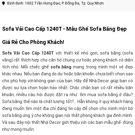
Bình Định: 1002 Trần Hưng Đạo, P. Đống Đa, Tp. Quy Nhơn
Sofa Vải Cao Cấp 1240T - Mẫu Ghế Sofa Băng Đẹp
Giá Rẻ Cho Phòng Khách!
Sofa Vải Cao Cấp 1240T
với thiết kế nhỏ gọn, sofa băng (sofa
văng) rất thích hợp cho căn hộ chung cư hoặc phòng khách có diện
tích nhỏ. Mỗi chiếc ghế
sofa băng
mang trong mình một vẻ đẹp
khác nhau. Nếu bạn đang do dự hoặc băn khoăn chưa biết chọn sao
cho phù hợp với không gian của bạn. Hãy để Nhà Decor giúp bạn có
được sự lựa chọn hoàn hảo nhất.
Chắc chắn bạn có rất nhiều băn
khoăn, nhiều câu hỏi được đặt ra như: tìm mua sofa băng ở đâu?
Sofa băng thế nào là chất lượng tốt?… Hẳn không ít quý khách hàng
đang muốn tìm một địa chỉ đáng tin cậy để chọn cho mình một bộ
sofa băng ưng ý cho không gian nội thất phòng khách gia đình mình.
Và sau đây nội thất Nhà Decor giới thiệu với các bạn mẫu ghế
đúng
như mong muốn.