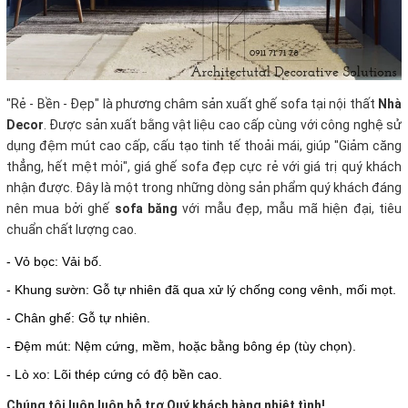
"Rẻ - Bền - Đẹp" là phương châm sản xuất ghế sofa tại nội thất
Nhà
Decor
. Được sản xuất bằng vật liệu cao cấp cùng với công nghệ sử
dụng đệm mút cao cấp, cấu tạo tinh tế thoải mái, giúp "Giảm căng
thẳng, hết mệt mỏi", giá ghế sofa đẹp cực rẻ với giá trị quý khách
nhận được. Đây là một trong những dòng sản phẩm quý khách đáng
nên mua bởi ghế
sofa băng
với mẫu đẹp, mẫu mã hiện đại, tiêu
chuẩn chất lượng cao.
- Vỏ bọc: Vải bố.
- Khung sườn: Gỗ tự nhiên đã qua xử lý chống cong vênh, mối mọt.
- Chân ghế: Gỗ tự nhiên.
- Đệm mút: Nệm cứng, mềm, hoặc bằng bông ép (tùy chọn).
- Lò xo: Lõi thép cứng có độ bền cao.
Chúng tôi luôn luôn hỗ trợ Quý khách hàng nhiệt tình!