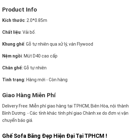
Product Info
Kích thước
:
2.0*0.85m
Chất liệu
: Vải bố.
Khung ghế
:
Gỗ tự nhiên qua xử lý, ván Flywood
Nệm ngồi
:
Mút D40 cao cấp
Chân ghế:
Gỗ tự nhiên
Tình trạng:
Hàng mới - Còn hàng
Giao Hàng Miễn Phí
Delivery Free:
Miễn phí giao hàng tại TPHCM, Biên Hòa, nội thành
Bình Dương. - Các tỉnh khác tính phí giao Chành xe do đơn vị vận
chuyển báo giá.
Ghế Sofa Băng Đẹp Hiện Đại Tại TPHCM !