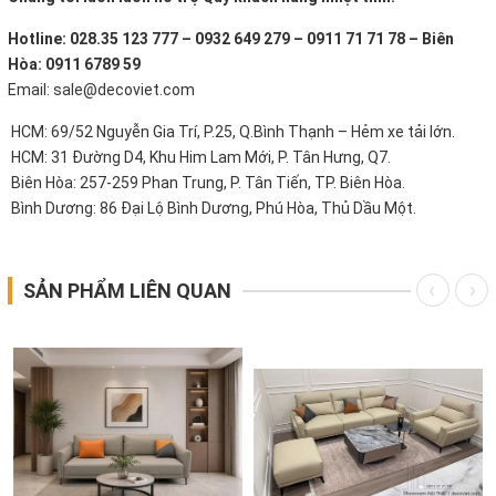
Hotline: 028.35 123 777 – 0932 649 279 – 0911 71 71 78 – Biên
Hòa: 0911 6789 59
Email: sale@decoviet.com
HCM: 69/52 Nguyễn Gia Trí, P.25, Q.Bình Thạnh – Hẻm xe tải lớn.
HCM: 31 Đường D4, Khu Him Lam Mới, P. Tân Hưng, Q7.
Biên Hòa: 257-259 Phan Trung, P. Tân Tiến, TP. Biên Hòa.
Bình Dương: 86 Đại Lộ Bình Dương, Phú Hòa, Thủ Dầu Một.
SẢN PHẨM LIÊN QUAN