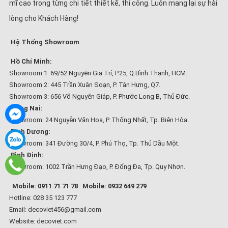
mĩ cao trong từng chi tiết thiết kế, thi công. Luôn mang lại sự hài
lòng cho Khách Hàng!
Hệ Thống Showroom
Hồ Chí Minh:
Showroom 1: 69/52 Nguyễn Gia Trí, P.25, Q.Bình Thạnh, HCM.
Showroom 2: 445 Trần Xuân Soạn, P. Tân Hưng, Q7.
Showroom 3: 656 Võ Nguyên Giáp, P. Phước Long B, Thủ Đức.
Đồng Nai:
Showroom: 24 Nguyễn Văn Hoa, P. Thống Nhất, Tp. Biên Hòa.
Bình Dương:
Showroom: 341 Đường 30/4, P. Phú Thọ, Tp. Thủ Dầu Một.
Bình Định:
Showroom: 1002 Trần Hưng Đạo, P. Đống Đa, Tp. Quy Nhơn.
Mobile: 0911 71 71 78
Mobile: 0932 649 279
Hotline: 028 35 123 777
Email: decoviet456@gmail.com
Website:
decoviet.com