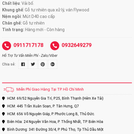
Chất liệu
: Vải bố.
Khung ghế
:
Gỗ tự nhiên qua xử lý, ván Flywood
Nệm ngồi
:
Mút D40 cao cấp
Chân ghế:
Gỗ tự nhiên
Tình trạng:
Hàng mới - Còn hàng
0911717178
0932649279
Hỗ Trợ Tư Vấn Miễn Phí - Zalo/Viber
Chia sẻ:
Miễn Phí Giao Hàng Tại TP. Hồ Chí Minh
HCM: 69/52 Nguyễn Gia Trí, P.25, Bình Thạnh (Hẻm Xe Tải)
HCM: 445 Trần Xuân Soạn, P. Tân Hưng, Q7
HCM: 656 Võ Nguyên Giáp, P. Phước Long B, Thủ Đức.
Biên Hòa: 24 Nguyễn Văn Hoa, P. Thống Nhất, TP. Biên Hòa
Bình Dương: 341 Đường 30/4, P. Phú Thọ, Tp Thủ Dầu Một