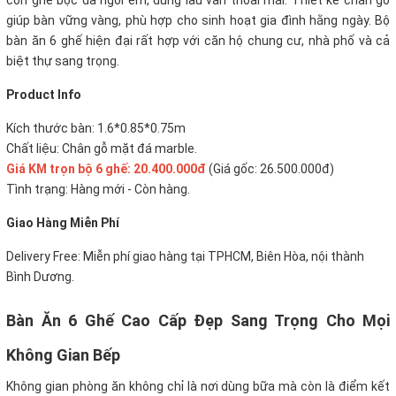
còn ghế bọc da ngồi êm, dùng lâu vẫn thoải mái. Thiết kế chân gỗ
giúp bàn vững vàng, phù hợp cho sinh hoạt gia đình hằng ngày. Bộ
bàn ăn 6 ghế hiện đại rất hợp với căn hộ chung cư, nhà phố và cả
biệt thự sang trọng.
P
roduct Info
Kích thước bàn: 1.6*0.85*0.75m
Chất liệu: Chân gỗ mặt đá marble.
Giá KM trọn bộ 6 ghế: 20.4
00.000đ
(Giá gốc: 26.500.000đ)
Tình trạng: Hàng mới - Còn hàng.
Giao Hàng Miễn Phí
Delivery Free:
Miễn phí giao hàng tại TPHCM, Biên Hòa, nội thành
Bình Dương.
Bàn Ăn 6 Ghế Cao Cấp Đẹp Sang Trọng Cho Mọi
Không Gian Bếp
Không gian phòng ăn không chỉ là nơi dùng bữa mà còn là điểm kết