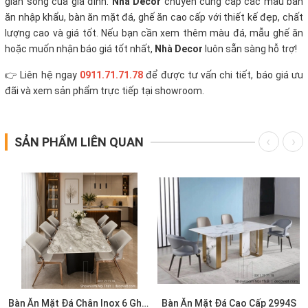
gian sống của gia đình.
Nhà Decor
chuyên cung cấp các mẫu bàn
ăn nhập khẩu, bàn ăn mặt đá, ghế ăn cao cấp với thiết kế đẹp, chất
lượng cao và giá tốt.
Nếu bạn cần xem thêm màu đá, mẫu ghế ăn
hoặc muốn nhận báo giá tốt nhất,
Nhà Decor
luôn sẵn sàng hỗ trợ!
👉 Liên hệ ngay
0911.71.71.78
để được tư vấn chi tiết, báo giá ưu
đãi và xem sản phẩm trực tiếp tại showroom.
SẢN PHẨM LIÊN QUAN
S
Bàn Ăn Mặt Đá Chân Inox 6 Ghế 2993S
Bàn Ăn Mặt Đá Cao Cấp 2994S