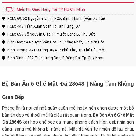
Miễn Phí Giao Hàng Tại TP. Hồ Chí Minh
HCM: 69/52 Nguyễn Gia Trí, P.25, Bình Thạnh (Hẻm Xe Tải)
HCM: 445 Trần Xuân Soạn, P. Tân Hưng, Q7
HCM: 656 Võ Nguyên Giáp, P. Phước Long B, Thủ Đức.
Biên Hòa: 24 Nguyễn Văn Hoa, P. Thống Nhất, TP. Biên Hòa
Bình Dương: 341 Đường 30/4, P. Phú Thọ, Tp Thủ Dầu Một
Bình Định: 1002 Trần Hưng Đạo, P. Đống Đa, Tp. Quy Nhơn
Bộ Bàn Ăn 6 Ghế Mặt Đá 2864S | Nâng Tầm Không
Gian Bếp
Phòng ăn là nơi cả nhà quây quần mỗi ngày, nên chọn được một bộ
bàn ăn đẹp và thoải mái là điều rất quan trọng.
Bộ Bàn Ăn 6 Ghế Mặt
Đá 2864S
kết hợp ghế bọc da mang phong cách hiện đại, nhìn gọn
gàng, sang mà không bị nặng nề. Mặt đá vân tự nhiên dễ lau chùi,