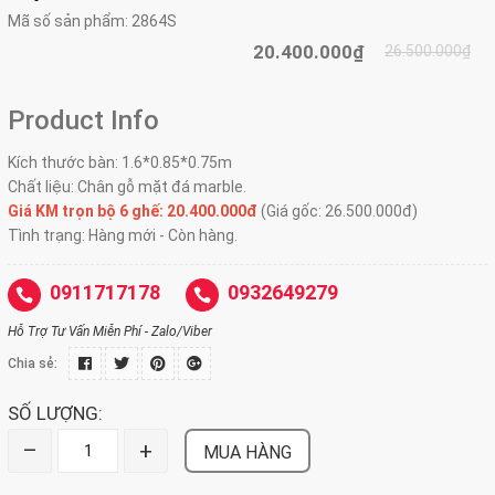
Mã số sản phẩm:
2864S
20.400.000₫
26.500.000₫
Product Info
Kích thước bàn: 1.6*0.85*0.75m
Chất liệu: Chân gỗ mặt đá marble.
Giá KM trọn bộ 6 ghế: 20.40
0.000đ
(Giá gốc: 26.500.000đ)
Tình trạng: Hàng mới - Còn hàng.
0911717178
0932649279
Hỗ Trợ Tư Vấn Miễn Phí - Zalo/Viber
Chia sẻ:
SỐ LƯỢNG:
–
+
MUA HÀNG