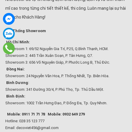
mĩ cao trong từng chi tiết thiết kế, thi công. Luôn mang lại sự hài
lòng cho Khách Hàng!
Hệ Thống Showroom
Hồ Chí Minh:
Showroom 1: 69/52 Nguyễn Gia Trí, P.25, Q.Bình Thạnh, HCM.
Showroom 2: 445 Trần Xuân Soạn, P. Tân Hưng, Q7.
Showroom 3: 656 Võ Nguyên Giáp, P. Phước Long B, Thủ Đức.
Đồng Nai:
Showroom: 24 Nguyễn Văn Hoa, P. Thống Nhất, Tp. Biên Hòa.
Bình Dương:
Showroom: 341 Đường 30/4, P. Phú Thọ, Tp. Thủ Dầu Một.
Bình Định:
Showroom: 1002 Trần Hưng Đạo, P. Đống Đa, Tp. Quy Nhơn.
Mobile: 0911 71 71 78
Mobile: 0932 649 279
Hotline: 028 35 123 777
Email: decoviet456@gmail.com