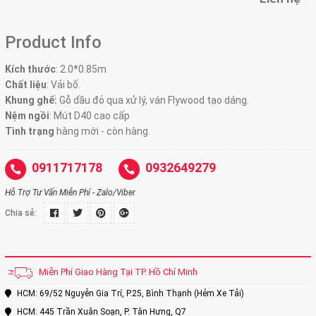
Product Info
Kích thước
:
2.0*0.85m
Chất liệu
: Vải bố.
Khung ghế:
Gỗ dầu đỏ qua xử lý, ván Flywood tạo dáng.
Nệm ngồi
:
Mút D40 cao cấp
Tình trạng
hàng mới - còn hàng.
0911717178
0932649279
Hỗ Trợ Tư Vấn Miễn Phí - Zalo/Viber
Chia sẻ:
Miễn Phí Giao Hàng Tại TP. Hồ Chí Minh
HCM: 69/52 Nguyễn Gia Trí, P.25, Bình Thạnh (Hẻm Xe Tải)
HCM: 445 Trần Xuân Soạn, P. Tân Hưng, Q7