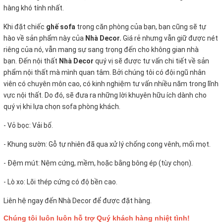
hàng khó tính nhất.
Khi đặt chiếc
ghế sofa
trong căn phòng của bạn, bạn cũng sẽ tự
hào về sản phẩm này của
Nhà Decor.
Giá rẻ nhưng vẫn giữ được nét
riêng của nó, vẫn mang sự sang trọng đến cho không gian nhà
bạn. Đến nội thất
Nhà Decor
quý vị sẽ được tư vấn chi tiết về sản
phẩm nội thất mà mình quan tâm. Bởi chúng tôi có đội ngũ nhân
viên có chuyên môn cao, có kinh nghiệm tư vấn nhiều năm trong lĩnh
vực nội thất. Do đó, sẽ đưa ra những lời khuyên hữu ích dành cho
quý vị khi lựa chọn sofa phòng khách.
- Vỏ bọc:
Vải bố.
- Khung sườn: Gỗ tự nhiên đã qua xử lý chống cong vênh, mối mọt.
- Đệm mút: Nệm cứng, mềm, hoặc bằng bông ép (tùy chọn).
- Lò xo: Lõi thép cứng có độ bền cao.
Liên hệ ngay đến Nhà Decor để được đặt hàng.
Chúng tôi luôn luôn hỗ trợ Quý khách hàng nhiệt tình!