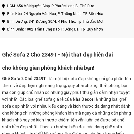
HCM: 656 Võ Nguyên Giáp, P. Phước Long B, Thủ Đức.
Biên Hòa: 24 Nguyễn Văn Hoa, P. Thống Nhất, TP. Biên Hòa
Bình Dương: 341 Đường 30/4, P. Phú Thọ, Tp Thủ Dầu Một
Bình Định: 1002 Trần Hưng Đạo, P. Đống Đa, Tp. Quy Nhơn
Ghế Sofa 2 Chỗ 2349T - Nội thất đẹp hiên đại
cho không gian phòng khách nhà bạn!
Ghế Sofa 2 Chỗ 2349T
-
là một bộ sofa đẹp không chỉ góp phần tôn
thêm vẻ đẹp tiện nghi sang trọng, quý phái cho nội thất phòng bạn
mà còn giúp chủ nhân có những giây phút thư giản cảm nhận tuyệt
vời nhất. Các loại ghế sofa giá rẻ của
Nhà Decor
là những loại ghế
sofa đẹp nhất với nhiều kiểu dáng và kích thước đa dạng nhất dành
cho không chỉ những phòng khách lớn mà ngay cả những căn phòng
khách nhỏ hay có kích thước khiêm tốn vẫn luôn có được bộ ghế
sofa bền đẹp nhất. Theo xu hướng hiện đại, các dòng ghế sofa
phòng khách với chất liệu bằng nệm được ưu chuộng trong kiến