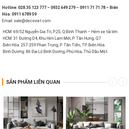
Hotline: 028.35 123 777 – 0932 649 279 – 0911 71 71 78 – Biên
Hòa: 0911 6789 59
Email: sale@decoviet.com
HCM: 69/52 Nguyễn Gia Trí, P.25, Q.Bình Thạnh – Hẻm xe tải lớn.
HCM: 31 Đường D4, Khu Him Lam Mới, P. Tân Hưng, Q7.
Biên Hòa: 257-259 Phan Trung, P. Tân Tiến, TP. Biên Hòa.
Bình Dương: 86 Đại Lộ Bình Dương, Phú Hòa, Thủ Dầu Một.
SẢN PHẨM LIÊN QUAN